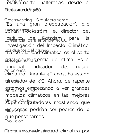
relativamente inalteradas desde el 
decenio de 1980.
Puntos de inflexión
Greenwashing - Simulacro verde
"Es una gran preocupación", dijo 
Temperatura
Johan Rockström, el director del 
Instituto de Potsdam para la 
Lo esencial para entender el CC
Investigación del Impacto Climático. 
Los dueños del mundo
"La sensibilidad climática es el santo 
grial de la ciencia del clima. Es el 
Ecología humana
principal indicador del riesgo 
Adicciones
climático. Durante 40 años, ha estado 
alrededor de 3°C. Ahora, de repente 
Energía Nuclear
estamos empezando a ver grandes 
Bienestar animal
modelos climáticos en las mejores 
Minería Marina
supercomputadoras mostrando que 
las cosas podrían ser peores de lo 
Billonarios
que pensábamos."
Evolución
Dijo que la sensibilidad climática por 
Capitalismo de vigilancia