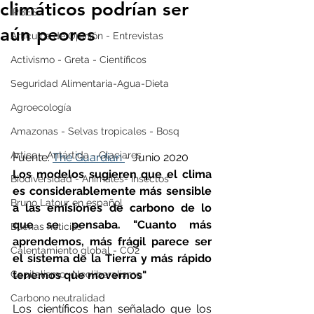
climáticos podrían ser
IPBES
aún peores
Artículos de Opinión - Entrevistas
Activismo - Greta - Científicos
Seguridad Alimentaria-Agua-Dieta
Agroecología
Amazonas - Selvas tropicales - Bosq
Artico - Antártida - Glaciares
Fuente: 
The Guardian 
- Junio 2020
Los modelos sugieren que el clima 
Biodiversidad - Animales- Insectos
es considerablemente más sensible 
Bruno Latour en español
a las emisiones de carbono de lo 
que se pensaba. 
"Cuanto más 
Buenas noticias
aprendemos, más frágil parece ser 
Calentamiento global - CO2
el sistema de la Tierra y más rápido 
tenemos que movernos"
Capitalismo -Neoliberalismo
Carbono neutralidad
Los científicos han señalado que los 