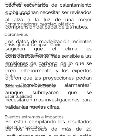
Combustibles fósiles
peores escenarios de calentamiento 
global podrían necesitar ser revisados 
Consumismo
al alza a la luz de una mejor 
Contaminadores: petróleo, plástico
comprensión del papel de las nubes.
Coronavirus
Los datos de modelización recientes 
Crisis global-Colapso -Covid
sugieren que el clima es 
Decrecimiento/Economía
considerablemente más sensible a las 
emisiones de carbono de lo que se 
Desforestación - Uso de la Tierra
creía anteriormente, y los expertos 
Dieta
dijeron que las proyecciones podían 
ser "increíblemente alarmantes", 
Ecoansiedad - Psicología
aunque subrayaron que se 
Espiritualidad
necesitarían más investigaciones para 
validar las nuevas cifras.
Energías renovables
Eventos extremos e impactos
Se están compilando los resultados 
Filosofía - Sociología
de los modelos de más de 20 