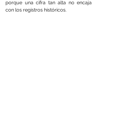
porque una cifra tan alta no encaja 
con los registros históricos.
Catherine Senior, jefa de comprensión 
del cambio climático en el Centro 
Hadley de la Oficina Meteorológica, 
dijo que se necesitan más estudios y 
más datos para comprender 
plenamente el papel de las nubes y 
los aerosoles.
"Esta cifra tiene el potencial de ser 
increíblemente alarmante si es 
correcta", dijo. "Pero como científica, 
mi primera respuesta es: ¿por qué el 
modelo ha hecho eso? Todavía 
estamos en la etapa de evaluación de 
los procesos que impulsan la 
respuesta diferente."