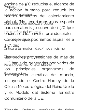
encima de 5°C reduciría el alcance de 
Propaganda
la acción humana para reducir los 
Tecnología digital
peores impactos del calentamiento 
global. "No tendríamos más espacio 
Concentración riqueza y poder
para un aterrizaje suave de 1,5°C [por 
Los dueños del mundo
encima de los niveles preindustriales]. 
Lo mejor que podríamos aspirar es a 
Nueva economía
2°C", dijo.
Crítica a la modernidad/mecanicismo
Las peores proyecciones de más de 
Ciencia - Negacionismo
5°C han sido generadas por varios de 
Pensadores del Nuevo Mundo
los principales organismos de 
Regeneración
investigación climática del mundo, 
incluyendo el Centro Hadley de la 
Oficina Meteorológica del Reino Unido 
y el Modelo del Sistema Terrestre 
Comunitario de la UE.