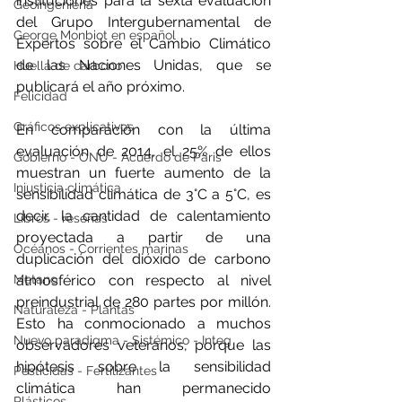
instituciones para la sexta evaluación 
Geoingeniería
del Grupo Intergubernamental de 
George Monbiot en español
Expertos sobre el Cambio Climático 
de las Naciones Unidas, que se 
Huella de carbono
publicará el año próximo.
Felicidad
Gráficos explicativos
En comparación con la última 
evaluación de 2014, el 25% de ellos 
Gobierno - ONU - Acuerdo de Paris
muestran un fuerte aumento de la 
Injusticia climática
sensibilidad climática de 3°C a 5°C, es 
decir, la cantidad de calentamiento 
Libros - reseñas
proyectada a partir de una 
Océanos - Corrientes marinas
duplicación del dióxido de carbono 
atmosférico con respecto al nivel 
Metano
preindustrial de 280 partes por millón. 
Naturaleza - Plantas
Esto ha conmocionado a muchos 
Nuevo paradigma - Sistémico - Integ
observadores veteranos, porque las 
hipótesis sobre la sensibilidad 
Pesticidas - Fertilizantes
climática han permanecido 
Plásticos