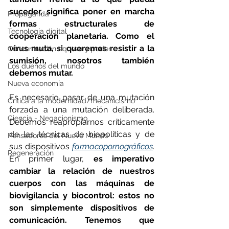
suceder, significa poner en marcha 
Propaganda
formas estructurales de 
Tecnología digital
cooperación planetaria. Como el 
virus muta, si queremos resistir a la 
Concentración riqueza y poder
sumisión, nosotros también 
Los dueños del mundo
debemos mutar.
Nueva economía
Es necesario pasar de una mutación 
Crítica a la modernidad/mecanicismo
forzada a una mutación deliberada. 
Ciencia - Negacionismo
Debemos reapropiarnos críticamente 
de las técnicas de biopolíticas y de 
Pensadores del Nuevo Mundo
sus dispositivos 
farmacopornográficos
. 
Regeneración
En primer lugar, 
es imperativo 
cambiar la relación de nuestros 
cuerpos con las máquinas de 
biovigilancia y biocontrol: estos no 
son simplemente dispositivos de 
comunicación. Tenemos que 