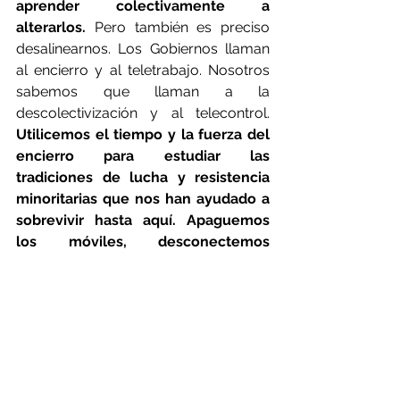
aprender colectivamente a 
alterarlos.
 Pero también es preciso 
desalinearnos. Los Gobiernos llaman 
al encierro y al teletrabajo. Nosotros 
sabemos que llaman a la 
descolectivización y al telecontrol. 
Utilicemos el tiempo y la fuerza del 
encierro para estudiar las 
tradiciones de lucha y resistencia 
minoritarias que nos han ayudado a 
sobrevivir hasta aquí. Apaguemos 
los móviles, desconectemos 
Internet. Hagamos el gran 
blackout
frente a los satélites que nos vigilan 
e imaginemos juntos en la 
revolución que viene.
#coronavirus
#crisisclimatica
#planeta
#cambio
#nuevoparadigma