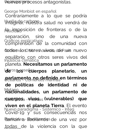
Geoingeniería
nuevos procesos antagonistas.
George Monbiot en español
Contrariamente a lo que se podría 
Huella de carbono
imaginar, nuestra salud no vendrá de 
la imposición de fronteras o de la 
Felicidad
separación, sino de una nueva 
Gráficos explicativos
comprensión de la comunidad con 
todos los seres vivos, de un nuevo 
Gobierno - ONU - Acuerdo de Paris
equilibrio con otros seres vivos del 
Injusticia climática
planeta. 
Necesitamos un parlamento 
Libros - reseñas
de los cuerpos planetario, un 
parlamento no definido en términos 
Océanos - Corrientes marinas
de políticas de identidad ni de 
Metano
nacionalidades, un parlamento de 
cuerpos vivos (vulnerables) que 
Naturaleza - Plantas
viven en el planeta Tierra
. El evento 
Nuevo paradigma - Sistémico - Integ
Covid-19 y sus consecuencias nos 
Pesticidas - Fertilizantes
llaman a liberarnos de una vez por 
todas de la violencia con la que 
Plásticos