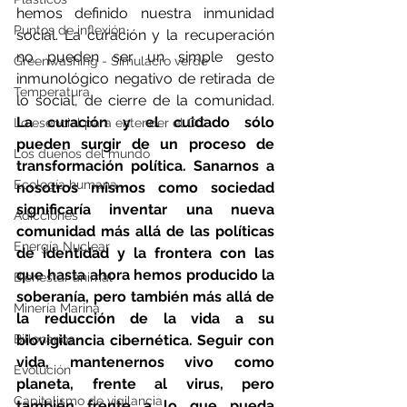
hemos definido nuestra inmunidad 
Puntos de inflexión
social. La curación y la recuperación 
no pueden ser un simple gesto 
Greenwashing - Simulacro verde
inmunológico negativo de retirada de 
Temperatura
lo social, de cierre de la comunidad. 
La curación y el cuidado sólo 
Lo esencial para entender el CC
pueden surgir de un proceso de 
Los dueños del mundo
transformación política. Sanarnos a 
Ecología humana
nosotros mismos como sociedad 
significaría inventar una nueva 
Adicciones
comunidad más allá de las políticas 
Energía Nuclear
de identidad y la frontera con las 
que hasta ahora hemos producido la 
Bienestar animal
soberanía, pero también más allá de 
Minería Marina
la reducción de la vida a su 
Billonarios
biovigilancia cibernética. Seguir con 
vida, mantenernos vivo como 
Evolución
planeta, frente al virus, pero 
Capitalismo de vigilancia
también frente a lo que pueda 