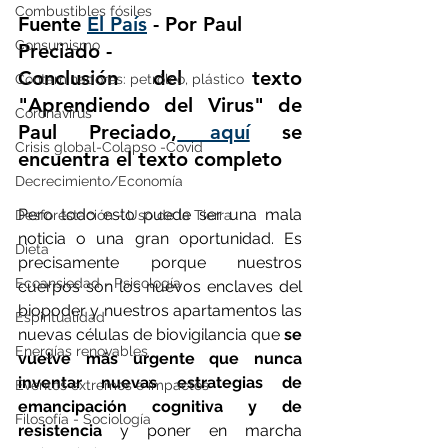
Combustibles fósiles
Fuente 
El País
 - Por Paul 
Consumismo
Preciado - 
Conclusión del  texto 
Contaminadores: petróleo, plástico
"Aprendiendo del Virus" de 
Coronavirus
Paul Preciado,
 aquí
 se 
Crisis global-Colapso -Covid
encuentra el texto completo
Decrecimiento/Economía
Pero todo esto puede ser una mala 
Desforestación - Uso de la Tierra
noticia o una gran oportunidad. Es 
Dieta
precisamente porque nuestros 
Ecoansiedad - Psicología
cuerpos son los nuevos enclaves del 
biopoder y nuestros apartamentos las 
Espiritualidad
nuevas células de biovigilancia que 
se 
Energías renovables
vuelve más urgente que nunca 
inventar nuevas estrategias de 
Eventos extremos e impactos
emancipación cognitiva y de 
Filosofía - Sociología
resistencia
 y poner en marcha 