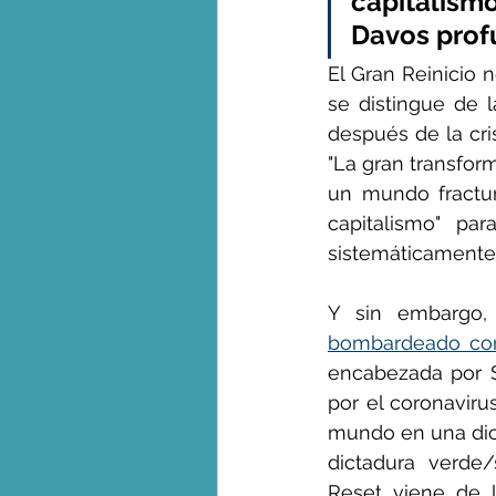
capitalismo
Davos prof
El Gran Reinicio 
se distingue de 
después de la cris
"La gran transform
un mundo fractur
capitalismo" par
sistemáticamente,
Y sin embargo,
bombardeado con 
encabezada por S
por el coronaviru
mundo en una dict
dictadura verde/
Reset viene de 