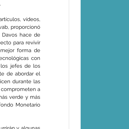
.
rtículos, vídeos, 
ab, proporcionó 
 Davos hace de 
o para revivir 
mejor forma de 
tecnológicas con 
os jefes de los 
e de abordar el 
icen durante las 
e comprometen a 
más verde y más 
 Fondo Monetario 
rirán y algunas 