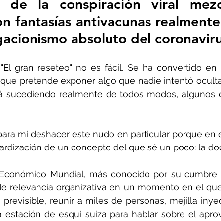
 de la conspiración viral mezcla
on fantasías antivacunas realmente 
gacionismo absoluto del coronaviru
ñol
Huella de carbono
l gran reseteo" no es fácil. Se ha convertido en u
l que pretende exponer algo que nadie intentó ocultar
tá sucediendo realmente de todos modos, algunos d
para mí deshacer este nudo en particular porque en e
ardización de un concepto del que sé un poco: la doc
o Económico Mundial, más conocido por su cumbre 
 de relevancia organizativa en un momento en el que
previsible, reunir a miles de personas, mejilla inyec
 estación de esquí suiza para hablar sobre el apro