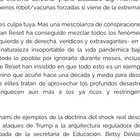
rros robot/vacunas forzadas si viene de la extrema 
s culpa tuya. Más una mescolanza de conspiraciones
 Gran Reset ha conseguido mezclar todos los fenóme
quierda y de derecha, verídicos y extravagantes- en u
 naturaleza insoportable de la vida pandémica bajo
odo lo posible por ignorarlo durante meses, inclus
de Reset han insistido en que todo esto es un ejemp
rmino que acuñé hace una década y media para descr
 élites tratan de aprovechar los profundos desastre
nriquecen aún más a los ya ricos y restringen 
nami de ejemplos de la doctrina del shock real de
 ataques de Trump a la arquitectura reguladora de
ada de la secretaria de Educación, Betsy DeVos,