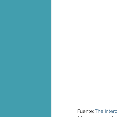
Biodiversidad - Animales
Calentamiento global - 
Combustibles fósiles
Crisis global-Colapso -C
Dieta
Ecoansiedad - 
Fuente: 
The Interc
Eventos extremos e imp