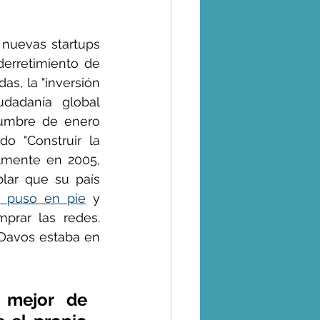
nuevas startups 
erretimiento de 
s, la "inversión 
udadanía global 
cumbre de enero 
 "Construir la 
lmente en 2005, 
lar que su país 
e puso en pie
 y 
prar las redes. 
Davos estaba en 
mejor de 