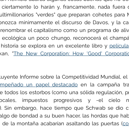
ciertamente lo harán y, francamente, nada fuera 
ltimillonarios "verdes" que preparan cohetes para M
onozca mínimamente el discurso de Davos, y la ca
renombrar el capitalismo como un programa de alivi
n ecológica un poco chungo, reconocerá el champá
a historia se explora en un excelente libro y 
película
an, "
The New Corporation: How 'Good' Corporatio
fluyente Informe sobre la Competitividad Mundial, e
mpeñado un papel destacado
 en la campaña tran
 de todos los estorbos (como una sólida regulación, p
 locales, impuestos progresivos y -el cielo n
s). Sin embargo, hace tiempo que Schwab se dio c
algo de bondad a su buen hacer, las hordas que ha
 de la montaña acabarían asaltando las puertas (
co