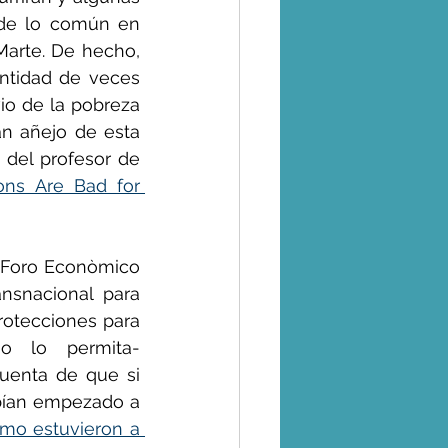
de lo común en 
arte. De hecho, 
ntidad de veces 
o de la pobreza 
n añejo de esta 
 del profesor de 
ns Are Bad for 
l Foro Econòmico 
snacional para 
rotecciones para 
o lo permita- 
uenta de que si 
bían empezado a 
mo estuvieron a 