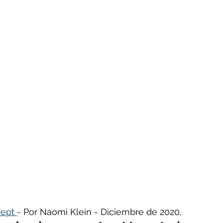
- Insectos
Bruno Latour en español
Buenas n
CO2
Capitalismo -Neoliberalismo
Carbono neu
Consumismo
Contaminadores: petróleo, plástic
ovid
Decrecimiento/Economía
Desforestación
Psicología
Espiritualidad
Energías renovable
ept 
- Por Naomi Klein - Diciembre de 2020,
actos
Filosofía - Sociología
Geoingeniería