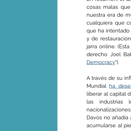
cosas malas que 
nuestra era de mu
cualquiera que c
que ha intentado 
y de restauració
jarra online. (Est
derecho Joel Bak
Democracy
").
A través de su in
Mundial 
ha dese
liberar al capital
las industrias
nacionalizacione
Davos no añadía 
acumularse al pie