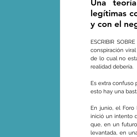
Una teoría
legítimas c
y con el ne
George Monbiot en espa
ESCRIBIR SOBRE "E
conspiración vira
de lo cual no es
realidad debería.
Es extra confuso 
esto hay una bast
En junio, el For
inició un intento
que, en un futuro 
levantada, en una