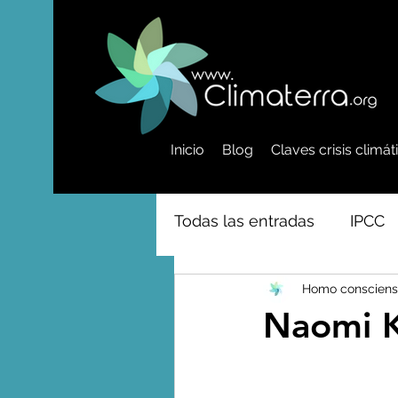
Inicio
Blog
Claves crisis climá
Todas las entradas
IPCC
Homo consciens
Activismo - Greta - Cientí
Naomi Kl
Amazonas - Selvas tropi