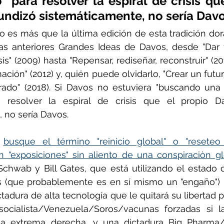
" para resolver la espiral de crisis que
undizó sistemáticamente, no sería Davo
no es más que la última edición de esta tradición do
las anteriores Grandes Ideas de Davos, desde "Dar
is" (2009) hasta "Repensar, rediseñar, reconstruir" (2
ación" (2012) y, quién puede olvidarlo, "Crear un futu
ado" (2018). Si Davos no estuviera "buscando una
a resolver la espiral de crisis que el propio Da
 no sería Davos.
 
busque el término "reinicio global" o "reseteo 
"exposiciones" sin aliento de una conspiraciòn glo
chwab y Bill Gates, que está utilizando el estado 
s (que probablemente es en sí mismo un "engaño") pa
adura de alta tecnología que le quitará su libertad p
socialista/Venezuela/Soros/vacunas forzadas si l
la extrema derecha, y una dictadura Big Pharma