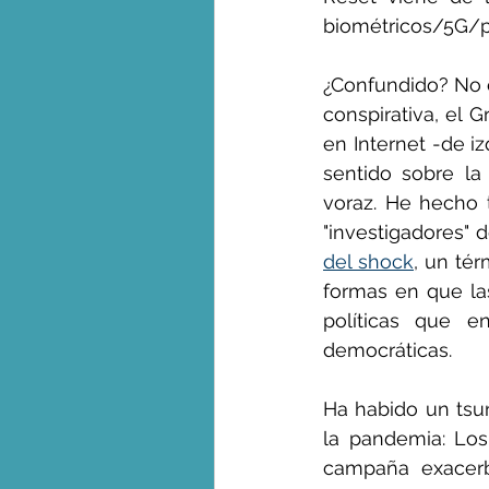
biométricos/5G/pe
¿Confundido? No e
conspirativa, el
en Internet -de iz
sentido sobre la
voraz. He hecho t
"investigadores" 
del shock
, un té
formas en que las
políticas que e
democráticas.
Ha habido un tsu
la pandemia: Los
campaña exacerb