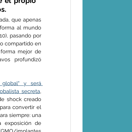
 el propio 
s.
rada, que apenas 
 forma al mundo 
010), pasando por 
ro compartido en 
 forma mejor de 
vos profundizó 
global" y será 
balista secreta
, 
de shock creado 
ra convertir el 
ara siempre: una 
a exposición de 
/GMO/implantes 