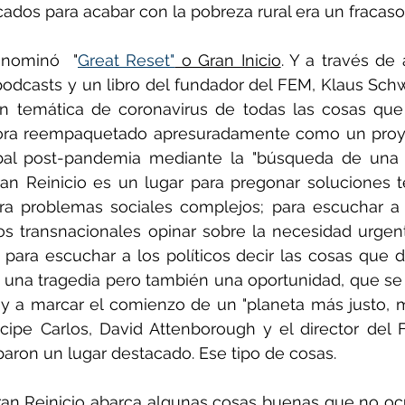
ados para acabar con la pobreza rural era un fracaso
enominó  "
Great Reset"
 o Gran Inicio
. Y a través de a
odcasts y un libro del fundador del FEM, Klaus Schw
n temática de coronavirus de todas las cosas que
ra reempaquetado apresuradamente como un proyect
bal post-pandemia mediante la "búsqueda de una 
Gran Reinicio es un lugar para pregonar soluciones 
ra problemas sociales complejos; para escuchar a l
os transnacionales opinar sobre la necesidad urgent
 para escuchar a los políticos decir las cosas que d
es una tragedia pero también una oportunidad, que s
 y a marcar el comienzo de un "planeta más justo, 
íncipe Carlos, David Attenborough y el director del
paron un lugar destacado. Ese tipo de cosas.
an Reinicio abarca algunas cosas buenas que no ocur