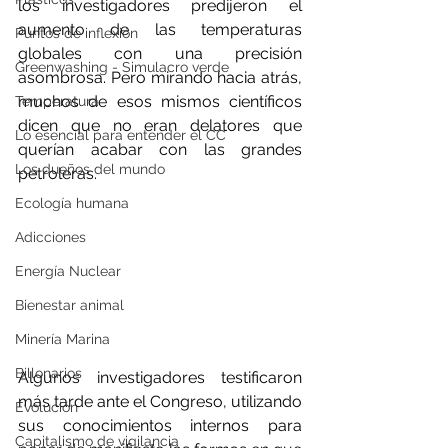
los investigadores predijeron el 
aumento de las temperaturas 
Puntos de inflexión
globales con una precisión 
Greenwashing - Simulacro verde
asombrosa. Pero mirando hacia atrás, 
muchos de esos mismos científicos 
Temperatura
dicen que no eran delatores que 
Lo esencial para entender el CC
querían acabar con las grandes 
Los dueños del mundo
petroleras.
Ecología humana
Adicciones
Energía Nuclear
Bienestar animal
Minería Marina
Billonarios
Algunos investigadores testificaron 
más tarde ante el Congreso, utilizando 
Evolución
sus conocimientos internos para 
Capitalismo de vigilancia