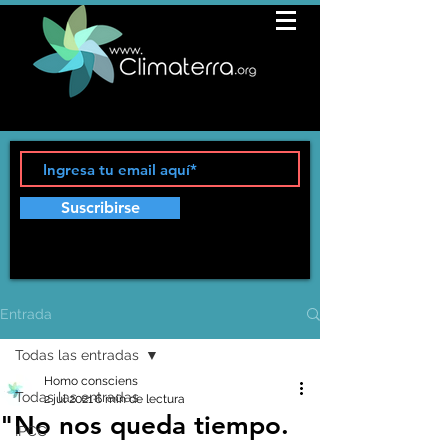
Suscribirse
Entrada
Todas las entradas
Homo consciens
Todas las entradas
2 jul 2021
6 min de lectura
"No nos queda tiempo.
IPCC