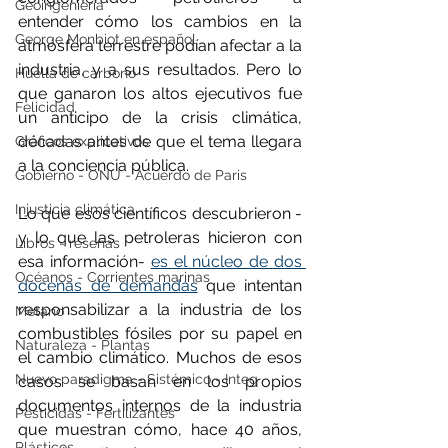
Geoingeniería
entender cómo los cambios en la 
George Monbiot en español
atmósfera terrestre podían afectar a la 
industria, y a sus resultados. Pero lo 
Huella de carbono
que ganaron los altos ejecutivos fue 
Felicidad
un anticipo de la crisis climática, 
décadas antes de que el tema llegara 
Gráficos explicativos
a la conciencia pública.
Gobierno - ONU - Acuerdo de Paris
Injusticia climática
Lo que esos científicos descubrieron -
y lo que las petroleras hicieron con 
Libros - reseñas
esa información- 
es el núcleo de dos 
Océanos - Corrientes marinas
docenas de demandas
 que intentan 
responsabilizar a la industria de los 
Metano
combustibles fósiles por su papel en 
Naturaleza - Plantas
el cambio climático. Muchos de esos 
Nuevo paradigma - Sistémico - Integ
casos se basan en los propios 
documentos internos de la industria 
Pesticidas - Fertilizantes
que muestran cómo, hace 40 años, 
Plásticos