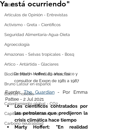
Ya está ocurriendo"
IPBES
Artículos de Opinión - Entrevistas
Activismo - Greta - Científicos
Seguridad Alimentaria-Agua-Dieta
Agroecología
Amazonas - Selvas tropicales - Bosq
Artico - Antártida - Glaciares
Dr. Martin Hoffert, 83 años, físico y 
Biodiversidad - Animales- Insectos
consultor de Exxon de 1981 a 1987
Bruno Latour en español
Fuente: 
The Guardian
 - Por Emma 
Buenas noticias
Pattee - 2 Jul 2021 
Calentamiento global - CO2
Los científicos contratados por 
las petroleras que predijeron la 
Capitalismo -Neoliberalismo
crisis climática hace tiempo
Carbono neutralidad
Marty Hoffert: "En realidad 