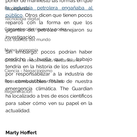
poner de manifiesto las formas en que 
la industria petrolera engañaba al 
Propaganda
público
. Otros dicen que tienen pocos 
Tecnología digital
reparos con la forma en que los 
Concentración riqueza y poder
gigantes del petróleo manejaron su 
investigación.
Los dueños del mundo
Nueva economía
Sin embargo, pocos podrían haber 
predicho la huella que su trabajo 
Crítica a la modernidad/mecanicismo
tendría en la historia de los esfuerzos 
Ciencia - Negacionismo
por responsabilizar a la industria de 
los combustibles fósiles de nuestra 
Pensadores del Nuevo Mundo
emergencia climática. The Guardian 
Regeneración
ha localizado a tres de esos científicos 
para saber cómo ven su papel en la 
actualidad.
Marty Hoffert