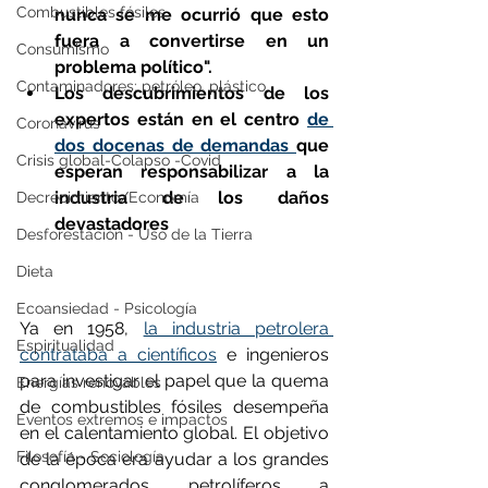
Combustibles fósiles
nunca se me ocurrió que esto 
fuera a convertirse en un 
Consumismo
problema político".
Contaminadores: petróleo, plástico
Los descubrimientos de los 
expertos están en el centro 
de 
Coronavirus
dos docenas de demandas 
que 
Crisis global-Colapso -Covid
esperan responsabilizar a la 
industria de los daños 
Decrecimiento/Economía
devastadores
Desforestación - Uso de la Tierra
Dieta
Ecoansiedad - Psicología
Ya en 1958, 
la industria petrolera 
Espiritualidad
contrataba a científicos
 e ingenieros 
para investigar el papel que la quema 
Energías renovables
de combustibles fósiles desempeña 
Eventos extremos e impactos
en el calentamiento global. El objetivo 
Filosofía - Sociología
de la época era ayudar a los grandes 
conglomerados petrolíferos a 