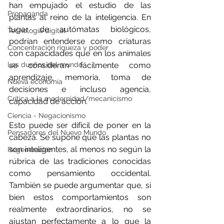
han empujado el estudio de las 
Propaganda
plantas al reino de la inteligencia. En 
lugar de autómatas biológicos, 
Tecnología digital
podrían entenderse como criaturas 
Concentración riqueza y poder
con capacidades que en los animales 
Los dueños del mundo
se consideran fácilmente como 
aprendizaje, memoria, toma de 
Nueva economía
decisiones e incluso agencia, 
Crítica a la modernidad/mecanicismo
capacidad de acción.
Ciencia - Negacionismo
Esto puede ser difícil de poner en la 
Pensadores del Nuevo Mundo
cabeza. Se supone que las plantas no 
son inteligentes, al menos no según la 
Regeneración
rúbrica de las tradiciones conocidas 
como pensamiento occidental. 
También se puede argumentar que, si 
bien estos comportamientos son 
realmente extraordinarios, no se 
ajustan perfectamente a lo que la 