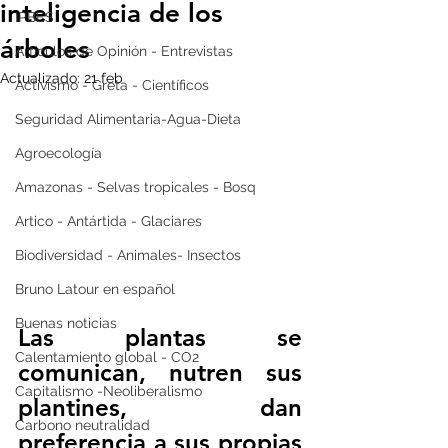
inteligencia de los
IPBES
árboles
Artículos de Opinión - Entrevistas
Actualizado:
21 feb
Activismo - Greta - Científicos
Seguridad Alimentaria-Agua-Dieta
Agroecología
Amazonas - Selvas tropicales - Bosq
Artico - Antártida - Glaciares
Biodiversidad - Animales- Insectos
Bruno Latour en español
Buenas noticias
Las plantas se 
Calentamiento global - CO2
comunican, nutren sus 
Capitalismo -Neoliberalismo
plantines, dan 
Carbono neutralidad
preferencia a sus propias 