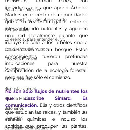
micorrizas, forman redes, con 
individuos a los que apodó Árboles 
Puntos de inflexión
Madres en el centro de comunidades 
Greenwashing - Simulacro verde
que a su vez están ligadas entre sí, 
intercambiando nutrientes y agua en 
Temperatura
una red literalmente pujante que 
Lo esencial para entender el CC
incluye no sólo a los árboles sino a 
Los dueños del mundo
toda la vida de un bosque. Estos 
conocimientos tuvieron profundas 
Ecología humana
implicaciones para nuestra 
Adicciones
comprensión de la ecología forestal, 
pero eso fue sólo el comienzo.
Energía Nuclear
Bienestar animal
No son sólo flujos de nutrientes los 
que describe Simard. Es 
Minería Marina
comunicación. 
Ella y otros científicos 
Billonarios
que estudian las raíces, y también las 
Evolución
señales químicas e incluso los 
sonidos que producen las plantas, 
Capitalismo de vigilancia