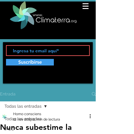
Suscribirse
Entrada
Todas las entradas
Homo consciens
Todas las entradas
12 nov 2019
11 min de lectura
Nunca subestime la
IPCC