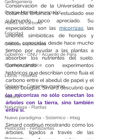
Geoingeniería
Conservación de la Universidad de 
George Monbiot en español
Columbia Británica, ha estudiado ese 
submundo poco apreciado. Su 
Huella de carbono
especialidad son las 
micorrizas:
 las 
Felicidad
uniones simbióticas de hongos y 
raíces, conocidas desde hace mucho 
Gráficos explicativos
tiempo por ayudar a las plantas a 
Gobierno - ONU - Acuerdo de Paris
absorber los nutrientes del suelo. 
Injusticia climática
Comenzando con experimentos 
históricos que describían cómo fluía el 
Libros - reseñas
carbono entre el abedul de papel y el 
Océanos - Corrientes marinas
abeto Douglas, Simard descubrió que
las micorrizas no sólo conectan los 
Metano
árboles con la tierra, sino también 
Naturaleza - Plantas
entre sí.
Nuevo paradigma - Sistémico - Integ
Simard continuó mostrando cómo los 
Pesticidas - Fertilizantes
árboles, ligados a través de las 
Plásticos