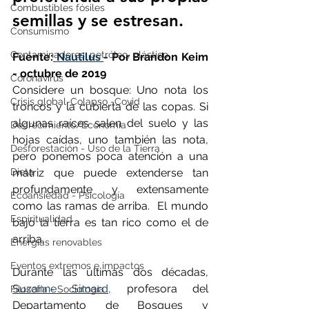
Combustibles fósiles
semillas y se estresan.
Consumismo
Contaminadores: petróleo, plástico
Fuente:
 Nautilus 
- Por Brandon Keim 
- octubre de 2019 
Coronavirus
Considere un bosque: Uno nota los 
Crisis global-Colapso -Covid
troncos y la cubierta de las copas. Si 
algunas raíces salen del suelo y las 
Decrecimiento/Economía
hojas caídas, uno también las nota, 
Desforestación - Uso de la Tierra
pero ponemos poca atención a una 
Dieta
matriz que puede extenderse tan 
profundamente y extensamente 
Ecoansiedad - Psicología
como las ramas de arriba.  El mundo 
Espiritualidad
bajo la tierra es tan rico como el de 
arriba.
Energías renovables
Eventos extremos e impactos
Durante las últimas dos décadas, 
Suzanne Simard,
 profesora del 
Filosofía - Sociología
Departamento de Bosques y 