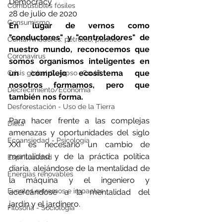
Democracy
Combustibles fósiles
28 de julio de 2020
Consumismo
En lugar de vernos como 
"conductores" y "controladores" de 
Contaminadores: petróleo, plástico
nuestro mundo, reconocemos que 
Coronavirus
somos organismos inteligentes en 
un complejo ecosistema que 
Crisis global-Colapso -Covid
nosotros formamos, pero que 
Decrecimiento/Economía
también nos forma.
Desforestación - Uso de la Tierra
Para hacer frente a las complejas 
Dieta
amenazas y oportunidades del siglo 
Ecoansiedad - Psicología
XXI es necesario un cambio de 
mentalidad y de la práctica política 
Espiritualidad
diaria, alejándose de la mentalidad de 
Energías renovables
la máquina y el ingeniero y 
Eventos extremos e impactos
acercándose a la mentalidad del 
jardín y el jardinero.
Filosofía - Sociología