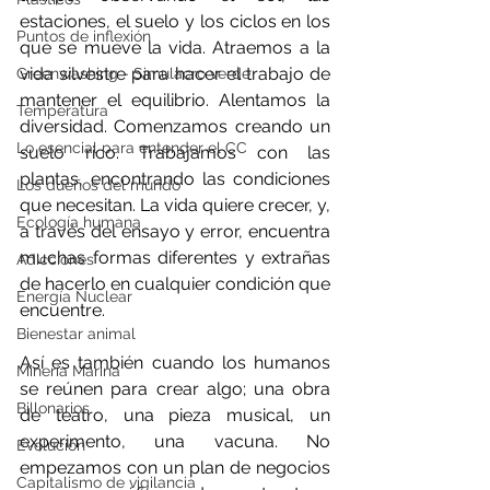
estaciones, el suelo y los ciclos en los 
Puntos de inflexión
que se mueve la vida. Atraemos a la 
vida silvestre para hacer el trabajo de 
Greenwashing - Simulacro verde
mantener el equilibrio. Alentamos la 
Temperatura
diversidad. Comenzamos creando un 
Lo esencial para entender el CC
suelo rico. Trabajamos con las 
plantas, encontrando las condiciones 
Los dueños del mundo
que necesitan. La vida quiere crecer, y, 
Ecología humana
a través del ensayo y error, encuentra 
muchas formas diferentes y extrañas 
Adicciones
de hacerlo en cualquier condición que 
Energía Nuclear
encuentre.
Bienestar animal
Así es también cuando los humanos 
Minería Marina
se reúnen para crear algo; una obra 
Billonarios
de teatro, una pieza musical, un 
experimento, una vacuna. No 
Evolución
empezamos con un plan de negocios 
Capitalismo de vigilancia