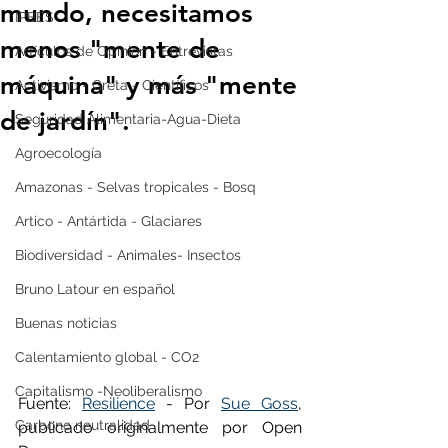
mundo, necesitamos
IPBES
menos "mente de
Artículos de Opinión - Entrevistas
máquina" y más "mente
Activismo - Greta - Científicos
de jardín".
Seguridad Alimentaria-Agua-Dieta
Agroecología
Amazonas - Selvas tropicales - Bosq
Artico - Antártida - Glaciares
Biodiversidad - Animales- Insectos
Bruno Latour en español
Buenas noticias
Calentamiento global - CO2
Capitalismo -Neoliberalismo
Fuente: 
Resilience
 - Por 
Sue Goss
, 
Carbono neutralidad
publicado originalmente por Open 