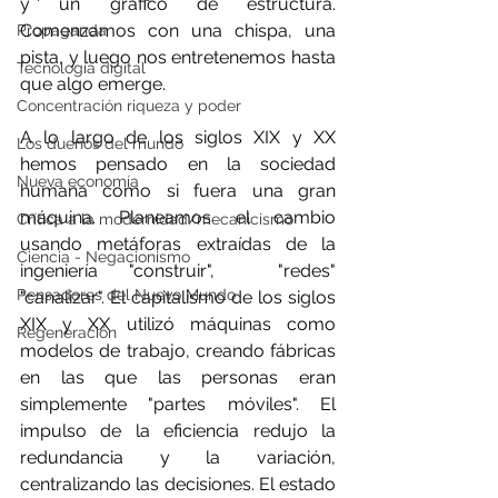
y un gráfico de estructura. 
Comenzamos con una chispa, una 
Propaganda
pista, y luego nos entretenemos hasta 
Tecnología digital
que algo emerge.
Concentración riqueza y poder
A lo largo de los siglos XIX y XX 
Los dueños del mundo
hemos pensado en la sociedad 
Nueva economía
humana como si fuera una gran 
máquina. Planeamos el cambio 
Crítica a la modernidad/mecanicismo
usando metáforas extraídas de la 
Ciencia - Negacionismo
ingeniería "construir",  "redes" 
Pensadores del Nuevo Mundo
"canalizar". El capitalismo de los siglos 
XIX y XX utilizó máquinas como 
Regeneración
modelos de trabajo, creando fábricas 
en las que las personas eran 
simplemente "partes móviles". El 
impulso de la eficiencia redujo la 
redundancia y la variación, 
centralizando las decisiones. El estado 