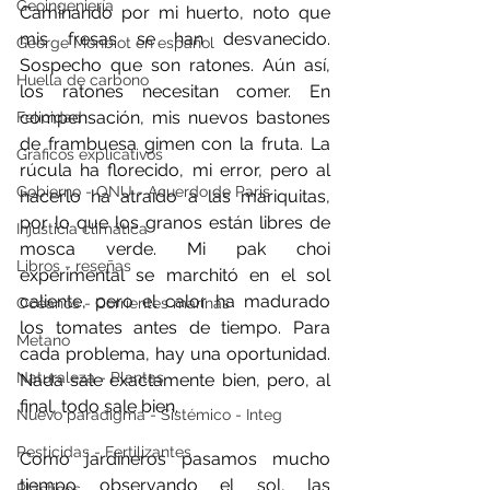
Geoingeniería
Caminando por mi huerto, noto que 
mis fresas se han desvanecido. 
George Monbiot en español
Sospecho que son ratones. Aún así, 
Huella de carbono
los ratones necesitan comer. En 
compensación, mis nuevos bastones 
Felicidad
de frambuesa gimen con la fruta. La 
Gráficos explicativos
rúcula ha florecido, mi error, pero al 
Gobierno - ONU - Acuerdo de Paris
hacerlo ha atraído a las mariquitas, 
por lo que los granos están libres de 
Injusticia climática
mosca verde. Mi pak choi 
Libros - reseñas
experimental se marchitó en el sol 
caliente, pero el calor ha madurado 
Océanos - Corrientes marinas
los tomates antes de tiempo. Para 
Metano
cada problema, hay una oportunidad. 
Naturaleza - Plantas
Nada sale exactamente bien, pero, al 
final, todo sale bien.
Nuevo paradigma - Sistémico - Integ
Pesticidas - Fertilizantes
Como jardineros pasamos mucho 
tiempo observando el sol, las 
Plásticos