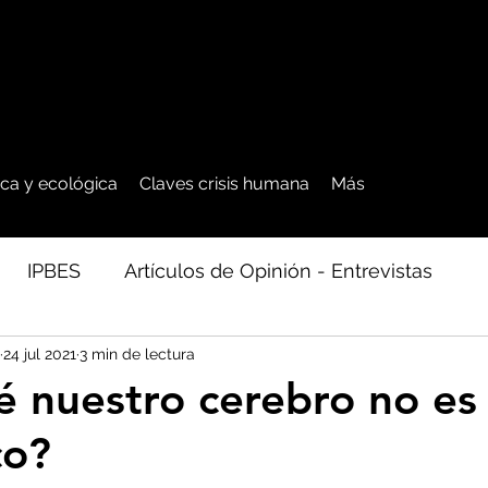
tica y ecológica
Claves crisis humana
Más
IPBES
Artículos de Opinión - Entrevistas
24 jul 2021
3 min de lectura
ficos
Seguridad Alimentaria-Agua-Dieta
Agro
é nuestro cerebro no es
co?
cales - Bosq
Artico - Antártida - Glaciares