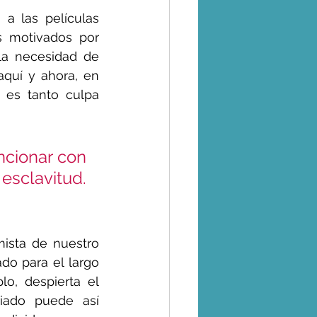
a las películas 
s motivados por 
la necesidad de 
aquí y ahora, en 
es tanto culpa 
ncionar con 
              
ista de nuestro 
o para el largo 
o, despierta el 
iado puede así 