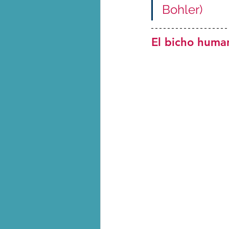
Bohler)
El bicho huma