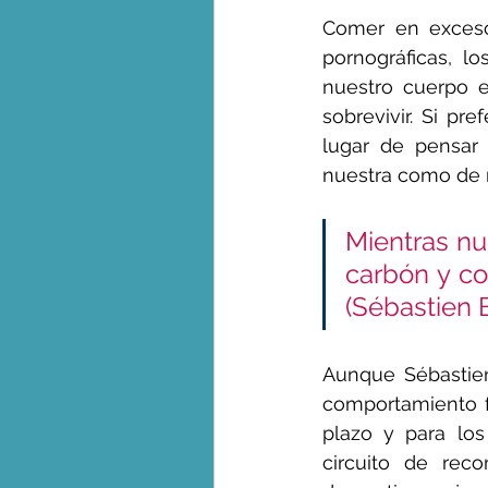
Comer en exceso,
pornográficas, lo
nuestro cuerpo e
sobrevivir. Si pr
lugar de pensar 
nuestra como de 
Mientras nu
carbón y conta
(Sébastien 
Aunque Sébastien
comportamiento f
plazo y para los 
circuito de rec