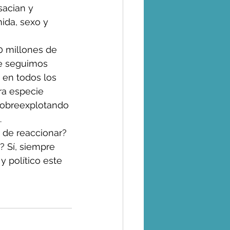
acian y 
da, sexo y 
0 millones de 
ue seguimos 
 en todos los 
ra especie 
sobreexplotando 
.
 de reaccionar? 
? Sí, siempre 
 político este 