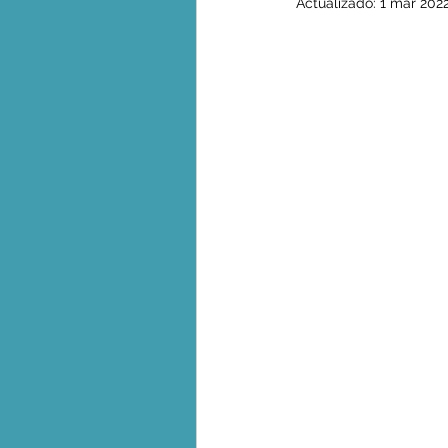
Actualizado:
1 mar 202
Biodiversidad - Animales
Calentamiento global - 
Combustibles fósiles
Crisis global-Colapso -C
Dieta
Ecoansiedad - 
Eventos extremos e imp