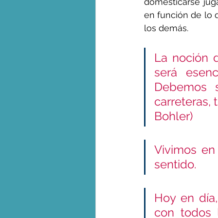
domesticarse juga
en función de lo 
los demás.
La noción d
será esenc
Debemos se
carreteras, t
Bohler)
Vivimos en 
sentido.     
Hoy en día,
con todos l