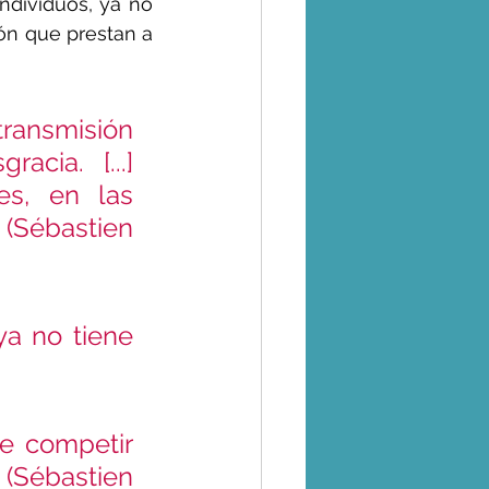
dividuos, ya no 
ón que prestan a 
ransmisión 
cia. [...] 
s, en las 
  (Sébastien 
a no tiene 
e competir 
(Sébastien 