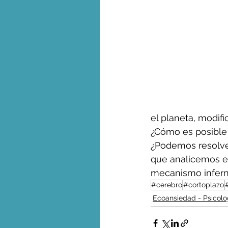
el planeta, modif
¿Cómo es posible 
¿Podemos resolver
que analicemos en
mecanismo infern
#cerebro
#cortoplazo
Ecoansiedad - Psicolo