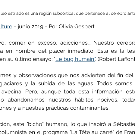
cleo estriado es una región subcortical que pertenece al cerebro ante
ñol
Huella de carbono
lture
 - junio 2019 - Por Olivia Gesbert
, comer en exceso, adicciones... Nuestro cerebr
eta en nombre del placer inmediato. Esta es la tes
en su último ensayo: "
Le bug humain"
. (Robert Laffont
mes y observaciones que nos advierten del fin del 
glaciares y la subida de las aguas. Todos somos 
avecina. Pero, aunque toda esta información esté
o abandonamos nuestros hábitos nocivos, todav
nes y a nuestras prácticas contaminantes. 
ción, este "bicho" humano, lo que inspiró a Sébastie
columnista en el programa "La Tête au carré" de Franc