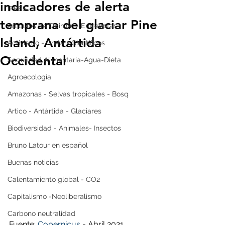
indicadores de alerta
IPBES
temprana del glaciar Pine
Artículos de Opinión - Entrevistas
Island, Antártida
Activismo - Greta - Científicos
Occidental
Seguridad Alimentaria-Agua-Dieta
Agroecología
Amazonas - Selvas tropicales - Bosq
Artico - Antártida - Glaciares
Biodiversidad - Animales- Insectos
Bruno Latour en español
Buenas noticias
Calentamiento global - CO2
Capitalismo -Neoliberalismo
Carbono neutralidad
Fuente: 
Copernicus
 - Abril 2021