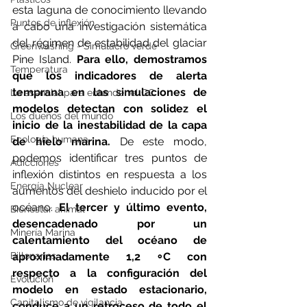
esta laguna de conocimiento llevando 
Puntos de inflexión
a cabo una investigación sistemática 
del régimen de estabilidad del glaciar 
Greenwashing - Simulacro verde
Pine Island. 
Para ello, demostramos 
Temperatura
que los indicadores de alerta 
temprana en las simulaciones de 
Lo esencial para entender el CC
modelos detectan con solidez el 
Los dueños del mundo
inicio de la inestabilidad de la capa 
Ecología humana
de hielo marina.
 De este modo, 
podemos identificar tres puntos de 
Adicciones
inflexión distintos en respuesta a los 
Energía Nuclear
aumentos del deshielo inducido por el 
océano.
 El tercer y último evento, 
Bienestar animal
desencadenado por un 
Minería Marina
calentamiento del océano de 
aproximadamente 1,2 ∘C con 
Billonarios
respecto a la configuración del 
Evolución
modelo en estado estacionario, 
Capitalismo de vigilancia
conduce a un retroceso de todo el 