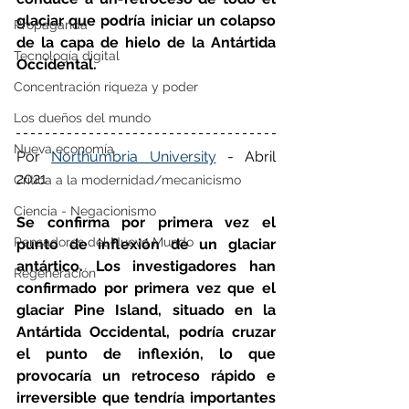
glaciar que podría iniciar un colapso 
Propaganda
de la capa de hielo de la Antártida 
Tecnología digital
Occidental.
Concentración riqueza y poder
Los dueños del mundo
Nueva economía
Por 
Northumbria University
 - Abril 
2021
Crítica a la modernidad/mecanicismo
Ciencia - Negacionismo
Se confirma por primera vez el 
Pensadores del Nuevo Mundo
punto de inflexión de un glaciar 
antártico. Los investigadores han 
Regeneración
confirmado por primera vez que el 
glaciar Pine Island, situado en la 
Antártida Occidental, podría cruzar 
el punto de inflexión, lo que 
provocaría un retroceso rápido e 
irreversible que tendría importantes 