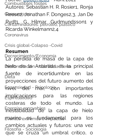
Combustibles fósiles
Autores: Sebastian H. R. Rosier1, Ronja 
Reese2, Jonathan F. Donges2,3, Jan De 
Consumismo
Rydt1, G. Hilmar Gudmundsson1 y 
Contaminadores: petróleo, plástico
Ricarda Winkelmann2,4
Coronavirus
Crisis global-Colapso -Covid
Resumen
Decrecimiento/Economía
La pérdida de masa de la capa de 
hielo de la Antártida es la principal 
Desforestación - Uso de la Tierra
fuente de incertidumbre en las 
Dieta
proyecciones del futuro aumento del 
Ecoansiedad - Psicología
nivel del mar, con importantes 
implicaciones para las regiones 
Espiritualidad
costeras de todo el mundo. La 
Energías renovables
inestabilidad de la capa de hielo 
marino es fundamental para los 
Eventos extremos e impactos
cambios actuales y futuros: una vez 
Filosofía - Sociología
que se cruza un umbral crítico, o 