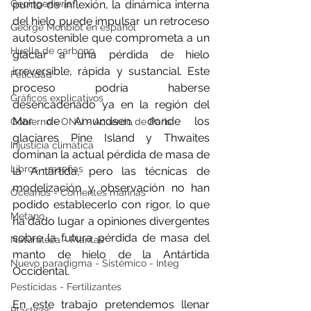
punto de inflexión, la dinámica interna 
Geoingeniería
del hielo puede impulsar un retroceso 
George Monbiot en español
autosostenible que comprometa a un 
Huella de carbono
glaciar a una pérdida de hielo 
irreversible, rápida y sustancial. Este 
Felicidad
proceso podría haberse 
Gráficos explicativos
desencadenado ya en la región del 
Mar de Amundsen, donde los 
Gobierno - ONU - Acuerdo de Paris
glaciares Pine Island y Thwaites 
Injusticia climática
dominan la actual pérdida de masa de 
Libros - reseñas
la Antártida, pero las técnicas de 
modelización y observación no han 
Océanos - Corrientes marinas
podido establecerlo con rigor, lo que 
Metano
ha dado lugar a opiniones divergentes 
sobre la futura pérdida de masa del 
Naturaleza - Plantas
manto de hielo de la Antártida 
Nuevo paradigma - Sistémico - Integ
Occidental. 
Pesticidas - Fertilizantes
En este trabajo pretendemos llenar 
Plásticos