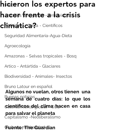
hicieron los expertos para
IPBES
hacer frente a la crisis
Artículos de Opinión - Entrevistas
climática?
Activismo - Greta - Científicos
Seguridad Alimentaria-Agua-Dieta
Agroecología
Amazonas - Selvas tropicales - Bosq
Artico - Antártida - Glaciares
Biodiversidad - Animales- Insectos
Bruno Latour en español
Algunos no vuelan, otros tienen  una 
Buenas noticias
semana de cuatro días: lo que los 
científicos del clima hacen en casa 
Calentamiento global - CO2
para salvar el planeta
Capitalismo -Neoliberalismo
Carbono neutralidad
Fuente: The Guardian