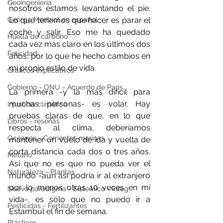
Geoingeniería
nosotros estamos levantando el pie. 
George Monbiot en español
Lo que tenemos que hacer es parar el 
coche y salir. Eso me ha quedado 
Huella de carbono
cada vez más claro en los últimos dos 
Felicidad
años, por lo que he hecho cambios en 
mi propio estilo de vida.
Gráficos explicativos
Gobierno - ONU - Acuerdo de Paris
La primera -y la más difícil para 
muchas personas- es volar. Hay 
Injusticia climática
pruebas claras de que, en lo que 
Libros - reseñas
respecta al clima, deberíamos 
Océanos - Corrientes marinas
mantener un vuelo de ida y vuelta de 
corta distancia cada dos o tres años. 
Metano
Así que no es que no pueda ver el 
Naturaleza - Plantas
mundo -aún así podría ir al extranjero 
por lo menos otras 10 veces en mi 
Nuevo paradigma - Sistémico - Integ
vida-, es sólo que no puedo ir a 
Pesticidas - Fertilizantes
Estambul el fin de semana.
Plásticos