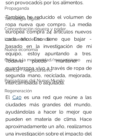
son provocados por los alimentos.
Propaganda
También he reducido el volumen de 
Tecnología digital
ropa nueva que compro. La media 
Concentración riqueza y poder
europea compra 24 artículos nuevos 
cada año. Eso tiene que bajar - 
Los dueños del mundo
basado en la investigación de mi 
Nueva economía
equipo, estoy apuntando a tres. 
Crítica a la modernidad/mecanicismo
Todavía puedo mantener mi 
guardarropa vivo a través de ropa de 
Ciencia - Negacionismo
segunda mano, reciclada, mejorada, 
Pensadores del Nuevo Mundo
intercambiada o alquilada.
Regeneración
El 
C40
 es una red que reúne a las 
ciudades más grandes del mundo, 
ayudándolas a hacer lo mejor que 
pueden en materia de clima. Hace 
aproximadamente un año, realizamos 
una investigación sobre el impacto del 