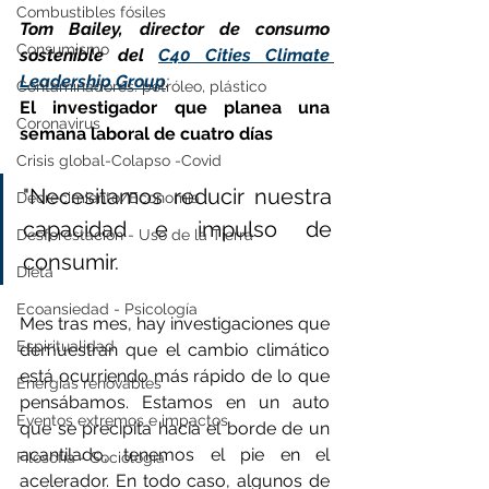
Combustibles fósiles
Tom Bailey, director de consumo 
Consumismo
sostenible del 
C40 Cities Climate 
Leadership Group
: 
Contaminadores: petróleo, plástico
El investigador que planea una 
Coronavirus
semana laboral de cuatro días
Crisis global-Colapso -Covid
"Necesitamos reducir nuestra 
Decrecimiento/Economía
capacidad e impulso de 
Desforestación - Uso de la Tierra
consumir.
Dieta
Ecoansiedad - Psicología
Mes tras mes, hay investigaciones que 
Espiritualidad
demuestran que el cambio climático 
está ocurriendo más rápido de lo que 
Energías renovables
pensábamos. Estamos en un auto 
Eventos extremos e impactos
que se precipita hacia el borde de un 
acantilado, tenemos el pie en el 
Filosofía - Sociología
acelerador. En todo caso, algunos de 