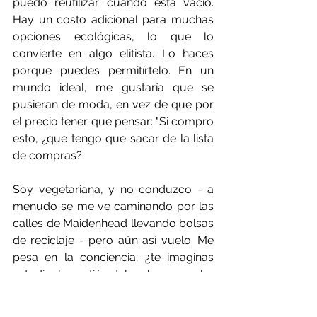
puedo reutilizar cuando está vacío. 
Hay un costo adicional para muchas 
opciones ecológicas, lo que lo 
convierte en algo elitista. Lo haces 
porque puedes permitírtelo. En un 
mundo ideal, me gustaría que se 
pusieran de moda, en vez de que por 
el precio tener que pensar: "Si compro 
esto, ¿que tengo que sacar de la lista 
de compras?
Soy vegetariana, y no conduzco - a 
menudo se me ve caminando por las 
calles de Maidenhead llevando bolsas 
de reciclaje - pero aún así vuelo. Me 
pesa en la conciencia; ¿te imaginas 
estudiar la gestión del carbono y volar 
a casa a Dubai en Navidad? Recuerdo 
que volví en enero y sentí que 30 