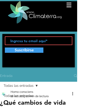
Suscribirse
Entrada
Todas las entradas
Homo consciens
Todas las entradas
18 oct 2019
10 min de lectura
¿Qué cambios de vida
IPCC