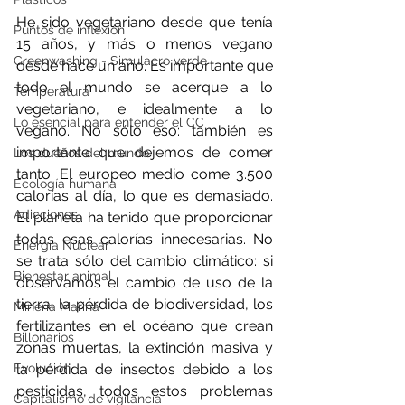
He sido vegetariano desde que tenía 
Puntos de inflexión
15 años, y más o menos vegano 
Greenwashing - Simulacro verde
desde hace un año. Es importante que 
todo el mundo se acerque a lo 
Temperatura
vegetariano, e idealmente a lo 
Lo esencial para entender el CC
vegano. No sólo eso: también es 
importante que dejemos de comer 
Los dueños del mundo
tanto. El europeo medio come 3.500 
Ecología humana
calorías al día, lo que es demasiado. 
Adicciones
El planeta ha tenido que proporcionar 
todas esas calorías innecesarias. No 
Energía Nuclear
se trata sólo del cambio climático: si 
Bienestar animal
observamos el cambio de uso de la 
tierra, la pérdida de biodiversidad, los 
Minería Marina
fertilizantes en el océano que crean 
Billonarios
zonas muertas, la extinción masiva y 
Evolución
la pérdida de insectos debido a los 
pesticidas, todos estos problemas 
Capitalismo de vigilancia