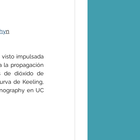
phy
n
 visto impulsada 
a la propagación 
s de dióxido de 
rva de Keeling, 
eanography en UC 