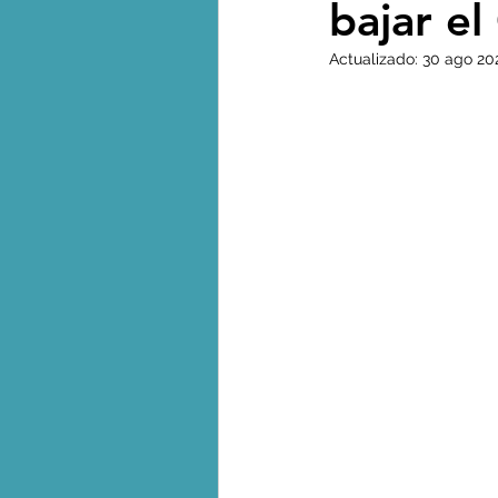
bajar e
Biodiversidad - Animales
Actualizado:
30 ago 20
Calentamiento global - 
Combustibles fósiles
Crisis global-Colapso -C
Dieta
Ecoansiedad - 
Eventos extremos e imp