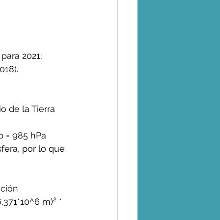
para 2021; 
018). 
 de la Tierra 
p = 985 hPa 
fera, por lo que 
ción 
6,371*10^6 m)² * 