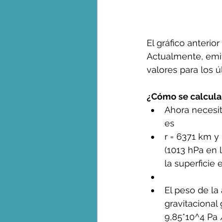
El gráfico anterio
Actualmente, emit
valores para los ú
¿Cómo se calcula 
Ahora necesit
es 
r = 6371 km y
(1013 hPa en l
la superficie e
El peso de la
gravitacional 
9,85*10^4 Pa /