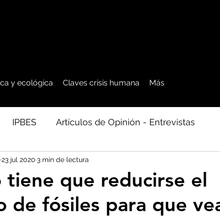
tica y ecológica
Claves crisis humana
Más
IPBES
Artículos de Opinión - Entrevistas
23 jul 2020
3 min de lectura
ficos
Seguridad Alimentaria-Agua-Dieta
Agro
 tiene que reducirse el
 de fósiles para que v
cales - Bosq
Artico - Antártida - Glaciares