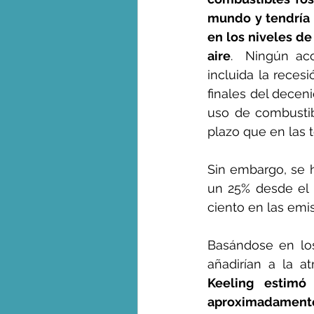
mundo y tendría 
en los niveles de
aire
.  Ningún ac
incluida la reces
finales del decen
uso de combustibl
plazo que en las 
Sin embargo, se 
un 25% desde el c
ciento en las emi
Basándose en los
añadirían a la a
Keeling estimó
aproximadamente 