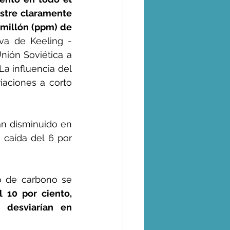
stre claramente 
millón (ppm) de 
rva de Keeling -
ión Soviética a 
a influencia del 
aciones a corto 
n disminuido en 
caída del 6 por 
 de carbono se 
 10 por ciento, 
desviarían en 