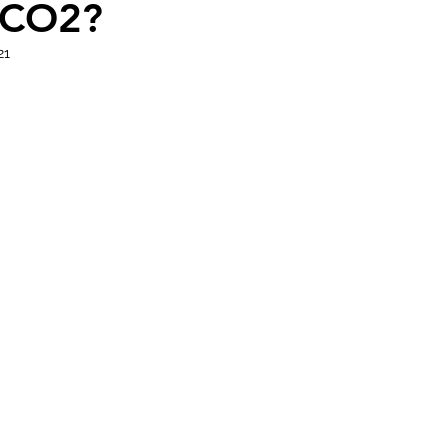
l CO2?
- Insectos
Bruno Latour en español
Buenas n
21
CO2
Capitalismo -Neoliberalismo
Carbono neu
Consumismo
Contaminadores: petróleo, plástic
ovid
Decrecimiento/Economía
Desforestación
Psicología
Espiritualidad
Energías renovable
actos
Filosofía - Sociología
Geoingeniería