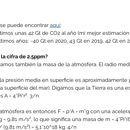
r se puede encontrar 
aquí
: 
imos unas 42 Gt de CO2 al año (mi mejor estimación 
ltimos años: ~40 Gt en 2020, 43 Gt en 2019, 42 Gt en 2
la cifra de 2.5ppm?
amos también la masa de la atmósfera. El radio medio
 la presión media en superficie es aproximadamente 
a superficie del mar). Digamos que la Tierra es una es
s A = 4*Pi*r². 3/n
 atmósfera es entonces F = p*A = m*g con una acelera
g = 9,81 m/s², lo que significa una masa de m = 4*Pi*(
 (9,81 m/s²) = 5,1*10^18 kg. 4/n