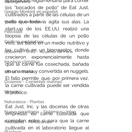
aprobación reglamentaria para comer 
Geoingeniería
los "bocados de pollo" de Eat Just, 
George Monbiot en español
cultivados a partir de las células de un 
pollo que todavía agita sus alas. La 
Huella de carbono
start-up de los EE.UU. realizó una 
Felicidad
biopsia de las células de un pollo 
Gráficos explicativos
vivo, las bañó en un medio nutritivo y 
las cultivó en un biorreactor, donde 
Gobierno - ONU - Acuerdo de Paris
crecieron exponencialmente hasta 
Injusticia climática
que la carne fue cosechada, bañada 
en una masa y convertida en nuggets. 
Libros - reseñas
El fallo permite  que, por primera vez, 
Océanos - Corrientes marinas
la carne cultivada puede ser vendida 
Metano
al público.
Naturaleza - Plantas
Eat Just, Inc. y las docenas de otras 
Nuevo paradigma - Sistémico - Integ
empresas de carne cultivada que 
compiten entre sí para que la carne 
Pesticidas - Fertilizantes
cultivada en el laboratorio llegue al 
Plásticos