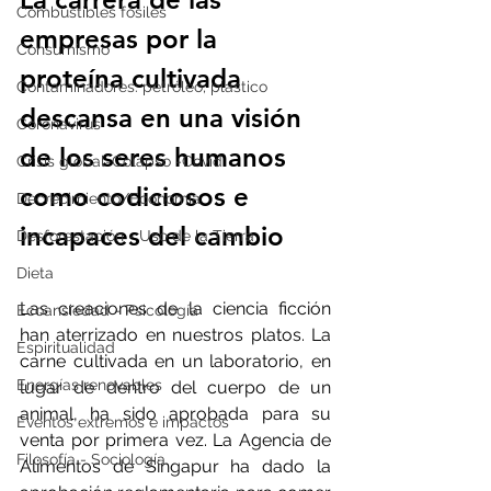
Combustibles fósiles
empresas por la 
Consumismo
proteína cultivada 
Contaminadores: petróleo, plástico
descansa en una visión 
Coronavirus
de los seres humanos 
Crisis global-Colapso -Covid
como codiciosos e 
Decrecimiento/Economía
incapaces del cambio
Desforestación - Uso de la Tierra
Dieta
Las creaciones de la ciencia ficción 
Ecoansiedad - Psicología
han aterrizado en nuestros platos. La 
Espiritualidad
carne cultivada en un laboratorio, en 
Energías renovables
lugar de dentro del cuerpo de un 
animal, ha sido aprobada para su 
Eventos extremos e impactos
venta por primera vez. La Agencia de 
Filosofía - Sociología
Alimentos de Singapur ha dado la 