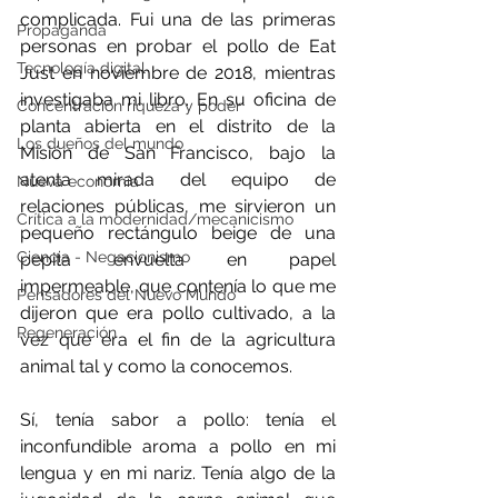
complicada. Fui una de las primeras 
Propaganda
personas en probar el pollo de Eat 
Tecnología digital
Just en noviembre de 2018, mientras 
investigaba mi libro. En su oficina de 
Concentración riqueza y poder
planta abierta en el distrito de la 
Los dueños del mundo
Misión de San Francisco, bajo la 
atenta mirada del equipo de 
Nueva economía
relaciones públicas, me sirvieron un 
Crítica a la modernidad/mecanicismo
pequeño rectángulo beige de una 
Ciencia - Negacionismo
pepita envuelta en papel 
impermeable, que contenía lo que me 
Pensadores del Nuevo Mundo
dijeron que era pollo cultivado, a la 
Regeneración
vez que era el fin de la agricultura 
animal tal y como la conocemos.
Sí, tenía sabor a pollo: tenía el 
inconfundible aroma a pollo en mi 
lengua y en mi nariz. Tenía algo de la 