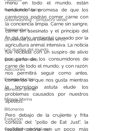
menú en todo el mundo, están 
vendiendo la promesa de que los 
Puntos de inflexión
carnívoros podrán comer carne con 
Greenwashing - Simulacro verde
la conciencia limpia. Carne sin sangre, 
Temperatura
carne sin asesinato y el principio del 
fin del daño ambiental causado por la 
Lo esencial para entender el CC
agricultura animal intensiva. La noticia 
Los dueños del mundo
fue recibida con un suspiro de alivio 
por parte de los consumidores de 
Ecología humana
carne de todo el mundo, y con razón: 
Adicciones
nos permitirá seguir como antes, 
Energía Nuclear
comiendo lo que nos gusta mientras 
la tecnología astuta elude los 
Bienestar animal
problemas causados por nuestros 
Minería Marina
apetitos.
Billonarios
Pero debajo de la crujiente y frita 
Evolución
corteza del "pollo de Eat Just", la 
realidad podría ser un poco más 
Capitalismo de vigilancia