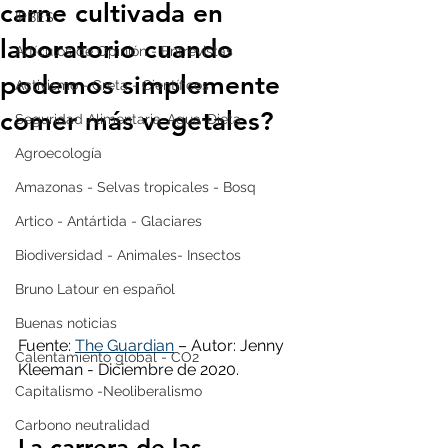
carne cultivada en
IPBES
laboratorio cuando
Artículos de Opinión - Entrevistas
podemos simplemente
Activismo - Greta - Científicos
comer más vegetales?
Seguridad Alimentaria-Agua-Dieta
Agroecología
Amazonas - Selvas tropicales - Bosq
Artico - Antártida - Glaciares
Biodiversidad - Animales- Insectos
Bruno Latour en español
Buenas noticias
Fuente: 
The Guardian
 – Autor: Jenny 
Calentamiento global - CO2
Kleeman - Diciembre de 2020.
Capitalismo -Neoliberalismo
Carbono neutralidad
La carrera de las 