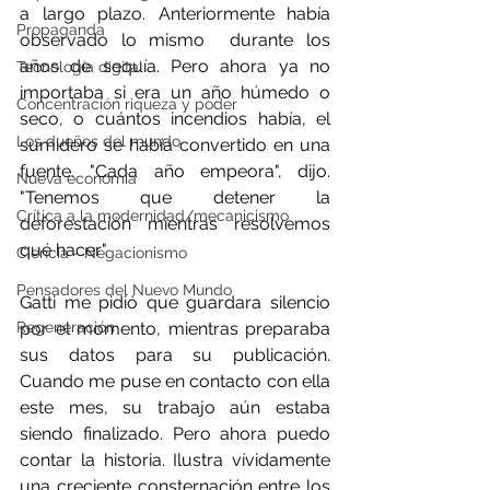
a largo plazo. Anteriormente había 
Propaganda
observado lo mismo  durante los 
años de sequía. Pero ahora ya no 
Tecnología digital
importaba si era un año húmedo o 
Concentración riqueza y poder
seco, o cuántos incendios había, el 
Los dueños del mundo
sumidero se había convertido en una 
fuente. "Cada año empeora", dijo. 
Nueva economía
"Tenemos que detener la 
Crítica a la modernidad/mecanicismo
deforestación mientras resolvemos 
qué hacer".
Ciencia - Negacionismo
Pensadores del Nuevo Mundo
Gatti me pidió que guardara silencio 
Regeneración
por el momento, mientras preparaba 
sus datos para su publicación. 
Cuando me puse en contacto con ella 
este mes, su trabajo aún estaba 
siendo finalizado. Pero ahora puedo 
contar la historia. Ilustra vívidamente 
una creciente consternación entre los 