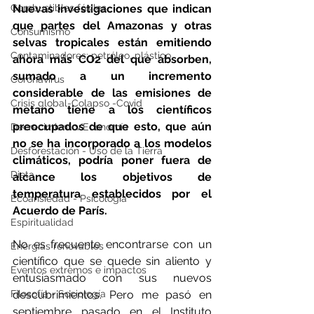
Combustibles fósiles
Nuevas investigaciones que indican 
que partes del Amazonas y otras 
Consumismo
selvas tropicales están emitiendo 
Contaminadores: petróleo, plástico
ahora más CO2 del que absorben, 
sumado a un incremento 
Coronavirus
considerable de las emisiones de 
Crisis global-Colapso -Covid
metano tiene a los científicos  
preocupados de que esto, que aún 
Decrecimiento/Economía
no se ha incorporado a los modelos 
Desforestación - Uso de la Tierra
climáticos, podría poner fuera de 
Dieta
alcance los objetivos de 
temperatura establecidos por el 
Ecoansiedad - Psicología
Acuerdo de París.
Espiritualidad
No es frecuente encontrarse con un 
Energías renovables
científico que se quede sin aliento y 
Eventos extremos e impactos
entusiasmado con sus nuevos 
Filosofía - Sociología
descubrimientos. Pero me pasó en 
septiembre pasado en el Instituto 