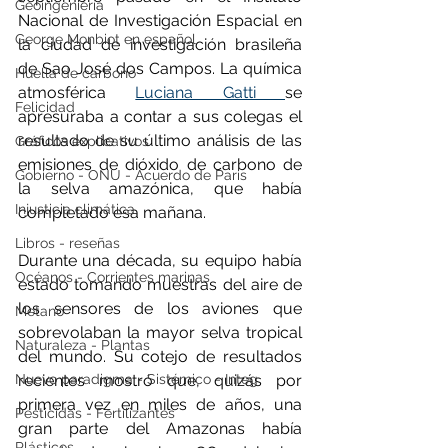
Geoingeniería
Nacional de Investigación Espacial en 
George Monbiot en español
la ciudad de investigación brasileña 
de Sao José dos Campos. La química 
Huella de carbono
atmosférica 
Luciana Gatti 
se 
Felicidad
apresuraba a contar a sus colegas el 
resultado de su último análisis de las 
Gráficos explicativos
emisiones de dióxido de carbono de 
Gobierno - ONU - Acuerdo de Paris
la selva amazónica, que había 
Injusticia climática
completado esa mañana.
Libros - reseñas
Durante una década, su equipo había 
Océanos - Corrientes marinas
estado tomando muestras del aire de 
los sensores de los aviones que 
Metano
sobrevolaban la mayor selva tropical 
Naturaleza - Plantas
del mundo. Su cotejo de resultados 
Nuevo paradigma - Sistémico - Integ
recientes mostró que, quizás por 
primera vez en miles de años, una 
Pesticidas - Fertilizantes
gran parte del Amazonas había 
Plásticos