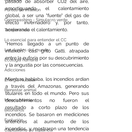
pasado de absorber CO2 del aire, 
amortiguando el calentamiento 
Puntos de inflexión
global, a ser una "fuente" del gas de 
Greenwashing - Simulacro verde
efecto invernadero y, por tanto, 
acelerando el calentamiento.
Temperatura
Lo esencial para entender el CC
"Hemos llegado a un punto de 
Los dueños del mundo
inflexión", casi gritó Gatti, atrapada 
entre la euforia por su descubrimiento 
Ecología humana
y la angustia por las consecuencias.
Adicciones
Mientras hablaba, los incendios ardían 
Energía Nuclear
a través del Amazonas, generando 
Bienestar animal
titulares en todo el mundo. Pero sus 
Minería Marina
descubrimientos no fueron el 
resultado a corto plazo de los 
Billonarios
incendios. Se basaron en mediciones 
Evolución
anteriores al aumento de los 
incendios, y mostraron una tendencia 
Capitalismo de vigilancia