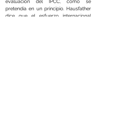
evaluación del IPCC, como se 
pretendía en un principio. Hausfather 
dice que el esfuerzo internacional 
para desarrollar
 los nuevos modelos 
lleva "un año de retraso"
, y muchos de 
ellos no cumplirán el plazo para ser 
incluidos como nuevos hallazgos de 
investigación en la evaluación, que es 
este octubre.
La creciente preocupación por la 
retroalimentación de CO2 se suma a 
la alarma por las 
tendencias en los 
niveles atmosféricos del segundo gas 
de efecto invernadero más 
importante, el metano
. Estos son más 
del doble de los niveles 
preindustriales, y después de una 
década de estabilidad hasta el 2007 