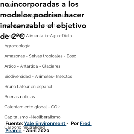
no incorporadas a los
IPBES
modelos podrían hacer
Artículos de Opinión - Entrevistas
inalcanzable el objetivo
Activismo - Greta - Científicos
de 2°C
Seguridad Alimentaria-Agua-Dieta
Agroecología
Amazonas - Selvas tropicales - Bosq
Artico - Antártida - Glaciares
Biodiversidad - Animales- Insectos
Bruno Latour en español
Buenas noticias
Calentamiento global - CO2
Capitalismo -Neoliberalismo
Fuente: 
Yale Environment 
-  Por 
Fred 
Carbono neutralidad
Pearce
 - Abril 2020