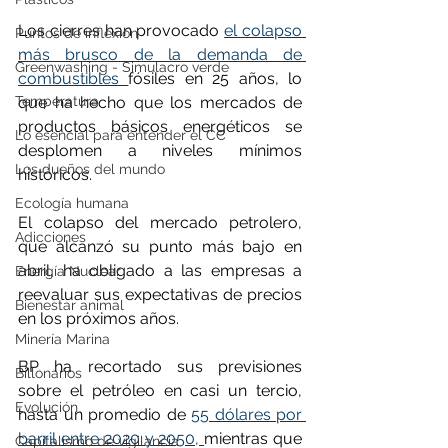
Los cierres han provocado 
el colapso 
Puntos de inflexión
más brusco de la demanda de 
Greenwashing - Simulacro verde
combustibles 
fósiles en 25 años, lo 
que ha hecho que los mercados de 
Temperatura
productos básicos energéticos se 
Lo esencial para entender el CC
desplomen a niveles mínimos 
Los dueños del mundo
históricos.
Ecología humana
El colapso del mercado petrolero, 
Adicciones
que alcanzó su punto más bajo en 
abril, ha obligado a las empresas a 
Energía Nuclear
reevaluar sus expectativas de precios 
Bienestar animal
en los próximos años.
Minería Marina
BP ha recortado sus previsiones 
Billonarios
sobre el petróleo en casi un tercio, 
Evolución
hasta un promedio de 
55 dólares por 
barril entre 2020 y 2050, 
mientras que 
Capitalismo de vigilancia