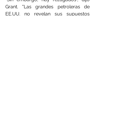
Grant. "Las grandes petroleras de 
EE.UU. no revelan sus supuestos 
precios e hicieron poca mención del 
cambio climático en sus 
presentaciones trimestrales. Ni 
ExxonMobil ni ConocoPhillips han 
informado de ningún deterioro 
material este año, lo que sugiere que 
la dirección se aferra a una visión 
optimista del precio del petróleo".
La compañía petrolera estatal de 
Noruega, Equinor, ha roto filas con 
sus pares europeos al mantenerse fiel 
a sus previsiones a largo plazo para el 
precio del crudo Brent a 80 dólares 
por barril - "el más alto de alguna 
manera", dijo Grant.