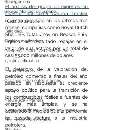
Geoingeniería
El análisis del grupo de expertos en 
George Monbiot en español
finanzas del clima Carbon Tracker
muestra que sólo en los últimos tres 
Huella de carbono
meses, compañías como Royal Dutch 
Felicidad
Shell, BP, Total, Chevron, Repsol, Eni y 
Equinor han reportado rebajas en el 
Gráficos explicativos
valor de sus activos por un total de 
Gobierno - ONU - Acuerdo de Paris
casi 55.000 millones de dólares.
Injusticia climática
El deterioro de la valoración del 
Libros - reseñas
petróleo comenzó a finales del año 
Océanos - Corrientes marinas
pasado en respuesta al creciente 
apoyo político para la transición de 
Metano
los combustibles fósiles a fuentes de 
Naturaleza - Plantas
energía más limpias, y se ha 
Nuevo paradigma - Sistémico - Integ
acelerado a medida que la pandemia 
ha pasado factura a la industria 
Pesticidas - Fertilizantes
petrolera.
Plásticos