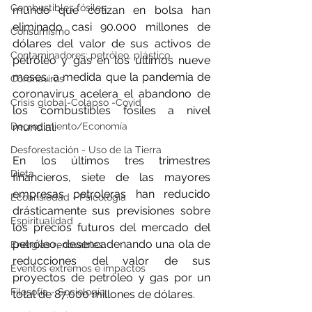
Combustibles fósiles
mundo que cotizan en bolsa han 
eliminado casi 90.000 millones de 
Consumismo
dólares del valor de sus activos de 
Contaminadores: petróleo, plástico
petróleo y gas en los últimos nueve 
meses, a medida que la pandemia de 
Coronavirus
coronavirus acelera el abandono de 
Crisis global-Colapso -Covid
los combustibles fósiles a nivel 
mundial.
Decrecimiento/Economía
Desforestación - Uso de la Tierra
En los últimos tres trimestres 
Dieta
financieros, siete de las mayores 
empresas petroleras han reducido 
Ecoansiedad - Psicología
drásticamente sus previsiones sobre 
Espiritualidad
los precios futuros del mercado del 
petróleo, desencadenando una ola de 
Energías renovables
reducciones del valor de sus 
Eventos extremos e impactos
proyectos de petróleo y gas por un 
Filosofía - Sociología
total de 87.000 millones de dólares.