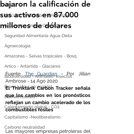
bajaron la calificación de
IPBES
sus activos en 87.000
Artículos de Opinión - Entrevistas
millones de dólares
Activismo - Greta - Científicos
Seguridad Alimentaria-Agua-Dieta
Agroecología
Amazonas - Selvas tropicales - Bosq
Artico - Antártida - Glaciares
Fuente: 
The Guardian
 - Por Jillian 
Biodiversidad - Animales- Insectos
Ambrose - 14 Ago 2020
Bruno Latour en español
El Thinktank Carbon Tracker señala 
que los cambios en los pronósticos 
Buenas noticias
reflejan un cambio acelerado de los 
Calentamiento global - CO2
combustibles fósiles
Capitalismo -Neoliberalismo
Carbono neutralidad
Las mayores empresas petroleras del 