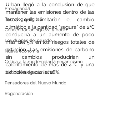
Urban llegó a la conclusión de que 
Propaganda
mantener las emisiones dentro de las 
tasas que limitarían el cambio 
Tecnología digital
climático a la cantidad "segura" de 2℃ 
Concentración riqueza y poder
conduciría a un aumento de poco 
Los dueños del mundo
más del 5% en los riesgos totales de 
extinción. Las emisiones de carbono 
Nueva economía
sin cambios producirían un 
Crítica a la modernidad/mecanicismo
calentamiento de más de 4℃ y una 
extinción de casi el 16%.
Ciencia - Negacionismo
Pensadores del Nuevo Mundo
Regeneración