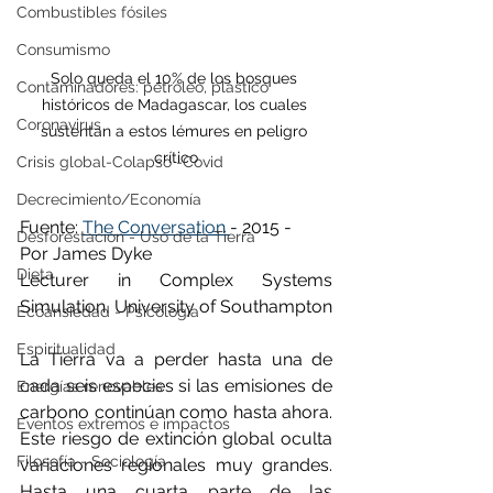
Combustibles fósiles
Consumismo
Solo queda el 10% de los bosques 
Contaminadores: petróleo, plástico
históricos de Madagascar, los cuales 
Coronavirus
sustentan a estos lémures en peligro 
crítico
Crisis global-Colapso -Covid
Decrecimiento/Economía
Fuente: 
The Conversation 
- 2015 - 
Desforestación - Uso de la Tierra
Por James Dyke
Dieta
Lecturer in Complex Systems 
Simulation, University of Southampton
Ecoansiedad - Psicología
Espiritualidad
La Tierra va a perder hasta una de 
cada seis especies si las emisiones de 
Energías renovables
carbono continúan como hasta ahora. 
Eventos extremos e impactos
Este riesgo de extinción global oculta 
Filosofía - Sociología
variaciones regionales muy grandes. 
Hasta una cuarta parte de las 