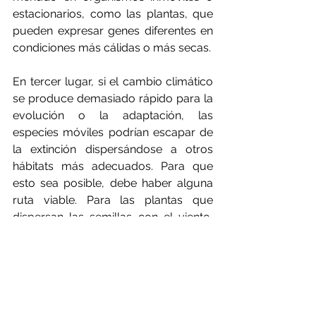
estacionarios, como las plantas, que 
pueden expresar genes diferentes en 
condiciones más cálidas o más secas.
En tercer lugar, si el cambio climático 
se produce demasiado rápido para la 
evolución o la adaptación, las 
especies móviles podrían escapar de 
la extinción dispersándose a otros 
hábitats más adecuados. Para que 
esto sea posible, debe haber alguna 
ruta viable. Para las plantas que 
dispersan las semillas con el viento, 
esto puede no ser un problema. Pero 
para las especies que producen crías 
al lado o cerca de ellas es crucial. Las 
ranas arborícolas pueden responder a 
una temperatura más cálida subiendo 