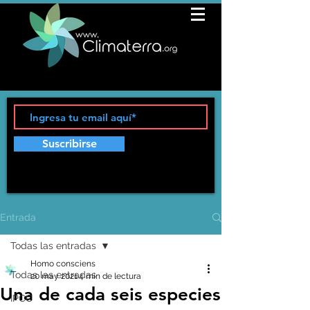
Suscribirse
Entrada
Todas las entradas
Homo consciens
Todas las entradas
20 may 2021
4 min de lectura
Una de cada seis especies
IPCC