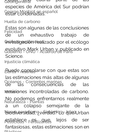
Geoingeniería
especies de América del Sur podrían 
George Monbiot en español
estar condenadas.
Huella de carbono
Estas son algunas de las conclusiones 
Felicidad
de un exhaustivo trabajo de 
investigación realizado por el ecólogo 
Gráficos explicativos
evolutivo Mark Urban y publicado en 
Gobierno - ONU - Acuerdo de Paris
Science.
Injusticia climática
Puede consolarse con que estas son 
Libros - reseñas
las estimaciones más altas de algunas 
Océanos - Corrientes marinas
de las consecuencias de las 
emisiones incontroladas de carbono. 
Metano
No podemos enfrentarnos realmente 
Naturaleza - Plantas
a un colapso semejante de la 
Nuevo paradigma - Sistémico - Integ
biodiversidad, ¿verdad? Lo que Urban 
establece es que, lejos de ser 
Pesticidas - Fertilizantes
fantasiosas, estas estimaciones son en 
Plásticos