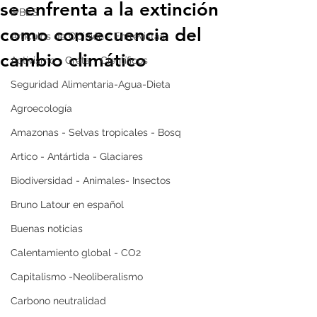
se enfrenta a la extinción
IPBES
como consecuencia del
Artículos de Opinión - Entrevistas
cambio climático
Activismo - Greta - Científicos
Seguridad Alimentaria-Agua-Dieta
Agroecología
Amazonas - Selvas tropicales - Bosq
Artico - Antártida - Glaciares
Biodiversidad - Animales- Insectos
Bruno Latour en español
Buenas noticias
Calentamiento global - CO2
Capitalismo -Neoliberalismo
Carbono neutralidad