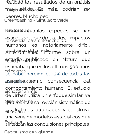
realidad los resultados de un análisis 
muy sólido. Es más, podrían ser 
Puntos de inflexión
peores. Mucho peor.
Greenwashing - Simulacro verde
Evaluar cuántas especies se han 
Temperatura
extinguido debido a los impactos 
Lo esencial para entender el CC
humanos es notoriamente difícil. 
Los dueños del mundo
Anteriormente, informé sobre un 
estudio publicado en Nature que 
Ecología humana
estimaba que en los últimos 500 años 
Adicciones
se había perdido el 13% de todas las 
especies 
como consecuencia del 
Energía Nuclear
comportamiento humano. El estudio 
Bienestar animal
de Urban utiliza un enfoque similar, ya 
Minería Marina
que realiza una revisión sistemática de 
los trabajos publicados y construye 
Billonarios
una serie de modelos estadísticos que 
Evolución
sintetizan las conclusiones principales.
Capitalismo de vigilancia