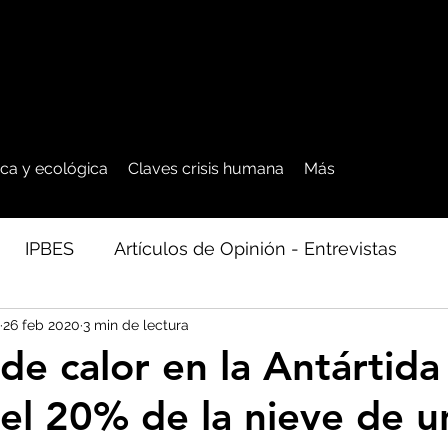
tica y ecológica
Claves crisis humana
Más
IPBES
Artículos de Opinión - Entrevistas
26 feb 2020
3 min de lectura
ficos
Seguridad Alimentaria-Agua-Dieta
Agro
de calor en la Antártida
 el 20% de la nieve de un
cales - Bosq
Artico - Antártida - Glaciares