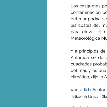
Los casquetes pol
contaminación po
del mar podría se
las costas del mu
para elevar el n
Meteorológica Mu
Y a principios de
Antártida se desp
cuadradas probab
del mar, y es una
climático, dijo la
#antartida
#calor
Artico - Antártida - Gl