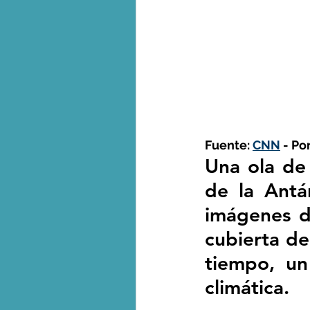
George Monbiot en espa
Fuente: 
CNN
 - Po
Una ola de 
de la Antá
imágenes d
cubierta de 
tiempo, un
climática. 