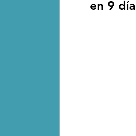
en 9 día
Biodiversidad - Animales
Calentamiento global - 
Combustibles fósiles
Crisis global-Colapso -C
Dieta
Ecoansiedad - 
Eventos extremos e imp