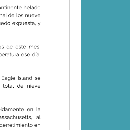
ntinente helado 
inal de los nueve 
quedó expuesta, y 
os de este mes, 
ratura ese día, 
agle Island se 
total de nieve 
idamente en la 
sachusetts, al 
derretimiento en 