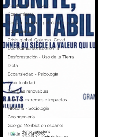
Combustibles fósiles
Consumismo
Contaminadores: petróleo, plástico
Coronavirus
Crisis global-Colapso -Covid
Decrecimiento/Economía
Desforestación - Uso de la Tierra
Dieta
Ecoansiedad - Psicología
Espiritualidad
Energías renovables
Eventos extremos e impactos
Filosofía - Sociología
Geoingeniería
George Monbiot en español
Huella de carbono