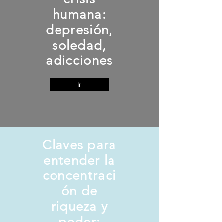
humana:
depresión,
soledad,
adicciones
Ir
Claves para
entender la
concentraci
ón de
riqueza y
poder: