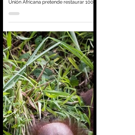
sobre las rocas: en
Níger, la Gran Muralla
Verde está dando
pequeños pasos
Fuente: Le Monde - 24 de noviembre de
2021 Este proyecto faraónico de la
Unión Africana pretende restaurar 100
millones de hectáreas de...