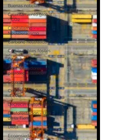
Buenas noticias
Calentamiento global
- CO2
Capitalismo -
Neoliberalismo
Carbono neutralidad
Combustibles fósiles
Consumismo
Contaminadores:
petróleo, plástico
Coronavirus
Crisis global-Colapso
-Covid
Decrecimiento/Economía
Desforestación - Uso
de la Tierra
Dieta
Ecoansiedad -