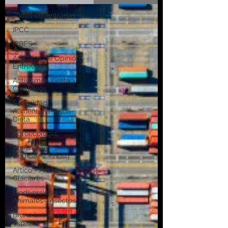
Todas las entradas
IPCC
IPBES
Artículos de Opinión -
Entrevistas
Activismo - Greta -
Científicos
Seguridad
Alimentaria-Agua-
Dieta
Agroecología
Amazonas - Selvas
tropicales - Bosq
Artico - Antártida -
Glaciares
Biodiversidad -
Animales- Insectos
Bruno Latour en
español