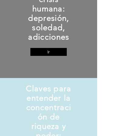
humana:
depresión,
soledad,
adicciones
Ir
Claves para
entender la
concentraci
ón de
riqueza y
poder: