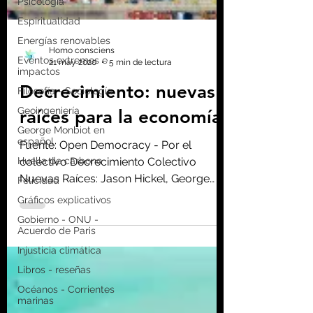
Psicología
Espiritualidad
Energías renovables
Eventos extremos e
impactos
Filosofía - Sociología
Homo consciens
21 may 2020
5 min de lectura
Geoingeniería
Decrecimiento: nuevas
George Monbiot en
español
raíces para la economía
Huella de carbono
Felicidad
Fuente: Open Democracy - Por el
Gráficos explicativos
colectivo Decrecimiento Colectivo
Gobierno - ONU -
Nuevas Raíces: Jason Hickel, George
Acuerdo de Paris
Monbiot, Carola Rackete, Giorgos...
Injusticia climática
Libros - reseñas
Océanos - Corrientes
marinas