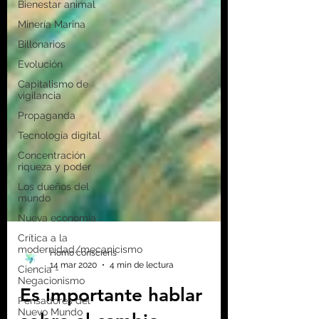
Bienestar animal
Minería Marina
Billonarios
Evolución
Capitalismo de
vigilancia
Propaganda
Tecnología digital
Concentración
riqueza y poder
Los dueños del
mundo
Nueva economía
Crítica a la
modernidad/mecanicismo
Ciencia -
Negacionismo
Pensadores del
Nuevo Mundo