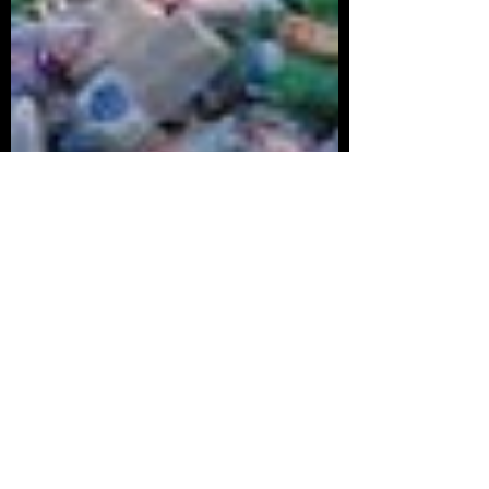
Homo consciens
10 sept 2019
6 min de lectura
¿Es justo culpar a Coca-