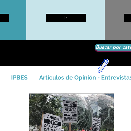
Ir
Buscar por cat
IPBES
Artículos de Opinión - Entrevista
tíficos
Seguridad Alimentaria-Agua-Dieta
icales - Bosq
Artico - Antártida - Glaciares