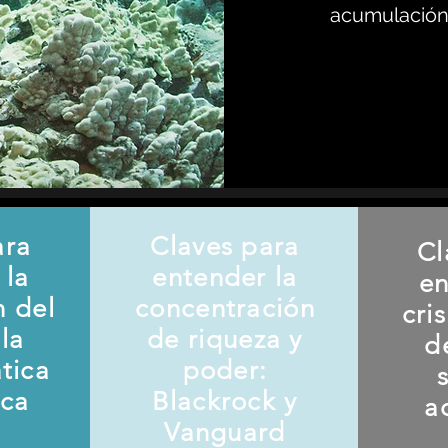
acumulación 
ara
Claves para
Cl
 la
entender la
en
n del
concentración
cri
la
de riqueza y
d
ática
poder:
ica
Blackrock y
a
Vanguard