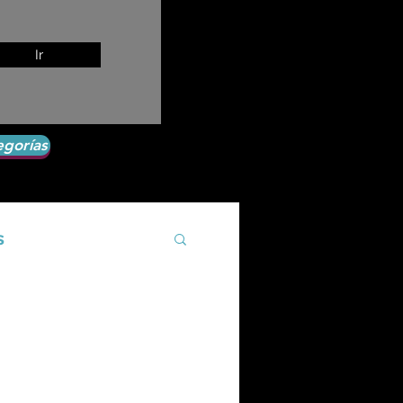
Ir
egorías
s
Agroecología