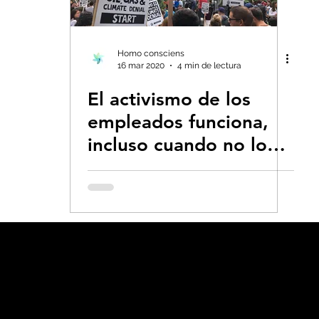
s- Insectos
Bruno Latour en español
Bu
Homo consciens
16 mar 2020
4 min de lectura
El activismo de los
 CO2
Capitalismo -Neoliberalismo
Carbo
empleados funciona,
incluso cuando no lo
Consumismo
Contaminadores: petróleo, 
hace...
global-Colapso -Covid
Decrecimiento/Econ
 la Tierra
Dieta
Ecoansiedad - Psicologí