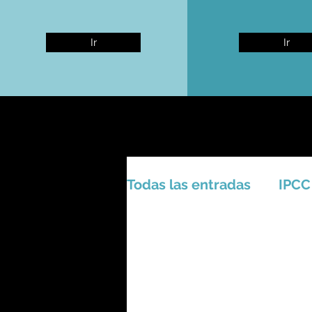
Ir
Ir
Todas las entradas
IPCC
Activismo - Greta - Cien
Amazonas - Selvas trop