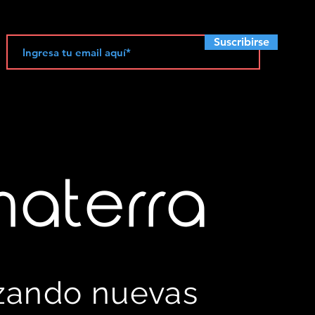
Suscribirse
materra
izando nuevas