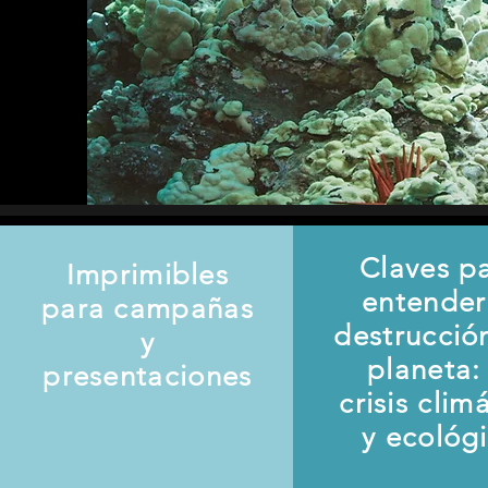
Claves p
Imprimibles
entender
para campañas
destrucció
y
planeta: 
presentaciones
crisis clim
y ecológ