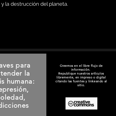
y la destrucción del planeta.
aves para
Creemos en el libre flujo de
información.
tender la
Republique nuestros artículos
libremente, en impreso o digital
sis humana:
citando las fuentes y linkeando al
sitio.
epresión,
soledad,
dicciones