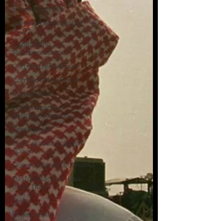
Buenas noticias
Calentamiento global
- CO2
Capitalismo -
Neoliberalismo
Carbono neutralidad
Combustibles fósiles
Consumismo
Contaminadores:
petróleo, plástico
Coronavirus
Crisis global-Colapso
-Covid
Decrecimiento/Economía
Desforestación - Uso
de la Tierra
Dieta
Ecoansiedad -