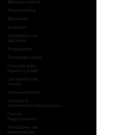
Bienestar animal
Minería Marina
Billonarios
Evolución
Capitalismo de
vigilancia
Propaganda
Tecnología digital
Concentración
riqueza y poder
Los dueños del
mundo
Nueva economía
Crítica a la
modernidad/mecanicismo
Ciencia -
Negacionismo
Pensadores del
Nuevo Mundo