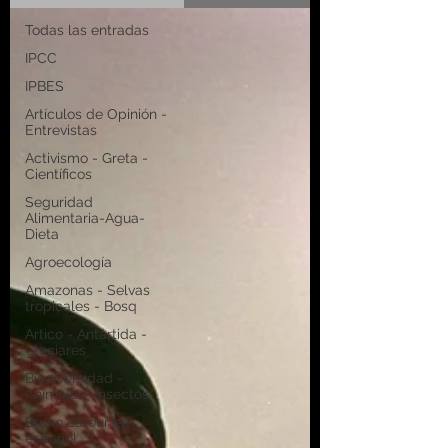
Todas las entradas
IPCC
IPBES
Artículos de Opinión -
Entrevistas
Activismo - Greta -
Científicos
Seguridad
Alimentaria-Agua-
Dieta
Agroecología
Amazonas - Selvas
tropicales - Bosq
Artico - Antártida -
Glaciares
Biodiversidad -
Animales- Insectos
Bruno Latour en
español