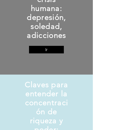
humana:
depresión,
soledad,
adicciones
Ir
Claves para
entender la
concentraci
ón de
riqueza y
poder: