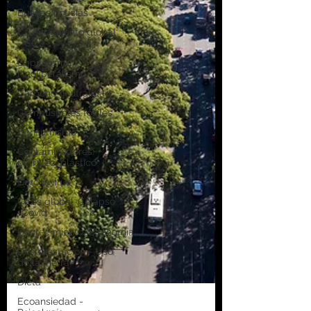
Buenas noticias
Calentamiento global
- CO2
Capitalismo -
Neoliberalismo
Carbono neutralidad
Combustibles fósiles
Consumismo
Contaminadores:
petróleo, plástico
Coronavirus
Crisis global-Colapso
-Covid
Decrecimiento/Economía
Desforestación - Uso
de la Tierra
Dieta
Ecoansiedad -