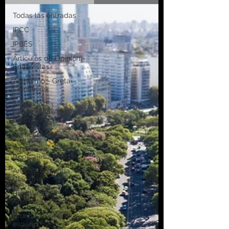
Todas las entradas
IPCC
IPBES
Artículos de Opinión -
Entrevistas
Activismo - Greta -
Científicos
Seguridad
Alimentaria-Agua-
Dieta
Agroecología
Amazonas - Selvas
tropicales - Bosq
Artico - Antártida -
Glaciares
Biodiversidad -
Animales- Insectos
Bruno Latour en
español