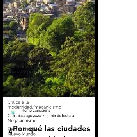
Bienestar animal
Minería Marina
Billonarios
Evolución
Capitalismo de
vigilancia
Propaganda
Tecnología digital
Concentración
riqueza y poder
Los dueños del
mundo
Nueva economía
Crítica a la
modernidad/mecanicismo
Ciencia -
Negacionismo
Pensadores del
Nuevo Mundo