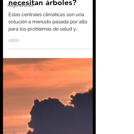
Homo consciens
Regeneración
21 ago 2020
5 min de lectura
¿Por qué las ciudades
necesitan árboles?
Estas centrales climáticas son una
solución a menudo pasada por alto
para los problemas de salud y
ambientales que trae una mayor
densidad.