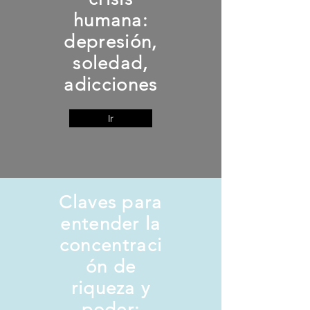
humana:
depresión,
soledad,
adicciones
Ir
Claves para
entender la
concentraci
ón de
riqueza y
poder: