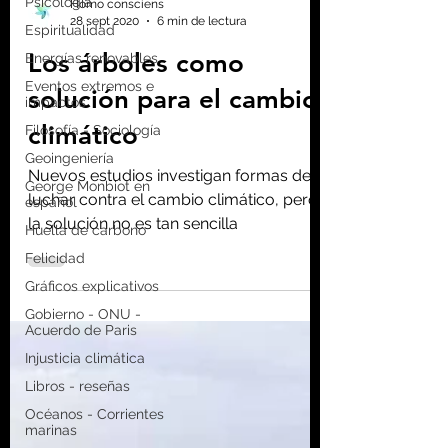
Psicología
Espiritualidad
Homo consciens
Energías renovables
28 sept 2020
6 min de lectura
Eventos extremos e
impactos
Los árboles como
Filosofía - Sociología
solución para el cambio
Geoingeniería
climático
George Monbiot en
español
Nuevos estudios investigan formas de
Huella de carbono
luchar contra el cambio climático, pero
Felicidad
la solución no es tan sencilla
Gráficos explicativos
Gobierno - ONU -
Acuerdo de Paris
Injusticia climática
Libros - reseñas
Océanos - Corrientes
marinas