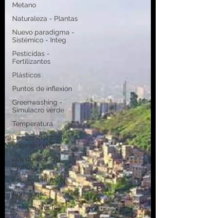
Metano
Naturaleza - Plantas
Nuevo paradigma -
Sistémico - Integ
Pesticidas -
Fertilizantes
Plásticos
Puntos de inflexión
Greenwashing -
Simulacro verde
Temperatura
Lo esencial para
entender el CC
Los dueños del
mundo
Ecología humana
Adicciones
Energía Nuclear