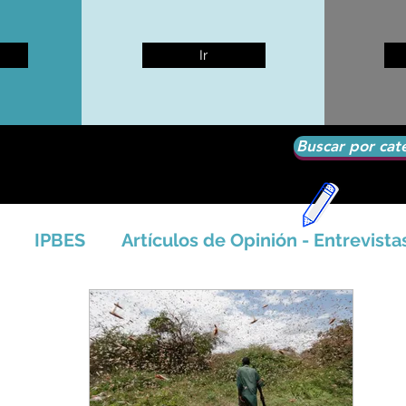
Ir
Buscar por cat
IPBES
Artículos de Opinión - Entrevista
tíficos
Seguridad Alimentaria-Agua-Dieta
icales - Bosq
Artico - Antártida - Glaciares