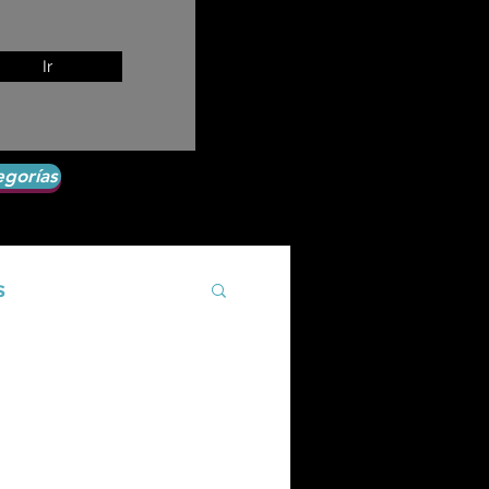
Ir
egorías
s
Agroecología