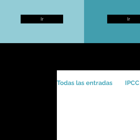
Ir
Ir
Todas las entradas
IPCC
Activismo - Greta - Cien
Amazonas - Selvas trop