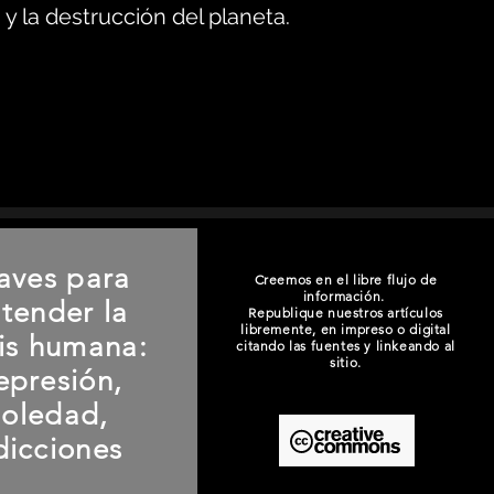
y la destrucción del planeta.
aves para
Creemos en el libre flujo de
información.
tender la
Republique nuestros artículos
libremente, en impreso o digital
sis humana:
citando las fuentes y linkeando al
sitio.
epresión,
soledad,
dicciones