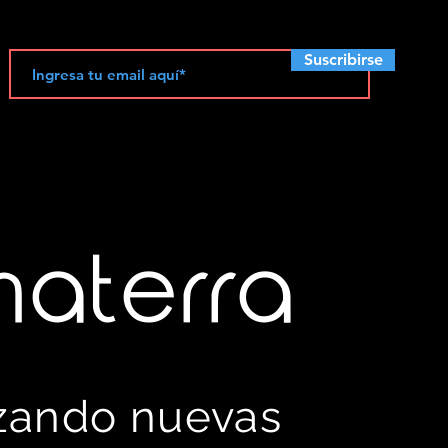
Suscribirse
materra
izando nuevas