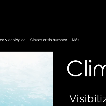
tica y ecológica
Claves crisis humana
Más
C
li
Visibil