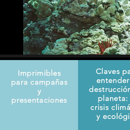
Claves p
Imprimibles
entender
para campañas
destrucció
y
planeta: 
presentaciones
crisis clim
y ecológ