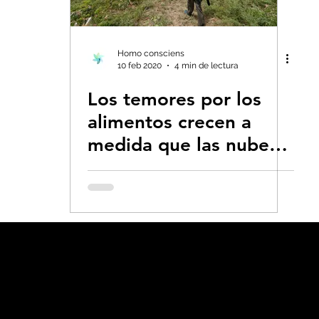
s- Insectos
Bruno Latour en español
Bu
Homo consciens
10 feb 2020
4 min de lectura
Los temores por los
 CO2
Capitalismo -Neoliberalismo
Carbo
alimentos crecen a
medida que las nubes
Consumismo
Contaminadores: petróleo, 
de langostas llegan a
Uganda y Tanzania
global-Colapso -Covid
Decrecimiento/Econ
 la Tierra
Dieta
Ecoansiedad - Psicologí