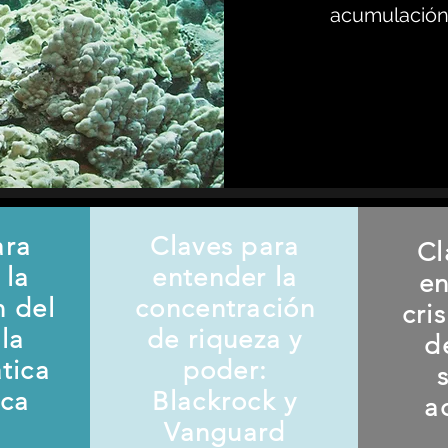
acumulación 
ara
Claves para
Cl
 la
entender la
en
n del
concentración
cri
la
de riqueza y
d
ática
poder:
ica
Blackrock y
a
Vanguard