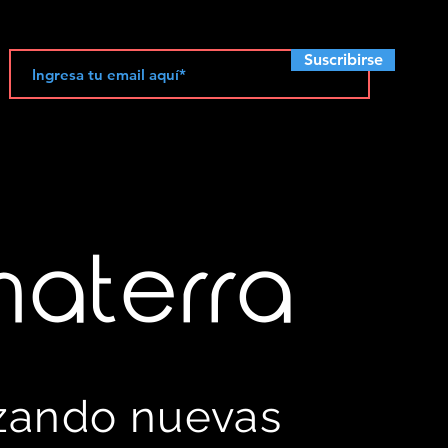
Suscribirse
materra
izando nuevas