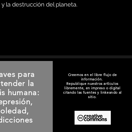
y la destrucción del planeta.
aves para
Creemos en el libre flujo de
información.
tender la
Republique nuestros artículos
libremente, en impreso o digital
sis humana:
citando las fuentes y linkeando al
sitio.
epresión,
soledad,
dicciones