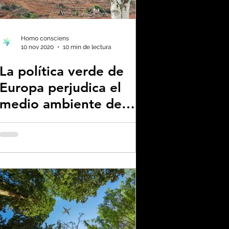
enas noticias
Homo consciens
10 nov 2020
10 min de lectura
La política verde de
no neutralidad
Europa perjudica el
medio ambiente de
plástico
otras naciones
omía
a