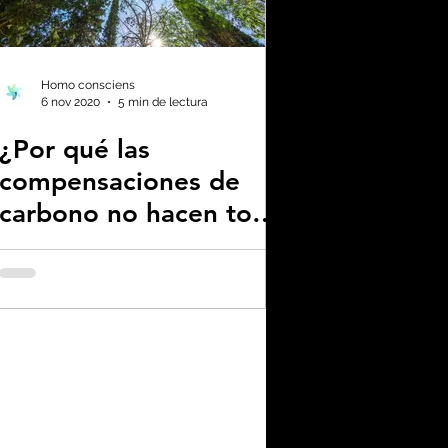
os
l
Homo consciens
6 nov 2020
5 min de lectura
¿Por qué las
compensaciones de
carbono no hacen todo
lo que prometen?