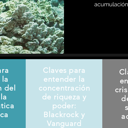
acumulación 
ara
Claves para
Cl
 la
entender la
en
n del
concentración
cri
la
de riqueza y
d
ática
poder:
ica
Blackrock y
a
Vanguard