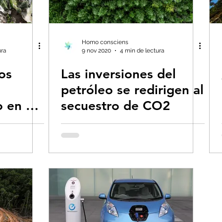
ías renovables
Eventos extremos e impact
Geoingeniería
George Monbiot en españo
Homo consciens
ura
9 nov 2020
4 min de lectura
os
Las inversiones del
petróleo se redirigen al
o en 20
secuestro de CO2