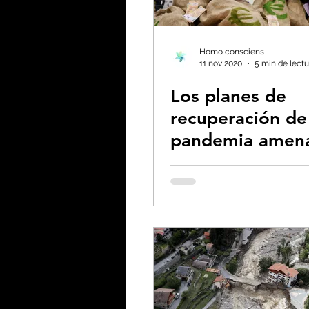
Biodiversidad - Animale
Homo consciens
11 nov 2020
5 min de lectu
Los planes de
Calentamiento global -
recuperación de
pandemia amen
Combustibles fósiles
las esperanzas d
clima mundial
Coronavirus
Crisis 
Desforestación - Uso de