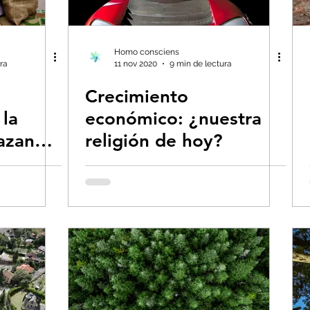
s- Insectos
Bruno Latour en español
Bu
Homo consciens
ra
11 nov 2020
9 min de lectura
Crecimiento
 CO2
Capitalismo -Neoliberalismo
Carbo
 la
económico: ¿nuestra
azan
religión de hoy?
Consumismo
Contaminadores: petróleo, 
el
global-Colapso -Covid
Decrecimiento/Econ
 la Tierra
Dieta
Ecoansiedad - Psicologí