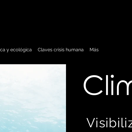
tica y ecológica
Claves crisis humana
Más
C
li
Visibil