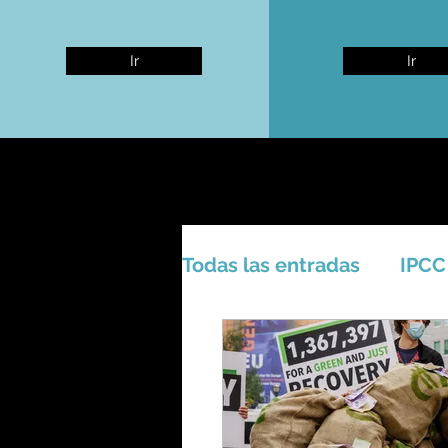
Ir
Ir
Todas las entradas
IPCC
Activismo - Greta - Cien
Amazonas - Selvas trop