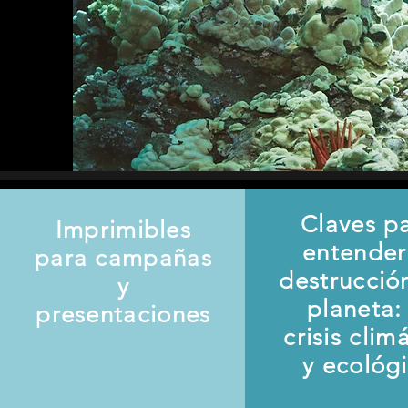
Claves p
Imprimibles
entender
para campañas
destrucció
y
planeta: 
presentaciones
crisis clim
y ecológ