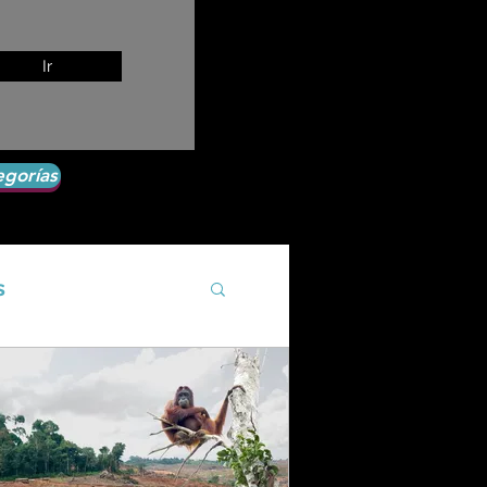
Ir
egorías
s
Agroecología