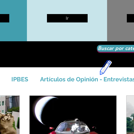
Ir
Buscar por cat
IPBES
Artículos de Opinión - Entrevista
tíficos
Seguridad Alimentaria-Agua-Dieta
icales - Bosq
Artico - Antártida - Glaciares