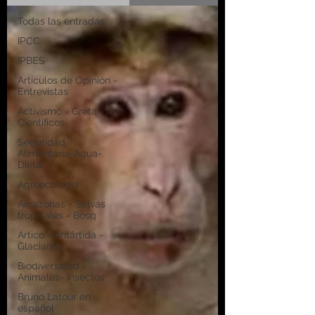
Todas las entradas
IPCC
IPBES
Artículos de Opinión -
Entrevistas
Activismo - Greta -
Científicos
Seguridad
Alimentaria-Agua-
Dieta
Agroecología
Amazonas - Selvas
tropicales - Bosq
Artico - Antártida -
Glaciares
Biodiversidad -
Animales- Insectos
Bruno Latour en
español