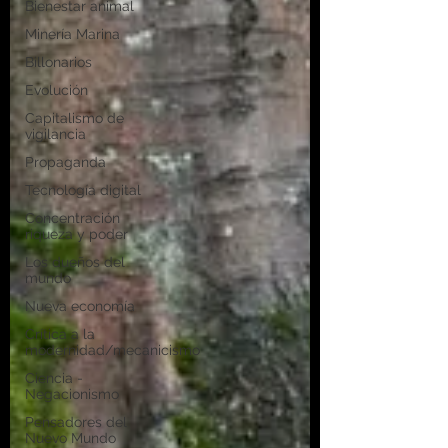
Bienestar animal
Minería Marina
Billonarios
Evolución
Capitalismo de
vigilancia
Propaganda
Tecnología digital
Concentración
riqueza y poder
Los dueños del
mundo
Nueva economía
Crítica a la
modernidad/mecanicismo
Ciencia -
Negacionismo
Pensadores del
Nuevo Mundo