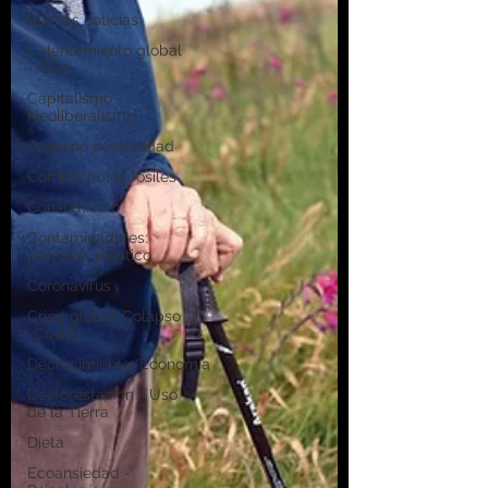
Buenas noticias
Calentamiento global
- CO2
Capitalismo -
Neoliberalismo
Carbono neutralidad
Combustibles fósiles
Consumismo
Contaminadores:
petróleo, plástico
Coronavirus
Crisis global-Colapso
-Covid
Decrecimiento/Economía
Desforestación - Uso
de la Tierra
Dieta
Ecoansiedad -