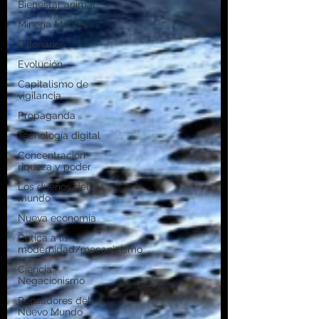
Bienestar animal
Minería Marina
Billonarios
Evolución
Capitalismo de
vigilancia
Propaganda
Tecnología digital
Concentración
riqueza y poder
Los dueños del
mundo
Nueva economía
Crítica a la
modernidad/mecanicismo
Ciencia -
Negacionismo
Pensadores del
Nuevo Mundo