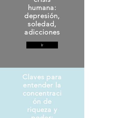
humana:
depresión,
soledad,
adicciones
Ir
Claves para
entender la
concentraci
ón de
riqueza y
poder: