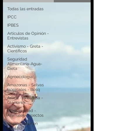
Todas las entradas
IPCC
IPBES
Artículos de Opinión -
Entrevistas
Activismo - Greta -
Científicos
Seguridad
Alimentaria-Agua-
Dieta
Agroecología
Amazonas - Selvas
tropicales - Bosq
Artico - Antártida -
Glaciares
Biodiversidad -
Animales- Insectos
Bruno Latour en
español