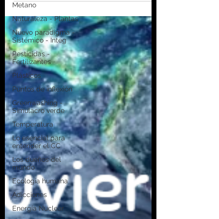
Metano
Naturaleza - Plantas
Nuevo paradigma -
Sistémico - Integ
Pesticidas -
Fertilizantes
Plásticos
Puntos de inflexión
Greenwashing -
Simulacro verde
Temperatura
Lo esencial para
entender el CC
Los dueños del
mundo
Ecología humana
Adicciones
Energía Nuclear