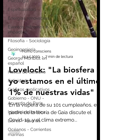
Psicología
Espiritualidad
Energías renovables
Eventos extremos e
impactos
Filosofía - Sociología
Geoingeniería
George Monbiot en
español
Homo consciens
Huella de carbono
19 jul 2020
7 min de lectura
Felicidad
Lovelock: "La biosfera y
Gráficos explicativos
yo estamos en el último
Gobierno - ONU -
Acuerdo de Paris
1% de nuestras vidas"
Injusticia climática
Libros - reseñas
En la víspera de su 101 cumpleaños, el
Océanos - Corrientes
padre de la teoría de Gaia discute el
marinas
Covid-19, y el clima extremo...