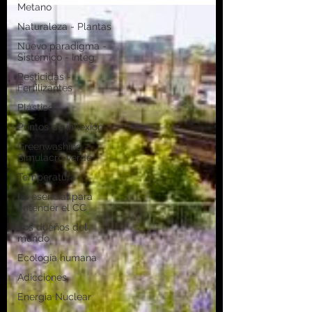
Metano
Naturaleza - Plantas
Nuevo paradigma -
Sistémico - Integ
Pesticidas -
Fertilizantes
Plásticos
Puntos de inflexión
Greenwashing -
Simulacro verde
Temperatura
Lo esencial para
entender el CC
Los dueños del
mundo
Ecología humana
Adicciones
Energía Nuclear