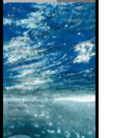
Todas las entradas
IPCC
IPBES
Artículos de Opinión -
Entrevistas
Activismo - Greta -
Científicos
Seguridad
Alimentaria-Agua-
Dieta
Agroecología
Amazonas - Selvas
tropicales - Bosq
Artico - Antártida -
Glaciares
Biodiversidad -
Animales- Insectos
Bruno Latour en
español