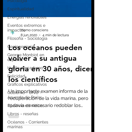
Psicología
Espiritualidad
Energías renovables
Eventos extremos e
impactos
Filosofía - Sociología
Homo consciens
Geoingeniería
8 jun 2020
4 min de lectura
George Monbiot en
español
Los océanos pueden
Huella de carbono
volver a su antigua
Felicidad
gloria en 30 años, dicen
Gráficos explicativos
Gobierno - ONU -
los científicos
Acuerdo de Paris
Injusticia climática
Un importante examen informa de la
recuperación de la vida marina, pero
Libros - reseñas
todavía es necesario redoblar los
Océanos - Corrientes
marinas
esfuerzos