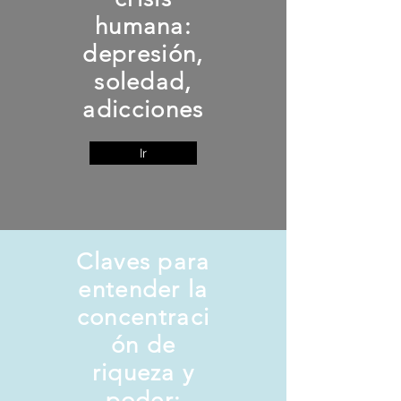
humana:
depresión,
soledad,
adicciones
Ir
Claves para
entender la
concentraci
ón de
riqueza y
poder: