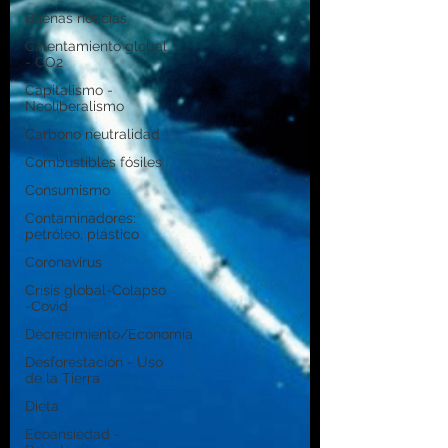
Buenas noticias
Calentamiento global
- CO2
Capitalismo -
Neoliberalismo
Carbono neutralidad
Combustibles fósiles
Consumismo
Contaminadores:
petróleo, plástico
Coronavirus
Crisis global-Colapso
-Covid
Decrecimiento/Economía
Desforestación - Uso
de la Tierra
Dieta
Ecoansiedad -