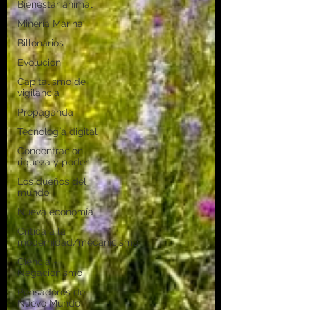
Bienestar animal
Minería Marina
Billonarios
Evolución
Capitalismo de
vigilancia
Propaganda
Tecnología digital
Concentración
riqueza y poder
Los dueños del
mundo
Nueva economía
Crítica a la
modernidad/mecanicismo
Ciencia -
Negacionismo
Pensadores del
Nuevo Mundo