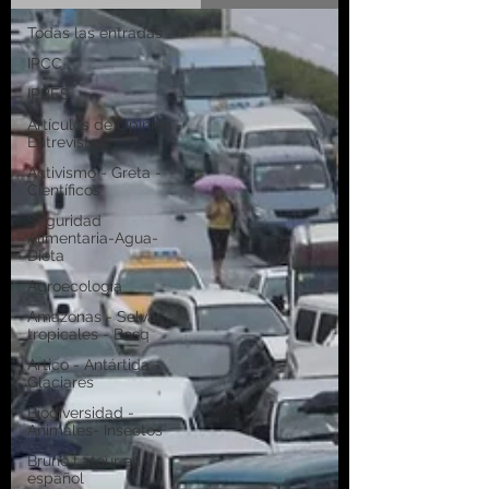
Todas las entradas
IPCC
IPBES
Artículos de Opinión -
Entrevistas
Activismo - Greta -
Científicos
Seguridad
Alimentaria-Agua-
Dieta
Agroecología
Amazonas - Selvas
tropicales - Bosq
Artico - Antártida -
Glaciares
Biodiversidad -
Animales- Insectos
Bruno Latour en
español