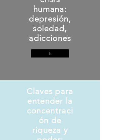
humana:
depresión,
soledad,
adicciones
Ir
Claves para
entender la
concentraci
ón de
riqueza y
poder: