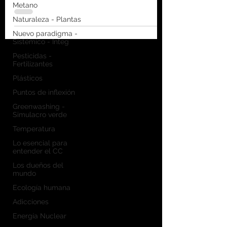
impredecible son ignorados por
Metano
algunos mercados financieros, según
Naturaleza - Plantas
una investigación
Nuevo paradigma -
Sistémico - Integ
Pesticidas -
Fertilizantes
Plásticos
Puntos de inflexión
Greenwashing -
Simulacro verde
Temperatura
Lo esencial para
entender el CC
Los dueños del
mundo
Ecología humana
Adicciones
Energía Nuclear