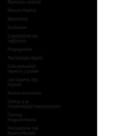
Bienestar animal
Minería Marina
Billonarios
Evolución
Capitalismo de
vigilancia
Propaganda
Tecnología digital
Concentración
riqueza y poder
Los dueños del
mundo
Nueva economía
Crítica a la
modernidad/mecanicismo
Ciencia -
Negacionismo
Pensadores del
Nuevo Mundo