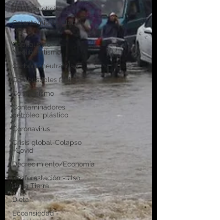
Buenas noticias
Calentamiento global
- CO2
Capitalismo -
Neoliberalismo
Carbono neutralidad
Combustibles fósiles
Consumismo
Contaminadores:
petróleo, plástico
Coronavirus
Crisis global-Colapso
-Covid
Decrecimiento/Economía
Desforestación - Uso
de la Tierra
Dieta
Ecoansiedad -