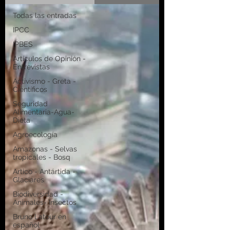
Todas las entradas
IPCC
IPBES
Artículos de Opinión -
Entrevistas
Activismo - Greta -
Científicos
Seguridad
Alimentaria-Agua-
Dieta
Agroecología
Amazonas - Selvas
tropicales - Bosq
Artico - Antártida -
Glaciares
Biodiversidad -
Animales- Insectos
Bruno Latour en
español