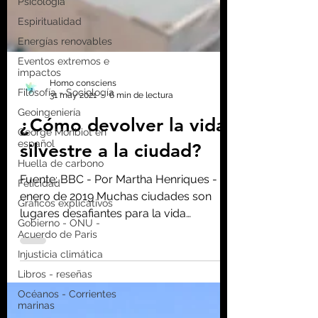
Psicología
Espiritualidad
Energías renovables
Eventos extremos e
impactos
Filosofía - Sociología
Geoingeniería
Homo consciens
31 may 2021
6 min de lectura
George Monbiot en
español
¿Cómo devolver la vida
Huella de carbono
silvestre a la ciudad?
Felicidad
Gráficos explicativos
Fuente: BBC - Por Martha Henriques -
Gobierno - ONU -
enero de 2019 Muchas ciudades son
Acuerdo de Paris
lugares desafiantes para la vida
Injusticia climática
silvestre, llenas de gente,...
Libros - reseñas
Océanos - Corrientes
marinas