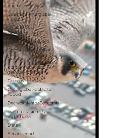
Buenas noticias
Calentamiento global
- CO2
Capitalismo -
Neoliberalismo
Carbono neutralidad
Combustibles fósiles
Consumismo
Contaminadores:
petróleo, plástico
Coronavirus
Crisis global-Colapso
-Covid
Decrecimiento/Economía
Desforestación - Uso
de la Tierra
Dieta
Ecoansiedad -