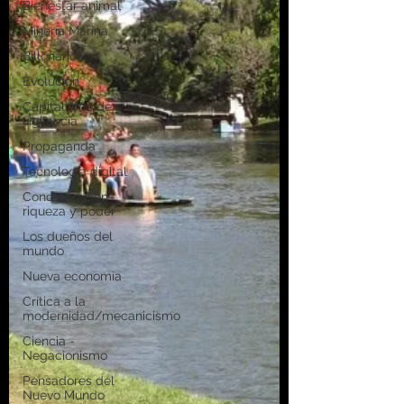
Bienestar animal
Minería Marina
Billonarios
Evolución
Capitalismo de
vigilancia
Propaganda
Tecnología digital
Concentración
riqueza y poder
Los dueños del
mundo
Nueva economía
Crítica a la
modernidad/mecanicismo
Ciencia -
Negacionismo
Pensadores del
Nuevo Mundo