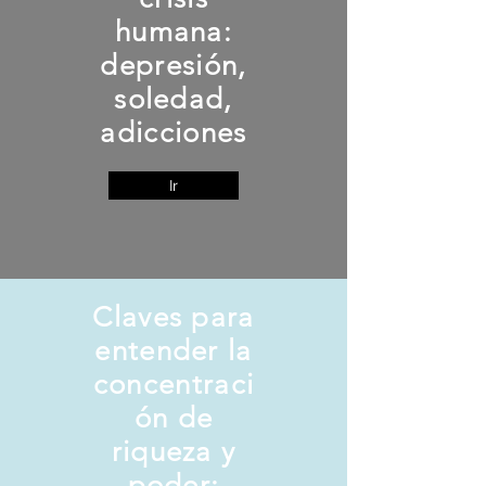
humana:
depresión,
soledad,
adicciones
Ir
Claves para
entender la
concentraci
ón de
riqueza y
poder: