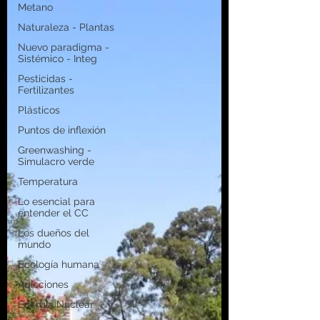
Metano
Naturaleza - Plantas
Nuevo paradigma -
Sistémico - Integ
Pesticidas -
Fertilizantes
Plásticos
Puntos de inflexión
Greenwashing -
Simulacro verde
Temperatura
Lo esencial para
entender el CC
Los dueños del
mundo
Ecología humana
Adicciones
Energía Nuclear