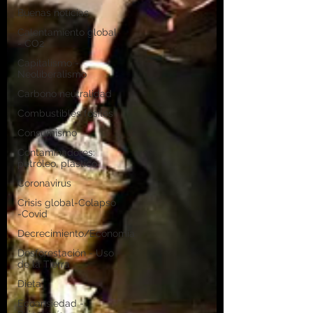
Buenas noticias
Calentamiento global
- CO2
Capitalismo -
Neoliberalismo
Carbono neutralidad
Combustibles fósiles
Consumismo
Contaminadores:
petróleo, plástico
Coronavirus
Crisis global-Colapso
-Covid
Decrecimiento/Economía
Desforestación - Uso
de la Tierra
Dieta
Ecoansiedad -