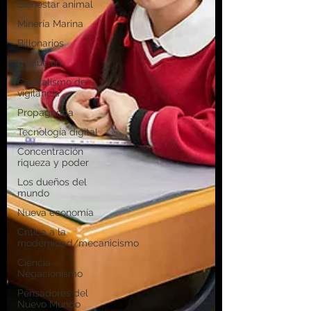
Bienestar animal
Minería Marina
Billonarios
Evolución
Capitalismo de
vigilancia
Propaganda
Tecnología digital
Concentración
riqueza y poder
Los dueños del
mundo
Nueva economía
Crítica a la
modernidad/mecanicismo
Ciencia -
Negacionismo
Pensadores del
Nuevo Mundo