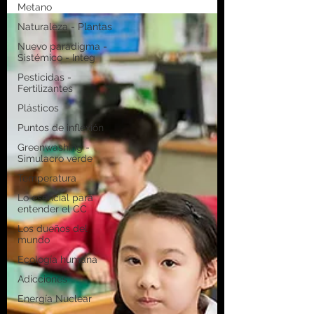
Metano
Naturaleza - Plantas
Nuevo paradigma -
Sistémico - Integ
Pesticidas -
Fertilizantes
Plásticos
Puntos de inflexión
Greenwashing -
Simulacro verde
Temperatura
Lo esencial para
entender el CC
Los dueños del
mundo
Ecología humana
Adicciones
Energía Nuclear