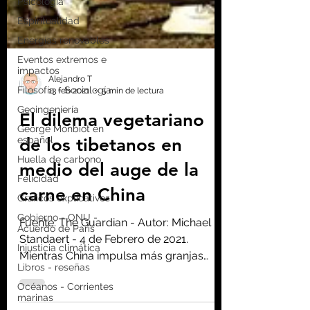
Psicología
Espiritualidad
Energías renovables
Eventos extremos e
impactos
Filosofía - Sociología
Geoingeniería
Alejandro T
13 feb 2021
5 min de lectura
George Monbiot en
español
El dilema vegetariano
Huella de carbono
de los tibetanos en
Felicidad
medio del auge de la
Gráficos explicativos
Gobierno - ONU -
carne en China
Acuerdo de Paris
Injusticia climática
Fuente: The Guardian - Autor: Michael
Libros - reseñas
Standaert - 4 de Febrero de 2021.
Mientras China impulsa más granjas
Océanos - Corrientes
marinas
industrializadas, los monjes...