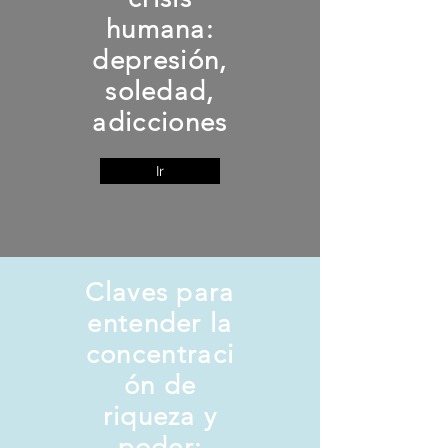
humana:
depresión,
soledad,
adicciones
Ir
Claves para
entender la
concentraci
ón de
riqueza y
poder: