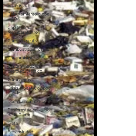
Buenas noticias
Calentamiento global
- CO2
Capitalismo -
Neoliberalismo
Carbono neutralidad
Combustibles fósiles
Consumismo
Contaminadores:
petróleo, plástico
Coronavirus
Crisis global-Colapso
-Covid
Decrecimiento/Economía
Desforestación - Uso
de la Tierra
Dieta
Ecoansiedad -