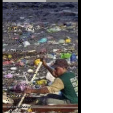
Todas las entradas
IPCC
IPBES
Artículos de Opinión -
Entrevistas
Activismo - Greta -
Científicos
Seguridad
Alimentaria-Agua-
Dieta
Agroecología
Amazonas - Selvas
tropicales - Bosq
Artico - Antártida -
Glaciares
Biodiversidad -
Animales- Insectos
Bruno Latour en
español