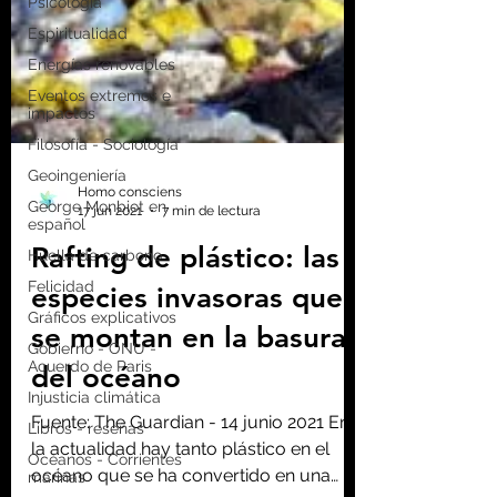
Psicología
Espiritualidad
Energías renovables
Eventos extremos e
impactos
Filosofía - Sociología
Geoingeniería
George Monbiot en
español
Huella de carbono
Felicidad
Gráficos explicativos
Homo consciens
Gobierno - ONU -
17 jun 2021
7 min de lectura
Acuerdo de Paris
Rafting de plástico: las
Injusticia climática
Libros - reseñas
especies invasoras que
Océanos - Corrientes
se montan en la basura
marinas