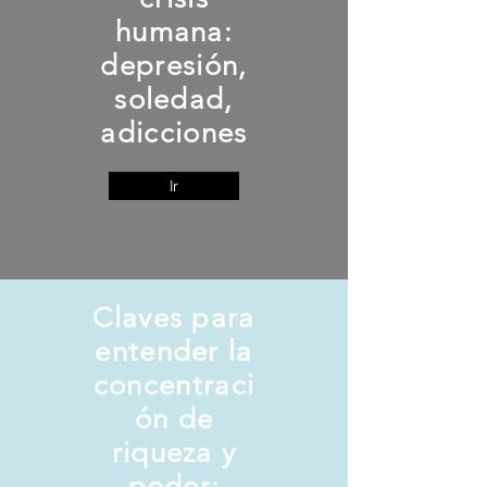
humana:
depresión,
soledad,
adicciones
Ir
Claves para
entender la
concentraci
ón de
riqueza y
poder: