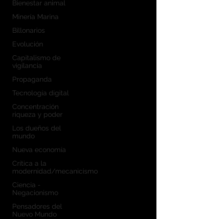
Bienestar animal
Minería Marina
Billonarios
Evolución
Capitalismo de
vigilancia
Propaganda
Tecnología digital
Concentración
riqueza y poder
Los dueños del
mundo
Nueva economía
Crítica a la
modernidad/mecanicismo
Ciencia -
Negacionismo
Pensadores del
Nuevo Mundo