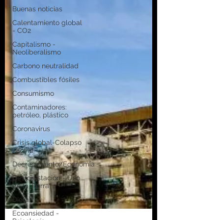
Buenas noticias
Calentamiento global
- CO2
Capitalismo -
Neoliberalismo
Carbono neutralidad
Combustibles fósiles
Consumismo
Contaminadores:
petróleo, plástico
Coronavirus
Crisis global-Colapso
-Covid
Decrecimiento/Economía
Desforestación - Uso
de la Tierra
Dieta
Ecoansiedad -