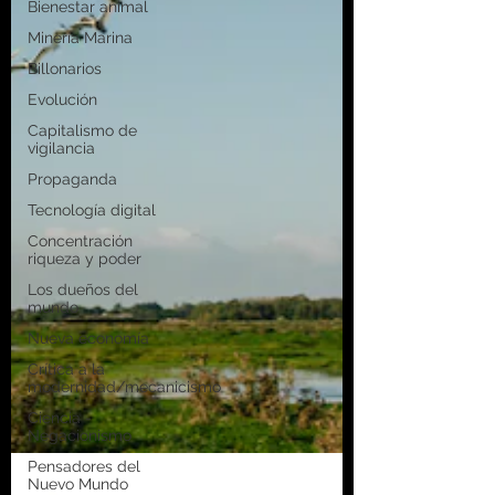
Bienestar animal
Minería Marina
Billonarios
Evolución
Capitalismo de
vigilancia
Propaganda
Tecnología digital
Concentración
riqueza y poder
Los dueños del
mundo
Nueva economía
Crítica a la
modernidad/mecanicismo
Ciencia -
Negacionismo
Pensadores del
Nuevo Mundo