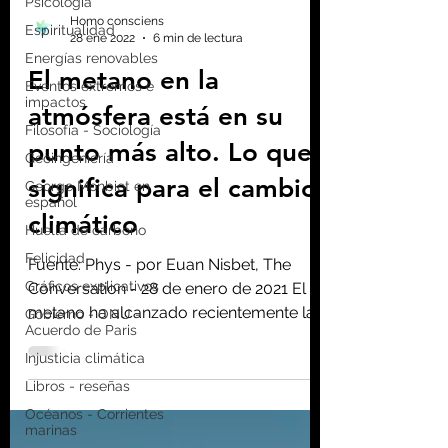
Psicología
Espiritualidad
Energías renovables
Homo consciens
Eventos extremos e
28 ene 2022
6 min de lectura
impactos
El metano en la
Filosofía - Sociología
Geoingeniería
atmósfera está en su
George Monbiot en
punto más alto. Lo que
español
Huella de carbono
significa para el cambio
Felicidad
climático
Gráficos explicativos
Gobierno - ONU -
Fuente: Phys - por Euan Nisbet, The
Acuerdo de Paris
Conversation - 28 de enero de 2021 El
Injusticia climática
metano ha alcanzado recientemente las
Libros - reseñas
1.900 partes por billón...
Océanos - Corrientes
marinas