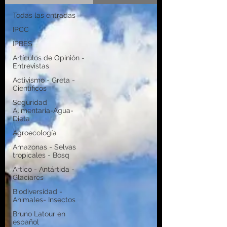
Todas las entradas
IPCC
IPBES
Artículos de Opinión -
Entrevistas
Activismo - Greta -
Científicos
Seguridad
Alimentaria-Agua-
Dieta
Agroecología
Amazonas - Selvas
tropicales - Bosq
Artico - Antártida -
Glaciares
Biodiversidad -
Animales- Insectos
Bruno Latour en
español