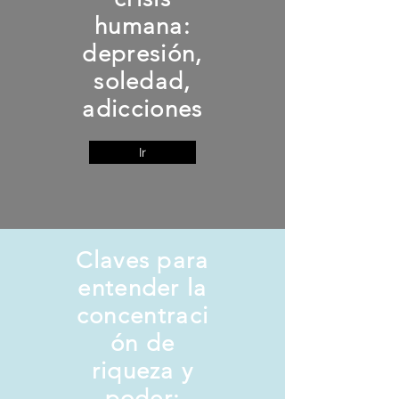
humana:
depresión,
soledad,
adicciones
Ir
Claves para
entender la
concentraci
ón de
riqueza y
poder: