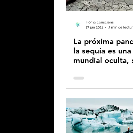
Biodiversidad - Animale
Homo consciens
17 jun 2021
3 min de lectu
La próxima pan
Calentamiento global -
la sequía es una 
mundial oculta,
Combustibles fósiles
la ONU
Coronavirus
Crisis 
Desforestación - Uso de