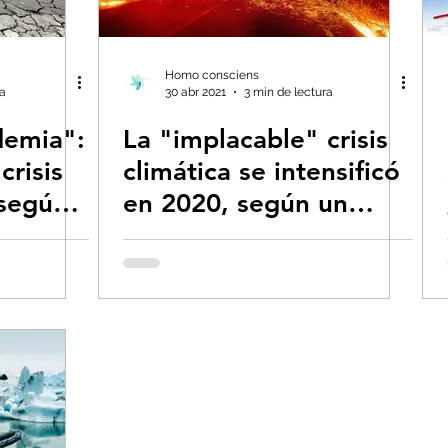
s- Insectos
Bruno Latour en español
Bu
Homo consciens
ra
30 abr 2021
3 min de lectura
demia":
La "implacable" crisis
 CO2
Capitalismo -Neoliberalismo
Carbo
crisis
climática se intensificó
 según
en 2020, según un
Consumismo
Contaminadores: petróleo, 
informe de la ONU
global-Colapso -Covid
Decrecimiento/Econ
 la Tierra
Dieta
Ecoansiedad - Psicologí