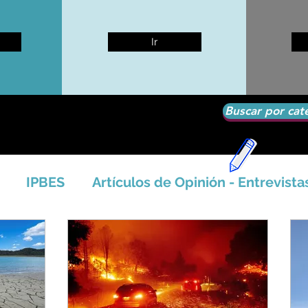
Ir
Buscar por cat
IPBES
Artículos de Opinión - Entrevista
tíficos
Seguridad Alimentaria-Agua-Dieta
icales - Bosq
Artico - Antártida - Glaciares