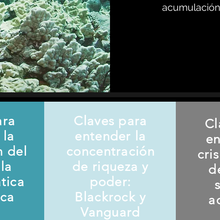
acumulación 
ara
Claves para
Cl
 la
entender la
en
n del
concentración
cri
la
de riqueza y
d
ática
poder:
ica
Blackrock y
a
Vanguard