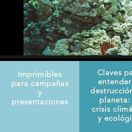
Claves p
Imprimibles
entender
para campañas
destrucció
y
planeta: 
presentaciones
crisis clim
y ecológ