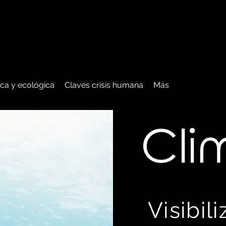
tica y ecológica
Claves crisis humana
Más
C
li
Visibil