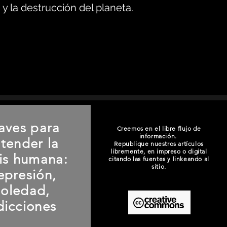
y la destrucción del planeta.
aves para
Creemos en el libre flujo de
información.
tender la
Republique nuestros artículos
libremente, en impreso o digital
sis humana:
citando las fuentes y linkeando al
sitio.
epresión,
soledad,
dicciones