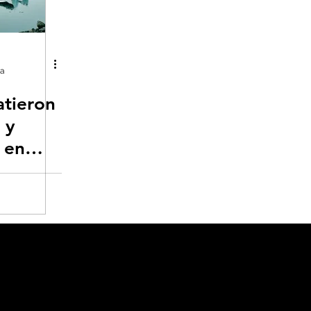
ías renovables
Eventos extremos e impact
Geoingeniería
George Monbiot en españo
ra
atieron
 y
 en
e 3ºC