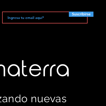
Suscribirse
materra
izando nuevas