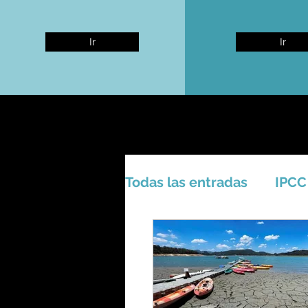
Ir
Ir
Todas las entradas
IPCC
Activismo - Greta - Cien
Amazonas - Selvas trop