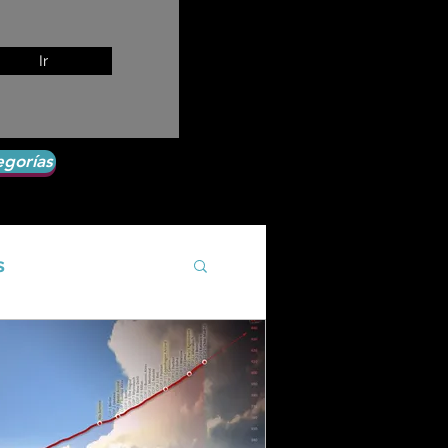
Ir
egorías
s
Agroecología