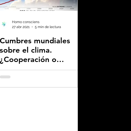
enas noticias
Homo consciens
27 abr 2021
5 min de lectura
Cumbres mundiales
no neutralidad
sobre el clima.
¿Cooperación o
plástico
evasión?
omía
a