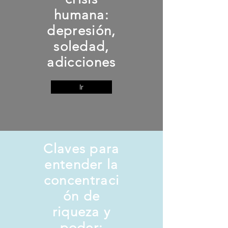
humana:
depresión,
soledad,
adicciones
Ir
Claves para
entender la
concentraci
ón de
riqueza y
poder: