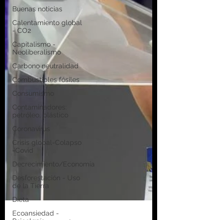
Buenas noticias
Calentamiento global
- CO2
Capitalismo -
Neoliberalismo
Carbono neutralidad
Combustibles fósiles
Consumismo
Contaminadores:
petróleo, plástico
Coronavirus
Crisis global-Colapso
-Covid
Decrecimiento/Economía
Desforestación - Uso
de la Tierra
Dieta
Ecoansiedad -