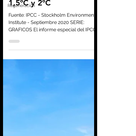
Regeneración
carbono disponibles
para no sobrepasar
1,5ºC y 2ºC
Fuente: IPCC - Stockholm Environment
Institute - Septiembre 2020 SERIE:
GRAFICOS El informe especial del IPCC
sobre los impactos del...