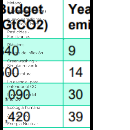
Metano
Naturaleza - Plantas
Nuevo paradigma -
Sistémico - Integ
Pesticidas -
Fertilizantes
Plásticos
Puntos de inflexión
Greenwashing -
Simulacro verde
Temperatura
Lo esencial para
entender el CC
Los dueños del
mundo
Ecología humana
Adicciones
Energía Nuclear