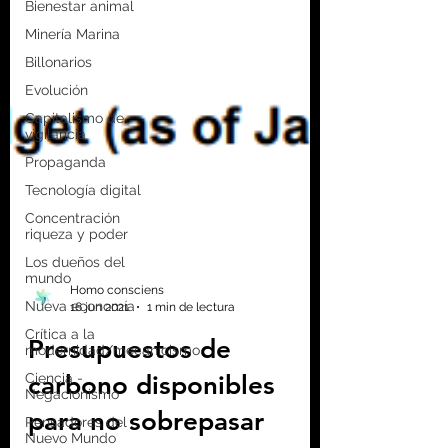
Bienestar animal
Minería Marina
Billonarios
Evolución
Capitalismo de
vigilancia
Propaganda
Tecnología digital
Concentración
riqueza y poder
Los dueños del
mundo
Nueva economía
Crítica a la
modernidad/mecanicismo
Ciencia -
Homo consciens
Negacionismo
16 jun 2021
1 min de lectura
Pensadores del
Presupuestos de
Nuevo Mundo