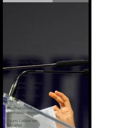
Todas las entradas
IPCC
IPBES
Artículos de Opinión -
Entrevistas
Activismo - Greta -
Científicos
Seguridad
Alimentaria-Agua-
Dieta
Agroecología
Amazonas - Selvas
tropicales - Bosq
Artico - Antártida -
Glaciares
Biodiversidad -
Animales- Insectos
Bruno Latour en
español