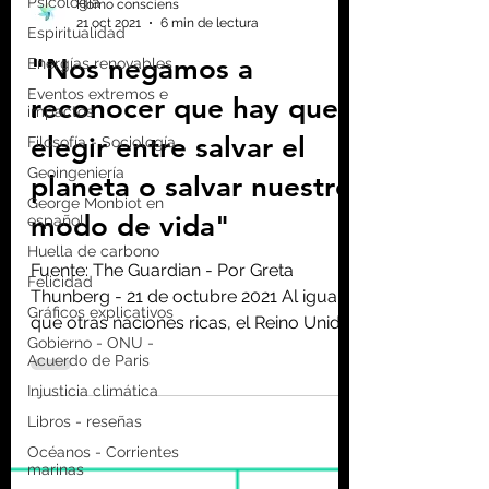
Psicología
Espiritualidad
Homo consciens
Energías renovables
21 oct 2021
6 min de lectura
Eventos extremos e
"Nos negamos a
impactos
Filosofía - Sociología
reconocer que hay que
Geoingeniería
elegir entre salvar el
George Monbiot en
español
planeta o salvar nuestro
Huella de carbono
modo de vida"
Felicidad
Gráficos explicativos
Fuente: The Guardian - Por Greta
Gobierno - ONU -
Thunberg - 21 de octubre 2021 Al igual
Acuerdo de Paris
que otras naciones ricas, el Reino Unido
Injusticia climática
es más de palabra que de...
Libros - reseñas
Océanos - Corrientes
marinas