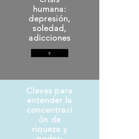
humana:
depresión,
soledad,
adicciones
Ir
Claves para
entender la
concentraci
ón de
riqueza y
poder: