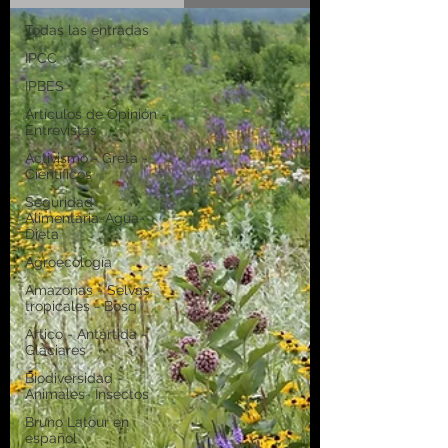
Todas las entradas
IPCC
IPBES
Artículos de Opinión -
Entrevistas
Activismo - Greta -
Científicos
Seguridad
Alimentaria-Agua-
Dieta
Agroecología
Amazonas - Selvas
tropicales - Bosq
Artico - Antártida -
Glaciares
Biodiversidad -
Animales- Insectos
Bruno Latour en
español