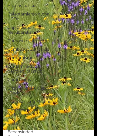
Buenas noticias
Calentamiento global
- CO2
Capitalismo -
Neoliberalismo
Carbono neutralidad
Combustibles fósiles
Consumismo
Contaminadores:
petróleo, plástico
Coronavirus
Crisis global-Colapso
-Covid
Decrecimiento/Economía
Desforestación - Uso
de la Tierra
Dieta
Ecoansiedad -