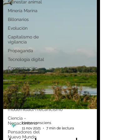
Bienestar animal
Minería Marina
Billonarios
Evolución
Capitalismo de
vigilancia
Propaganda
Tecnología digital
Concentración
riqueza y poder
Los dueños del
mundo
Nueva economía
Crítica a la
modernidad/mecanicismo
Ciencia -
Negacionismo
Pensadores del
Nuevo Mundo