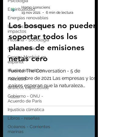
Psicología
Espiritualidad
Energías renovables
Homo consciens
19 nov 2021
6 min de lectura
Eventos extremos e
impactos
Los bosques no pueden
Filosofía - Sociología
soportar todos los
Geoingeniería
George Monbiot en
planes de emisiones
español
netas cero
Huella de carbono
Felicidad
Fuente: The Conversation - 5 de
Gráficos explicativos
noviembre de 2021 Las empresas y los
Gobierno - ONU -
países esperan que la naturaleza
Acuerdo de Paris
compense demasiado carbono
Injusticia climática
Autores...
Libros - reseñas
Océanos - Corrientes
marinas