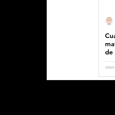
Biodiversidad - Animale
Cua
Calentamiento global -
ma
de
Combustibles fósiles
Coronavirus
Crisis 
Desforestación - Uso de