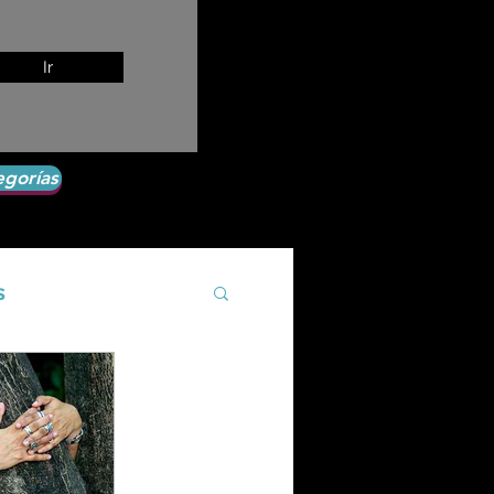
Ir
egorías
s
Agroecología