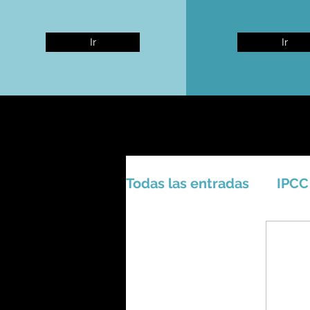
Ir
Ir
Todas las entradas
IPCC
Activismo - Greta - Cien
Amazonas - Selvas trop