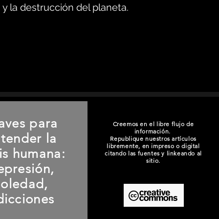
y la destrucción del planeta.
aves para
Creemos en el libre flujo de
información.
tender la
Republique nuestros artículos
libremente, en impreso o digital
sis humana:
citando las fuentes y linkeando al
sitio.
epresión,
soledad,
dicciones