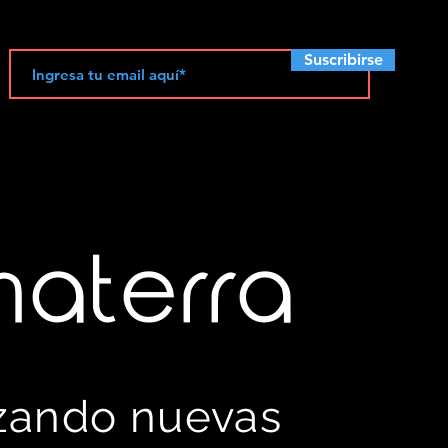
Suscribirse
materra
izando nuevas