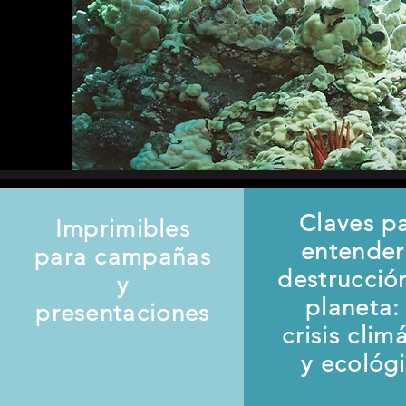
Claves p
Imprimibles
entender
para campañas
destrucció
y
planeta: 
presentaciones
crisis clim
y ecológ