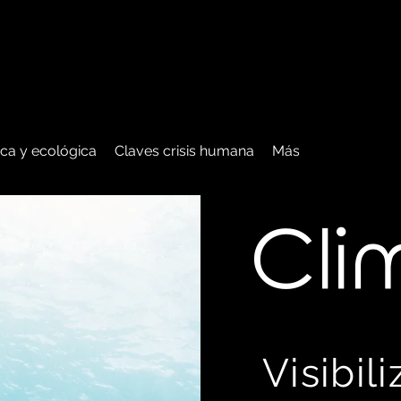
tica y ecológica
Claves crisis humana
Más
C
li
Visibil