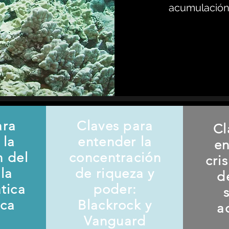
acumulación 
ara
Claves para
Cl
 la
entender la
en
n del
concentración
cri
la
de riqueza y
d
ática
poder:
ica
Blackrock y
a
Vanguard