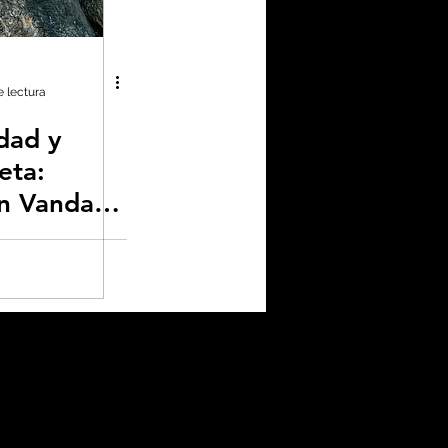
enas noticias
e lectura
dad y
no neutralidad
eta:
on Vandana
plástico
omía
a