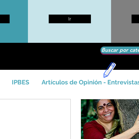
Ir
Buscar por cat
IPBES
Artículos de Opinión - Entrevista
tíficos
Seguridad Alimentaria-Agua-Dieta
icales - Bosq
Artico - Antártida - Glaciares