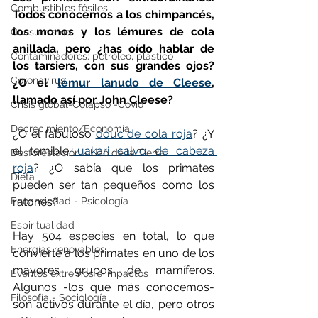
Combustibles fósiles
Todos conocemos a los chimpancés, 
los monos y los lémures de cola 
Consumismo
anillada, pero ¿has oído hablar de 
Contaminadores: petróleo, plástico
los tarsiers, con sus grandes ojos? 
Coronavirus
¿O el 
lémur lanudo de Cleese
, 
llamado así por John Cleese?
Crisis global-Colapso -Covid
Decrecimiento/Economía
¿O el fabuloso 
douc de cola roja
? ¿Y 
el temible
 uakari calvo de cabeza 
Desforestación - Uso de la Tierra
roja
? ¿O sabía que los primates 
Dieta
pueden ser tan pequeños como los 
Ecoansiedad - Psicología
ratones?
Espiritualidad
Hay 504 especies en total, lo que 
Energías renovables
convierte a los primates en uno de los 
mayores grupos de mamíferos. 
Eventos extremos e impactos
Algunos -los que más conocemos- 
Filosofía - Sociología
son activos durante el día, pero otros 