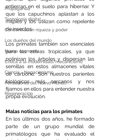
entierran en el suelo para hibernar. Y 
Propaganda
que los capuchinos aplastan a los 
Tecnología digital
milpiés y los utilizan como repelente 
de insectos.
Concentración riqueza y poder
Los dueños del mundo
Los primates también son esenciales 
Nueva economía
para las selvas tropicales, ya que 
polinizan los árboles y dispersan las 
Crítica a la modernidad/mecanicismo
semillas en estos almacenes vitales 
Ciencia - Negacionismo
de carbono. Son nuestros parientes 
biológicos más cercanos y nos 
Pensadores del Nuevo Mundo
fijamos en ellos para entender nuestra 
Regeneración
propia evolución.
Malas noticias para los primates
En los últimos dos años, he formado 
parte de un grupo mundial de 
primatólogos que ha evaluado el 