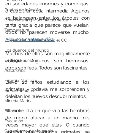
en sociedades enormes y complejas, 
Puntos de inflexión
o cualquier cosa intermedia. Algunos 
se balancean entre los árboles con 
Greenwashing - Simulacro verde
tanta gracia que parece que vuelan, 
Temperatura
otros no parecen moverse mucho. 
Algunos cantan a dúo.
Lo esencial para entender el CC
Los dueños del mundo
Muchos de ellos son magníficamente 
Ecología humana
coloridos. Algunos son hermosos, 
otros son feos. Todos son fascinantes.
Adicciones
Energía Nuclear
Llevo 20 años estudiando a los 
primates y todavía me sorprenden y 
Bienestar animal
deleitan los nuevos descubrimientos.
Minería Marina
Como el día en que vi a las hembras 
Billonarios
de mono atacar a un macho tres 
Evolución
veces mayor que ellas. O cuando 
Capitalismo de vigilancia
aprendí que algunos primates se 