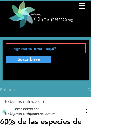
Suscribirse
Entrada
Todas las entradas
Homo consciens
Todas las entradas
9 mar 2021
5 min de lectura
60% de las especies de
IPCC