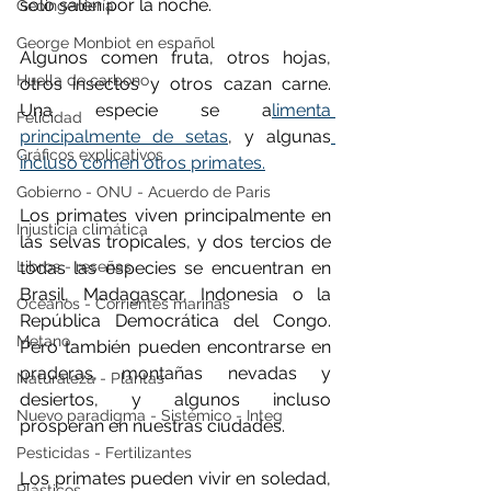
sólo salen por la noche.
Geoingeniería
George Monbiot en español
Algunos comen fruta, otros hojas, 
Huella de carbono
otros insectos y otros cazan carne. 
Una especie se a
limenta 
Felicidad
principalmente de setas
, y algunas
Gráficos explicativos
incluso comen otros primates.
Gobierno - ONU - Acuerdo de Paris
Los primates viven principalmente en 
Injusticia climática
las selvas tropicales, y dos tercios de 
Libros - reseñas
todas las especies se encuentran en 
Brasil, Madagascar, Indonesia o la 
Océanos - Corrientes marinas
República Democrática del Congo. 
Metano
Pero también pueden encontrarse en 
praderas, montañas nevadas y 
Naturaleza - Plantas
desiertos, y algunos incluso 
Nuevo paradigma - Sistémico - Integ
prosperan en nuestras ciudades.
Pesticidas - Fertilizantes
Los primates pueden vivir en soledad, 
Plásticos