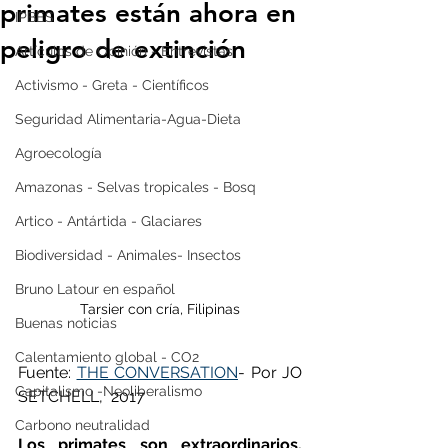
primates están ahora en
IPBES
peligro de extinción
Artículos de Opinión - Entrevistas
Activismo - Greta - Científicos
Seguridad Alimentaria-Agua-Dieta
Agroecología
Amazonas - Selvas tropicales - Bosq
Artico - Antártida - Glaciares
Biodiversidad - Animales- Insectos
Bruno Latour en español
Tarsier con cría, Filipinas
Buenas noticias
Calentamiento global - CO2
Fuente: 
THE CONVERSATION
- Por JO 
Capitalismo -Neoliberalismo
SETCHELL,  2017
Carbono neutralidad
Los primates son extraordinarios. 