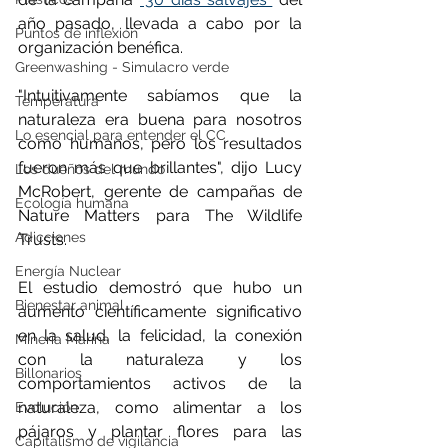
año pasado, llevada a cabo por la 
Puntos de inflexión
organización benéfica.
Greenwashing - Simulacro verde
"Intuitivamente sabíamos que la 
Temperatura
naturaleza era buena para nosotros 
Lo esencial para entender el CC
como humanos, pero los resultados 
fueron más que brillantes", dijo Lucy 
Los dueños del mundo
McRobert, gerente de campañas de 
Ecología humana
Nature Matters para The Wildlife 
Adicciones
Trusts.
Energía Nuclear
El estudio demostró que hubo un 
Bienestar animal
aumento científicamente significativo 
en la salud, la felicidad, la conexión 
Minería Marina
con la naturaleza y los 
Billonarios
comportamientos activos de la 
naturaleza, como alimentar a los 
Evolución
pájaros y plantar flores para las 
Capitalismo de vigilancia