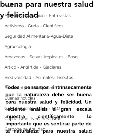
buena para nuestra salud
IPBES
y felicidad
Artículos de Opinión - Entrevistas
Activismo - Greta - Científicos
Seguridad Alimentaria-Agua-Dieta
Agroecología
Amazonas - Selvas tropicales - Bosq
Artico - Antártida - Glaciares
Biodiversidad - Animales- Insectos
Todos pensamos intrínsecamente 
Bruno Latour en español
que la naturaleza debe ser buena 
Buenas noticias
para nuestra salud y felicidad. Un 
Calentamiento global - CO2
reciente análisis a gran escala 
muestra científicamente lo 
Capitalismo -Neoliberalismo
importante que es sentirse parte de 
Carbono neutralidad
la naturaleza para nuestra salud 