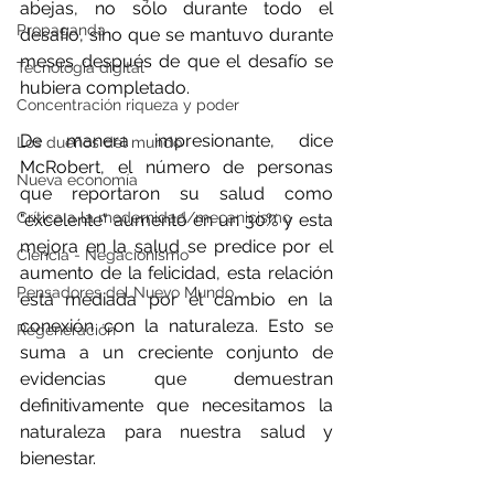
abejas, no sólo durante todo el 
Propaganda
desafío, sino que se mantuvo durante 
meses después de que el desafío se 
Tecnología digital
hubiera completado.
Concentración riqueza y poder
De manera impresionante, dice 
Los dueños del mundo
McRobert, el número de personas 
Nueva economía
que reportaron su salud como 
Crítica a la modernidad/mecanicismo
"excelente" aumentó en un 30% y esta 
mejora en la salud se predice por el 
Ciencia - Negacionismo
aumento de la felicidad, esta relación 
Pensadores del Nuevo Mundo
está mediada por el cambio en la 
conexión con la naturaleza. Esto se 
Regeneración
suma a un creciente conjunto de 
evidencias que demuestran 
definitivamente que necesitamos la 
naturaleza para nuestra salud y 
bienestar.