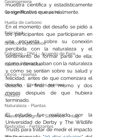
Geoingeniería
muestra científica y estadísticamente 
lo significativo que es realmente.
George Monbiot en español
Huella de carbono
En el momento del desafío se pidió a 
Felicidad
los participantes que participaran en 
una encuesta sobre su conexión 
Gráficos explicativos
percibida con la naturaleza y el 
Gobierno - ONU - Acuerdo de Paris
sentimiento de formar parte de ella; 
cómo interactuaban con la naturaleza 
Injusticia climática
y cómo se sentían sobre su salud y 
Libros - reseñas
felicidad, antes de que comenzara el 
Océanos - Corrientes marinas
desafío, al final del mismo y dos 
meses después de que hubiera 
Metano
terminado.
Naturaleza - Plantas
El estudio fue realizado por la 
Nuevo paradigma - Sistémico - Integ
Universidad de Derby y The Wildlife 
Pesticidas - Fertilizantes
Trusts para tratar de medir el impacto 
de la campaña 
"30 días salvajes"
 del 
Plásticos