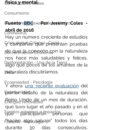
física y mental.
Combustibles fósiles
Consumismo
Fuente 
BBC
 - Por Jeremy Coles - 
Contaminadores: petróleo, plástico
abril de 2016
Coronavirus
Hay un número creciente de estudios 
Crisis global-Colapso -Covid
y campañas que presentan pruebas 
de que la conexión con la naturaleza 
Decrecimiento/Economía
nos hace más saludables y felices, 
Desforestación - Uso de la Tierra
algo que pocos de los amantes de la 
naturaleza discutiríamos.
Dieta
Ecoansiedad - Psicología
Y ahora 
una reciente evaluación
 del 
Espiritualidad
primer desafío de la naturaleza del 
Reino Unido de un mes de duración, 
Energías renovables
que tuvo lugar el año pasado y en el 
Eventos extremos e impactos
que participaron personas que 
"hacían algo salvaje" todos los días 
Filosofía - Sociología
durante 30 días consecutivos, 