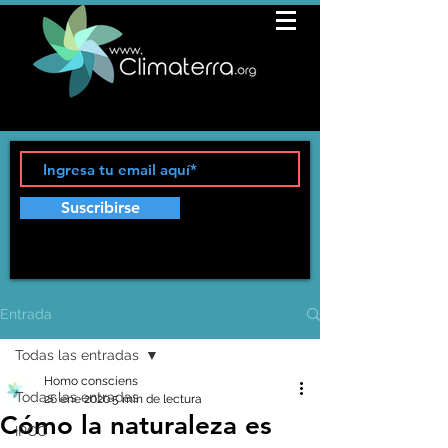
Suscribirse
Entrada
Todas las entradas
Homo consciens
Todas las entradas
26 ene 2020
5 min de lectura
Cómo la naturaleza es
IPCC