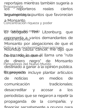
reportajes mientras también sugería a 
Propaganda
los reporteros reales ciertos 
argumentos o puntos que favorecían 
Tecnología digital
a Monsanto.
Concentración riqueza y poder
Los dueños del mundo
El abogado Tim Litzenburg, que 
representa a varios demandantes de 
Nueva economía
Monsanto por alegaciones de que el 
Crítica a la modernidad/mecanicismo
Roundup causa cáncer, me dijo que 
ha trazado lo que él llama una "ruta 
Ciencia - Negacionismo
de dinero negro" de Monsanto 
Pensadores del Nuevo Mundo
destinado a ganar a la opinión pública. 
Regeneración
El proyecto incluye plantar artículos 
de noticias  en medios de 
comunicación tradicionales; 
desacreditar y acosar a los 
periodistas que se negaron a repetir la 
propaganda de la compañía; y 
financiar secretamente a grupos para 