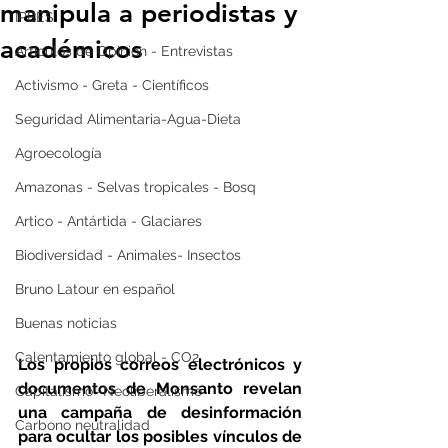
manipula a periodistas y
IPBES
académicos
Artículos de Opinión - Entrevistas
Activismo - Greta - Científicos
Seguridad Alimentaria-Agua-Dieta
Agroecología
Amazonas - Selvas tropicales - Bosq
Artico - Antártida - Glaciares
Biodiversidad - Animales- Insectos
Bruno Latour en español
Buenas noticias
Calentamiento global - CO2
Los propios correos electrónicos y 
documentos de Monsanto revelan 
Capitalismo -Neoliberalismo
una campaña de desinformación 
Carbono neutralidad
para ocultar los posibles vínculos de 