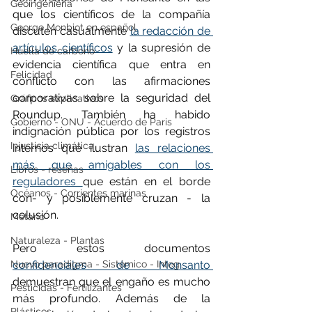
Geoingeniería
que los científicos de la compañía 
George Monbiot en español
discuten casualmente 
la redacción de 
artículos científicos
 y la supresión de 
Huella de carbono
evidencia científica que entra en 
Felicidad
conflicto con las afirmaciones 
corporativas sobre la seguridad del 
Gráficos explicativos
Roundup. También ha habido 
Gobierno - ONU - Acuerdo de Paris
indignación pública por los registros 
Injusticia climática
internos que ilustran 
las relaciones 
más que amigables con los 
Libros - reseñas
reguladores 
que están en el borde 
Océanos - Corrientes marinas
con- y posiblemente cruzan - la 
colusión.
Metano
Naturaleza - Plantas
Pero estos documentos 
Nuevo paradigma - Sistémico - Integ
confidenciales de Monsanto 
demuestran que el engaño es mucho 
Pesticidas - Fertilizantes
más profundo. Además de la 
Plásticos