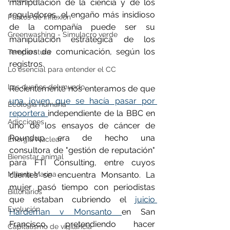
manipulación de la ciencia y de los 
reguladores, el engaño más insidioso 
Puntos de inflexión
de la compañía puede ser su 
Greenwashing - Simulacro verde
manipulación estratégica de los 
medios de comunicación, según los 
Temperatura
registros.
Lo esencial para entender el CC
Los dueños del mundo
Recientemente nos enteramos de que 
una joven que se hacía pasar por 
Ecología humana
reportera 
independiente de la BBC en 
Adicciones
uno de los ensayos de cáncer de 
Roundup era de hecho una 
Energía Nuclear
consultora de "gestión de reputación" 
Bienestar animal
para FTI Consulting, entre cuyos 
Minería Marina
clientes se encuentra Monsanto. La 
mujer pasó tiempo con periodistas 
Billonarios
que estaban cubriendo el 
juicio 
Evolución
Hardeman v Monsanto 
en San 
Francisco, pretendiendo hacer 
Capitalismo de vigilancia