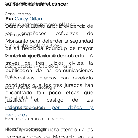
Combustibles fósiles
su herbicida con el cáncer.
Consumismo
Por
Carey Gillam
Contaminadores: petróleo, plástico
Durante el último año, la evidencia de 
los engañosos esfuerzos de 
Coronavirus
Monsanto para defender la seguridad 
Crisis global-Colapso -Covid
de su herbicida Roundup de mayor 
venta ha quedado al descubierto . A 
Decrecimiento/Economía
través de tres juicios civiles, la 
Desforestación - Uso de la Tierra
publicación de las comunicaciones 
Dieta
corporativas internas han revelado 
conductas que los tres jurados han 
Ecoansiedad - Psicología
encontrado tan poco éticas que 
Espiritualidad
justifican el castigo de las 
indemnizaciones por daños y 
Energías renovables
perjuicios.
Eventos extremos e impactos
Filosofía - Sociología
Se ha prestado mucha atención a las 
conversaciones de Monsanto en las 