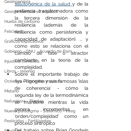
Geoingeniería
salutogénica de la salud 
y de la 
resiliencia transformadora como 
George Monbiot en español
la tercera dimensión de la 
Huella de carbono
resiliencia (además de la 
Felicidad
resiliencia como persistencia y 
capacidad de adaptación). ... y 
Gráficos explicativos
cómo esto se relaciona con el 
Gobierno - ONU - Acuerdo de Paris
cambio de fase o atractor 
cambiante en la teoría de la 
Injusticia climática
complejidad. 
Libros - reseñas
Sobre el importante trabajo de 
Ilya Prigogine y sus famosas 'islas 
Océanos - Corrientes marinas
de coherencia' - cómo la 
Metano
segunda ley de la termodinámica 
Naturaleza - Plantas
se mantiene mientras la vida 
genera incrementos en 
Nuevo paradigma - Sistémico - Integ
'orden/complejidad' como un 
Pesticidas - Fertilizantes
proceso sintrópico 
Del trabajo sobre Brian Goodwin 
Plásticos