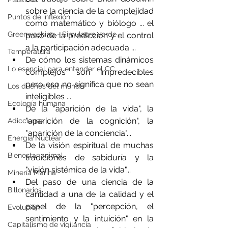
sobre la ciencia de la complejidad 
Puntos de inflexión
como matemático y biólogo ... el 
Greenwashing - Simulacro verde
paso de la predicción y el control 
a la participación adecuada ... 
Temperatura
De cómo los sistemas dinámicos 
Lo esencial para entender el CC
complejos son impredecibles 
pero eso no significa que no sean 
Los dueños del mundo
inteligibles ... 
Ecología humana
De la "aparición de la vida", la 
"aparición de la cognición", la 
Adicciones
"aparición de la conciencia"... 
Energía Nuclear
De la visión espiritual de muchas 
Bienestar animal
tradiciones de sabiduría y la 
"visión sistémica de la vida"... 
Minería Marina
Del paso de una ciencia de la 
Billonarios
cantidad a una de la calidad y el 
papel de la "percepción, el 
Evolución
sentimiento y la intuición" en la 
Capitalismo de vigilancia