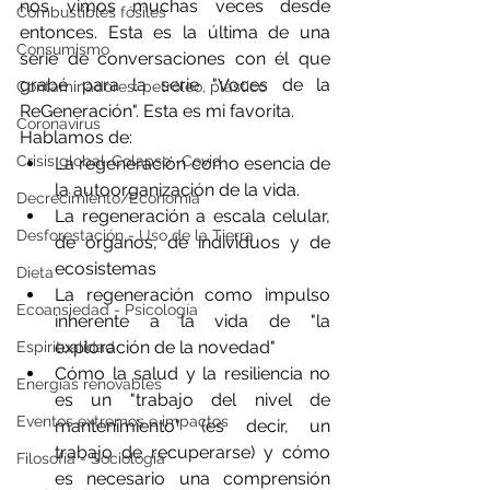
nos vimos muchas veces desde 
Combustibles fósiles
entonces. Esta es la última de una 
Consumismo
serie de conversaciones con él que 
grabé para la serie "Voces de la 
Contaminadores: petróleo, plástico
ReGeneración". Esta es mi favorita. 
Coronavirus
Hablamos de: 
Crisis global-Colapso -Covid
La regeneración como esencia de 
la autoorganización de la vida. 
Decrecimiento/Economía
La regeneración a escala celular, 
Desforestación - Uso de la Tierra
de órganos, de individuos y de 
ecosistemas 
Dieta
La regeneración como impulso 
Ecoansiedad - Psicología
inherente a la vida de "la 
exploración de la novedad" 
Espiritualidad
Cómo la salud y la resiliencia no 
Energías renovables
es un "trabajo del nivel de 
Eventos extremos e impactos
mantenimiento" (es decir, un 
trabajo de recuperarse) y cómo 
Filosofía - Sociología
es necesario una comprensión 