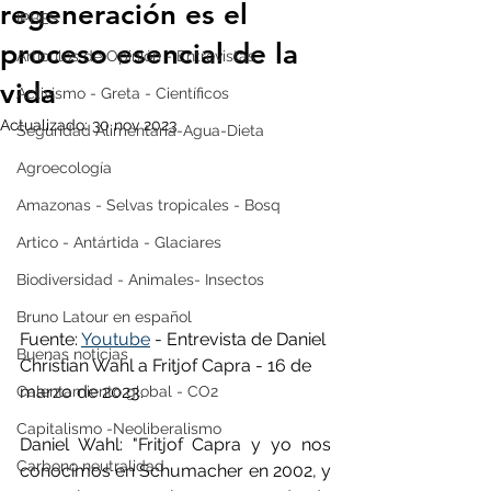
regeneración es el
IPBES
proceso esencial de la
Artículos de Opinión - Entrevistas
vida
Activismo - Greta - Científicos
Actualizado:
30 nov 2023
Seguridad Alimentaria-Agua-Dieta
Agroecología
Amazonas - Selvas tropicales - Bosq
Artico - Antártida - Glaciares
Biodiversidad - Animales- Insectos
Bruno Latour en español
Fuente: 
Youtube
 - Entrevista de Daniel 
Buenas noticias
Christian Wahl a Fritjof Capra - 16 de 
marzo de 2023. 
Calentamiento global - CO2
Capitalismo -Neoliberalismo
Daniel Wahl: "Fritjof Capra y yo nos 
Carbono neutralidad
conocimos en Schumacher en 2002, y 