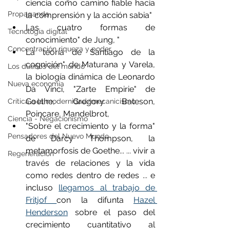
ciencia como camino fiable hacia 
Propaganda
la comprensión y la acción sabia"
Las cuatro formas de 
Tecnología digital
conocimiento" de Jung, "
Concentración riqueza y poder
La teoría de Santiago de la 
cognición" de Maturana y Varela, 
Los dueños del mundo
la biología dinámica de Leonardo 
Nueva economía
Da Vinci, "Zarte Empirie" de 
Goethe, Gregory Bateson, 
Crítica a la modernidad/mecanicismo
Poincare, Mandelbrot, 
Ciencia - Negacionismo
"Sobre el crecimiento y la forma" 
Pensadores del Nuevo Mundo
de Darcy Thompson, la 
metamorfosis de Goethe... ... vivir a 
Regeneración
través de relaciones y la vida 
como redes dentro de redes ... e 
incluso 
llegamos al trabajo de 
Fritjof 
con la difunta 
Hazel 
Henderson
 sobre el paso del 
crecimiento cuantitativo al 