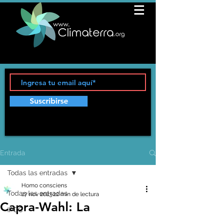
Suscribirse
Entrada
Todas las entradas
Homo consciens
Todas las entradas
27 nov 2023
22 min de lectura
Capra-Wahl: La
IPCC