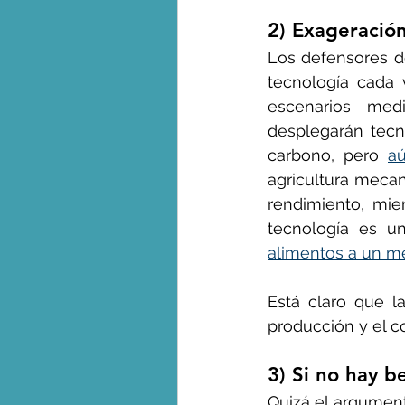
2) Exageración
Los defensores de
tecnología cada 
escenarios med
desplegarán tecn
carbono, pero 
aú
agricultura mecan
rendimiento, mie
tecnología es u
alimentos a un m
Está claro que la
producción y el c
3) Si no hay b
Quizá el argument