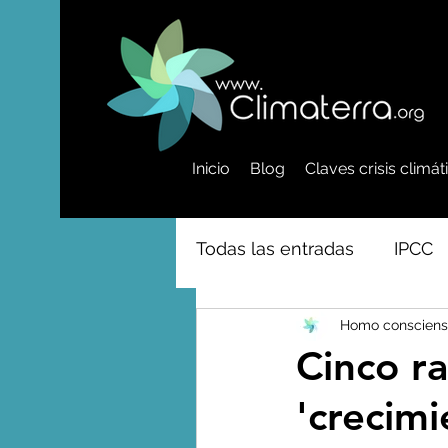
Inicio
Blog
Claves crisis climá
Todas las entradas
IPCC
Homo consciens
Activismo - Greta - Cientí
Cinco ra
'crecimi
Amazonas - Selvas tropi