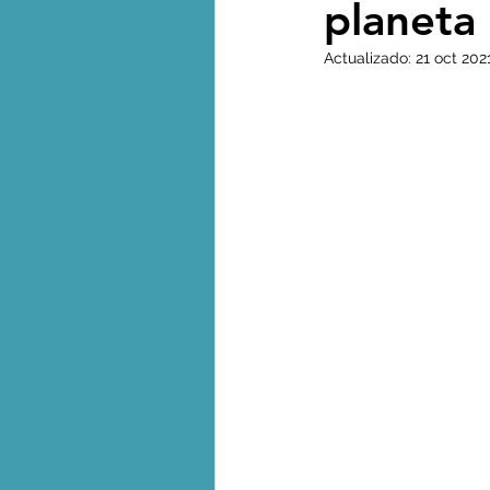
planeta
Biodiversidad - Animales
Actualizado:
21 oct 202
Calentamiento global - 
Combustibles fósiles
Crisis global-Colapso -C
Dieta
Ecoansiedad - 
Eventos extremos e imp