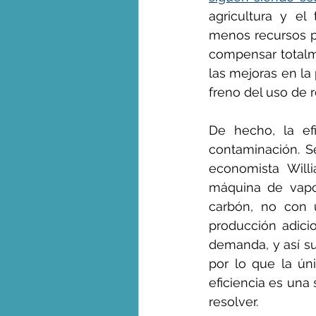
agricultura y el
menos recursos po
compensar totalme
las mejoras en la
freno del uso de r
De hecho, la ef
contaminación. S
economista Will
máquina de vapo
carbón, no con 
producción adici
demanda, y así su
por lo que la ún
eficiencia es una
resolver.