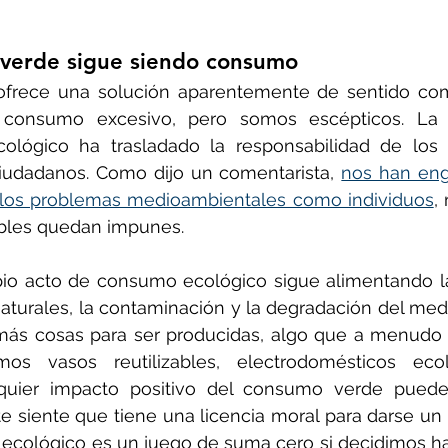
 verde sigue siendo consumo
ofrece una solución aparentemente de sentido com
 consumo excesivo, pero somos escépticos. La 
ógico ha trasladado la responsabilidad de los g
iudadanos. Como dijo un comentarista, 
nos han eng
los problemas medioambientales como individuos
,
bles quedan impunes.
io acto de consumo ecológico sigue alimentando la 
aturales, la contaminación y la degradación del med
más cosas para ser producidas, algo que a menudo s
s vasos reutilizables, electrodomésticos ecol
alquier impacto positivo del consumo verde puede
te siente que tiene una licencia moral para darse un 
 ecológico es un juego de suma cero si decidimos h