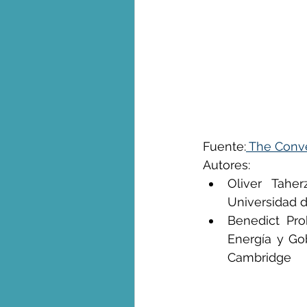
George Monbiot en espa
Fuente:
 The Conv
Autores:  
Oliver Taher
Universidad 
Benedict Pro
Energía y Go
Cambridge