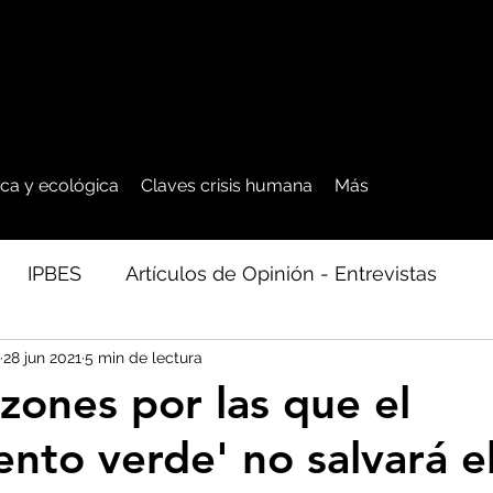
tica y ecológica
Claves crisis humana
Más
IPBES
Artículos de Opinión - Entrevistas
28 jun 2021
5 min de lectura
ficos
Seguridad Alimentaria-Agua-Dieta
Agro
zones por las que el
ento verde' no salvará e
cales - Bosq
Artico - Antártida - Glaciares