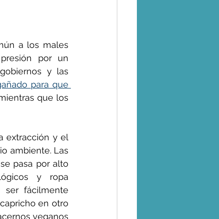
ún a los males 
presión por un 
obiernos y las 
añado para que 
 mientras que los 
extracción y el 
io ambiente. Las 
e pasa por alto 
ógicos y ropa 
 ser fácilmente 
capricho en otro 
acernos veganos 