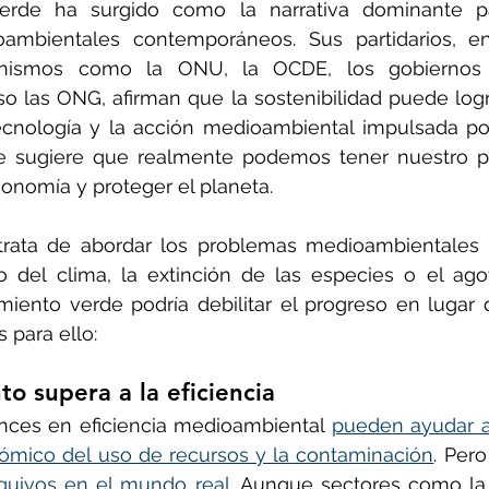
verde ha surgido como la narrativa dominante pa
ambientales contemporáneos. Sus partidarios, en
nismos como la ONU, la OCDE, los gobiernos na
o las ONG, afirman que la sostenibilidad puede logr
 tecnología y la acción medioambiental impulsada po
e sugiere que realmente podemos tener nuestro pa
conomía y proteger el planeta.
rata de abordar los problemas medioambientales m
o del clima, la extinción de las especies o el ago
imiento verde podría debilitar el progreso en lugar d
 para ello:
to supera a la eficiencia
ances en eficiencia medioambiental 
pueden ayudar a 
ómico del uso de recursos y la contaminación
quivos en el mundo real
. Aunque sectores como la c