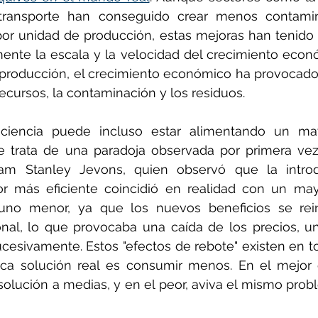
 transporte han conseguido crear menos contamina
r unidad de producción, estas mejoras han tenido di
nte la escala y la velocidad del crecimiento económ
 producción, el crecimiento económico ha provocado
ecursos, la contaminación y los residuos.
iciencia puede incluso estar alimentando un m
e trata de una paradoja observada por primera vez
iam Stanley Jevons, quien observó que la intro
r más eficiente coincidió en realidad con un ma
uno menor, ya que los nuevos beneficios se rein
onal, lo que provocaba una caída de los precios, u
cesivamente. Estos "efectos de rebote" existen en t
ica solución real es consumir menos. En el mejor d
 solución a medias, y en el peor, aviva el mismo prob