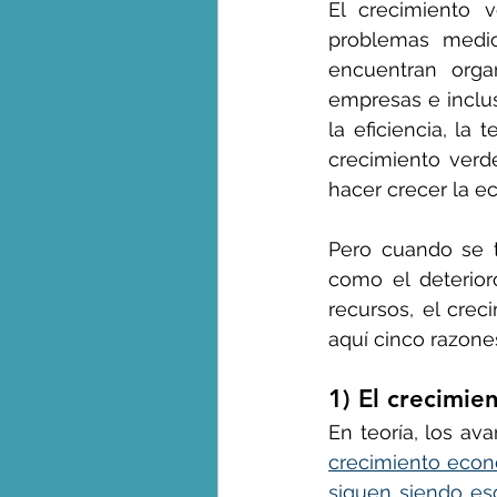
El crecimiento 
problemas medio
encuentran orga
empresas e inclus
la eficiencia, la
crecimiento verd
hacer crecer la e
Pero cuando se t
como el deterior
recursos, el crec
aquí cinco razones
1) El crecimien
En teoría, los av
crecimiento econ
siguen siendo es