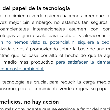
 del papel de la tecnología
l crecimiento verde quieren hacernos creer que la 
vez mejor. Sin embargo, no estamos tan seguros. 
ioambientales internacionales asumen con con
ologías a gran escala para capturar y almacenar l
n no hemos visto su potencial ni siquiera a peq
izada se está promoviendo sobre la base de una may
ntras que se pasa por alto el hecho de que la agri
n medio más productivo 
para satisfacer la dema
enor costo ambiental.
 tecnología es crucial para reducir la carga medio
onsumo, pero el crecimiento verde exagera su papel.
eneficios, no hay acción
o más convincente que se esgrime a favor del creci