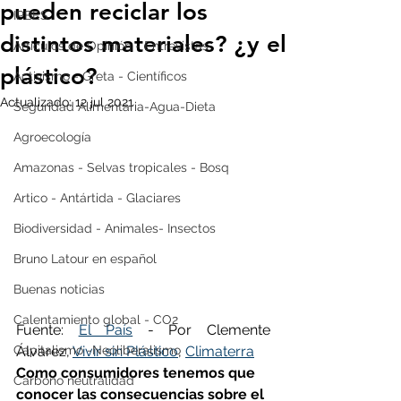
pueden reciclar los
IPBES
distintos materiales? ¿y el
Artículos de Opinión - Entrevistas
plástico?
Activismo - Greta - Científicos
Actualizado:
12 jul 2021
Seguridad Alimentaria-Agua-Dieta
Agroecología
Amazonas - Selvas tropicales - Bosq
Artico - Antártida - Glaciares
Biodiversidad - Animales- Insectos
Bruno Latour en español
Buenas noticias
Calentamiento global - CO2
Fuente: 
El País
 - Por Clemente 
Álvarez, 
Vivir sin Plástico
, 
Climaterra
Capitalismo -Neoliberalismo
Como consumidores tenemos que 
Carbono neutralidad
conocer las consecuencias sobre el 