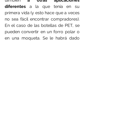
también 
a otras aplicaciones 
diferentes
 a la que tenía en su 
primera vida (y esto hace que a veces 
no sea fácil encontrar compradores). 
En el caso de las botellas de PET, se 
pueden convertir en un forro polar o 
en una moqueta. Se le habrá dado 
una nueva vida al plástico, pero será 
sólo su última etapa hacia el 
vertedero, pues no habrá forma de 
devolverlo otra vez al principio del 
ciclo. Para aquellos plásticos ya 
degradados por fases de reciclado 
anteriores, Caldeiro es partidario de lo 
que denomina “reciclado energético”, 
lo que en realidad significa desviarlos 
a una incineradora para generar 
electricidad mediante su quema. 
Según datos de Cicloplast, en España 