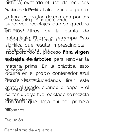
historia, evitando el uso de recursos 
naturales. Pero al alcanzar ese punto, 
Puntos de inflexión
la fibra estará tan deteriorada por los 
Greenwashing - Simulacro verde
sucesivos reciclajes que se quedará 
Temperatura
en los filtros de la planta de 
tratamiento. El círculo se rompe. Esto 
Lo esencial para entender el CC
significa que resulta imprescindible ir 
Los dueños del mundo
incorporando al proceso 
fibra virgen 
extraída de árboles
 para renovar la 
Ecología humana
materia prima. En la práctica, esto 
Adicciones
ocurre en el propio contenedor azul 
donde los ciudadanos tiran este 
Energía Nuclear
material usado, cuando el papel y el 
Bienestar animal
cartón que ya fue reciclado se mezcla 
Minería Marina
con otro que llega ahí por primera 
vez.
Billonarios
Evolución
Capitalismo de vigilancia