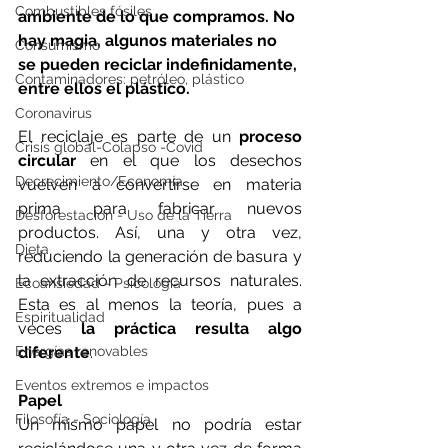
Combustibles fósiles
ambiente de lo que compramos. No 
hay magia, algunos materiales no 
Consumismo
se pueden reciclar indefinidamente, 
Contaminadores: petróleo, plástico
entre ellos el plástico.
Coronavirus
El reciclaje es parte de un 
proceso 
Crisis global-Colapso -Covid
circular
 en el que los desechos 
Decrecimiento/Economía
vuelven a convertirse en materia 
prima para fabricar nuevos 
Desforestación - Uso de la Tierra
productos. Así, una y otra vez, 
Dieta
reduciendo la generación de basura y 
la extracción de recursos naturales. 
Ecoansiedad - Psicología
Esta es al menos la teoría, pues a 
Espiritualidad
veces 
la práctica resulta algo 
diferente
. 
Energías renovables
Eventos extremos e impactos
Papel
Filosofía - Sociología
Un mismo papel no podría estar 