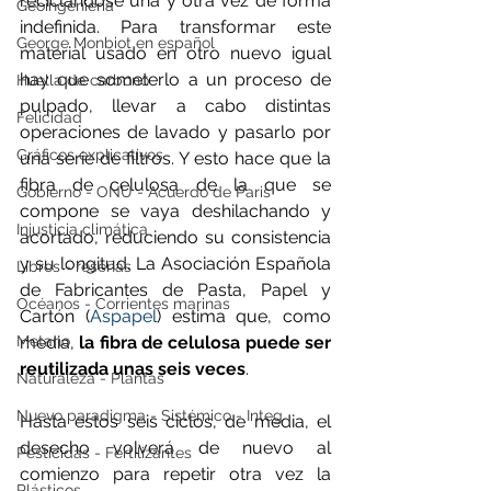
reciclándose una y otra vez de forma 
Geoingeniería
indefinida. Para transformar este 
George Monbiot en español
material usado en otro nuevo igual 
hay que someterlo a un proceso de 
Huella de carbono
pulpado, llevar a cabo distintas 
Felicidad
operaciones de lavado y pasarlo por 
Gráficos explicativos
una serie de filtros. Y esto hace que la 
fibra de celulosa de la que se 
Gobierno - ONU - Acuerdo de Paris
compone se vaya deshilachando y 
Injusticia climática
acortado, reduciendo su consistencia 
y su longitud. La Asociación Española 
Libros - reseñas
de Fabricantes de Pasta, Papel y 
Océanos - Corrientes marinas
Cartón (
Aspapel
) estima que, como 
media, 
la fibra de celulosa puede ser 
Metano
reutilizada unas seis veces
.
Naturaleza - Plantas
Nuevo paradigma - Sistémico - Integ
Hasta estos seis ciclos, de media, el 
desecho volverá de nuevo al 
Pesticidas - Fertilizantes
comienzo para repetir otra vez la 
Plásticos