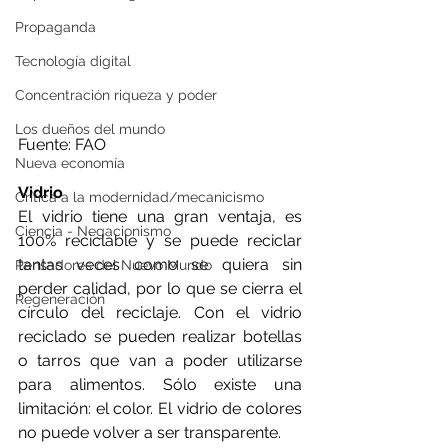
Propaganda
Tecnología digital
Concentración riqueza y poder
Los dueños del mundo
Fuente: FAO
Nueva economía
Vidrio
Crítica a la modernidad/mecanicismo
El vidrio tiene una gran ventaja, es 
Ciencia - Negacionismo
100% reciclable y se puede reciclar 
tantas veces como se quiera sin 
Pensadores del Nuevo Mundo
perder calidad, por lo que se cierra el 
Regeneración
círculo del reciclaje. Con el vidrio 
reciclado se pueden realizar botellas 
o tarros que van a poder utilizarse 
para alimentos. Sólo existe una 
limitación: el color. El vidrio de colores 
no puede volver a ser transparente.