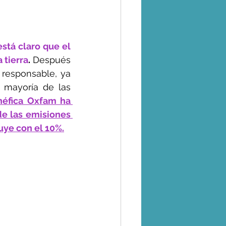
tá claro que el 
 tierra
.
 Después 
 responsable, ya 
 mayoría de las 
néfica Oxfam ha 
e las emisiones 
uye con el 10%.