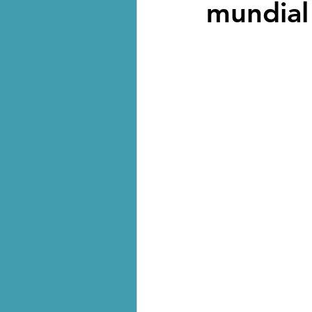
mundial
Biodiversidad - Animales
Calentamiento global - 
Combustibles fósiles
Crisis global-Colapso -C
Dieta
Ecoansiedad - 
Eventos extremos e imp