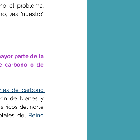
o el problema. 
, ¿es "nuestro" 
ayor parte de la 
 carbono o de 
ones de carbono 
ión de bienes y 
ricos del norte 
otales del 
Reino 