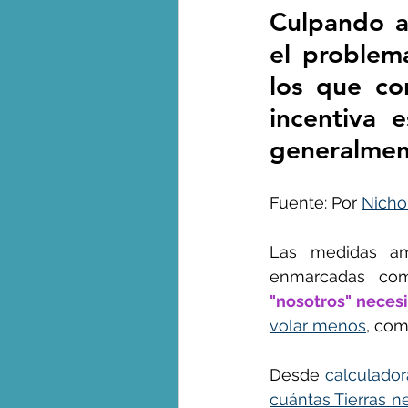
Culpando a
el problema
George Monbiot en espa
los que co
incentiva 
generalment
Fuente: Por 
Nicho
Las medidas amb
enmarcadas com
"nosotros" neces
volar menos
, co
Desde 
calculador
cuántas Tierras 