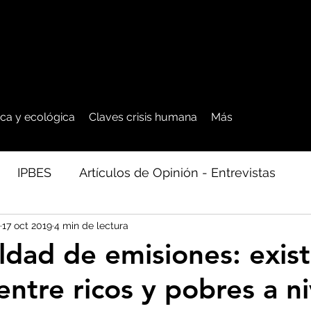
tica y ecológica
Claves crisis humana
Más
IPBES
Artículos de Opinión - Entrevistas
17 oct 2019
4 min de lectura
ficos
Seguridad Alimentaria-Agua-Dieta
Agro
ldad de emisiones: exis
ntre ricos y pobres a ni
cales - Bosq
Artico - Antártida - Glaciares