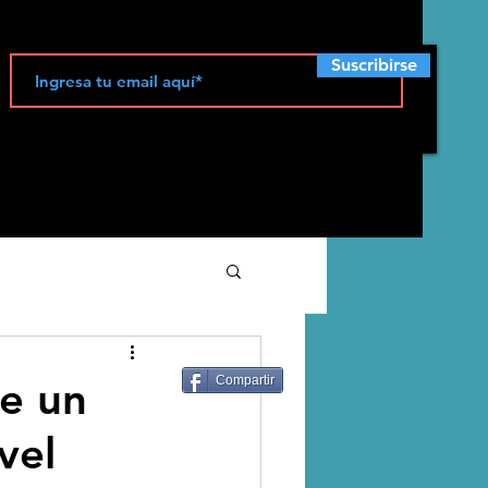
Suscribirse
ecología
te un
Compartir
vel