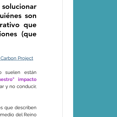
solucionar 
uiénes son 
ativo que 
ones (que 
 Carbon Project
 suelen están 
estro" impacto 
, caminar y no conducir, 
 hasta artículos que describen 
 medio del Reino 