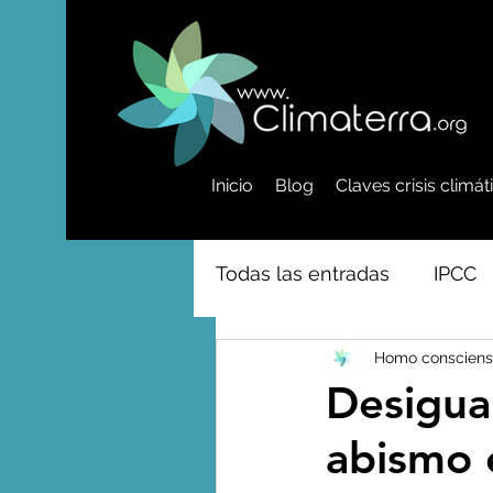
Inicio
Blog
Claves crisis climá
Todas las entradas
IPCC
Homo consciens
Activismo - Greta - Cientí
Desigua
abismo e
Amazonas - Selvas tropi