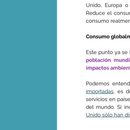
Unido, Europa o 
Reduce el consumo
consumo realment
Consumo globalm
Este punto ya se 
población mund
impactos ambient
Podemos entende
importadas
, es d
servicios en país
del mundo. Si in
Unido sólo han d