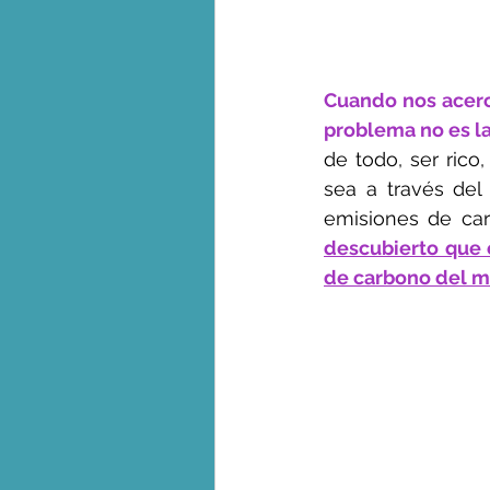
Cuando nos acerc
problema no es la
de todo, ser rico,
sea a través del
emisiones de ca
descubierto que 
de carbono del m