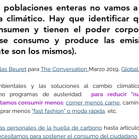
 poblaciones enteras no vamos a 
 climático. Hay que identificar q
ñol
Huella de carbono
nsumen y tienen el poder corpor
ese consumo y produce las emisi
e son los mismos).
las Beuret
 para 
The Conversation
Marzo 2019, 
Global
ientales y las soluciones al cambio climático
o programas de austeridad:  
para reducir "nu
itamos consumir menos:
comer menos carne
mprar menos 
"fast fashion" o moda rápida,
 etc.
as personales de la huella de carbono
necesitamos para sostener el consumo del ciudadano