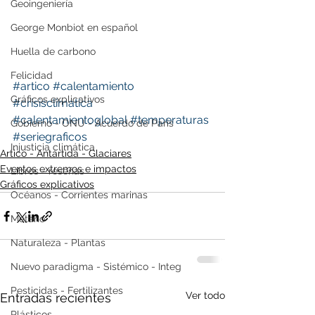
Geoingeniería
George Monbiot en español
Huella de carbono
Felicidad
#artico
#calentamiento
Gráficos explicativos
#crisisclimatica
#calentamientoglobal
#temperaturas
Gobierno - ONU - Acuerdo de Paris
#seriegraficos
Injusticia climática
Artico - Antártida - Glaciares
Eventos extremos e impactos
Libros - reseñas
Gráficos explicativos
Océanos - Corrientes marinas
Metano
Naturaleza - Plantas
Nuevo paradigma - Sistémico - Integ
Pesticidas - Fertilizantes
Ver todo
Entradas recientes
Plásticos