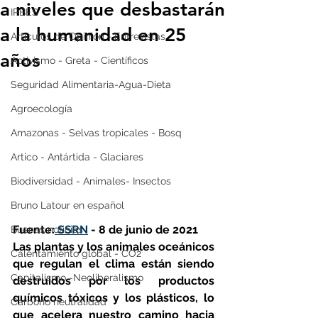
a niveles que desbastarán
IPBES
a la humanidad en 25
Artículos de Opinión - Entrevistas
años
Activismo - Greta - Científicos
Seguridad Alimentaria-Agua-Dieta
Agroecología
Amazonas - Selvas tropicales - Bosq
Artico - Antártida - Glaciares
Biodiversidad - Animales- Insectos
Bruno Latour en español
Fuente:
 SSRN
 - 8 de junio de 2021
Buenas noticias
Las plantas y los animales oceánicos 
Calentamiento global - CO2
que regulan el clima están siendo 
Capitalismo -Neoliberalismo
destruidos por los productos 
químicos tóxicos y los plásticos, lo 
Carbono neutralidad
que acelera nuestro camino hacia 