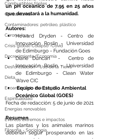
Combustibles fósiles
un pH oceánico de 7,95 en 25 años 
que devastará a la humanidad.
Consumismo
Contaminadores: petróleo, plástico
Autores:
Coronavirus
Howard Dryden - Centro de 
Innovación Roslin - Universidad 
Crisis global-Colapso -Covid
de Edimburgo - Fundación Goes
Decrecimiento/Economía
Diane Duncan  -  Centro de 
Innovación Roslin - Universidad 
Desforestación - Uso de la Tierra
de Edimburgo - Clean Water 
Dieta
Wave CIC
Equipo de Estudio Ambiental 
Ecoansiedad - Psicología
Oceánico Global (GOES)
Espiritualidad
Fecha de redacción: 5 de junio de 2021
Energías renovables
Resumen
Eventos extremos e impactos
Las plantas y los animales marinos 
Filosofía - Sociología
deberían seguir prosperando en las 