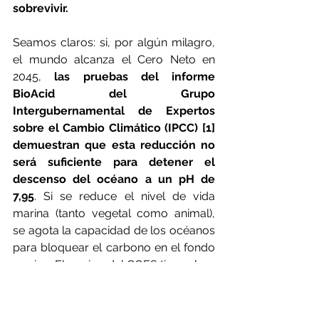
sobrevivir.
Seamos claros: si, por algún milagro, 
el mundo alcanza el Cero Neto en 
2045, 
las pruebas del informe 
BioAcid del Grupo 
Intergubernamental de Expertos 
sobre el Cambio Climático (IPCC) [1] 
demuestran que esta reducción no 
será suficiente para detener el 
descenso del océano a un pH de 
7,95
. Si se reduce el nivel de vida 
marina (tanto vegetal como animal), 
se agota la capacidad de los océanos 
para bloquear el carbono en el fondo 
marino. El equipo del GOES tiene claro 
que 
si sólo seguimos estrategias de 
mitigación del carbono y no 
hacemos más para regenerar la vida 