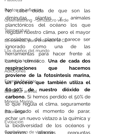
Puntos de inflexión
No cabe duda de que son las 
diminutas plantas y animales 
Greenwashing - Simulacro verde
planctónicos del océano los que 
Temperatura
regulan nuestro clima, pero el mayor 
ecosistema del planeta parece ser 
Lo esencial para entender el CC
ignorado como una de las 
Los dueños del mundo
herramientas para hacer frente al 
cambio climático.
 Una de cada dos 
Ecología humana
respiraciones que hacemos 
Adicciones
proviene de la fotosíntesis marina, 
Energía Nuclear
un proceso que también utiliza el 
60-90% de nuestro dióxido de 
Bienestar animal
carbono. 
Si hemos perdido el 50% de 
Minería Marina
lo que regula el clima, seguramente 
ha llegado el momento de parar, 
Billonarios
echar un nuevo vistazo a la química y 
Evolución
la biodiversidad de los océanos y 
Capitalismo de vigilancia
hacernos algunas preguntas 