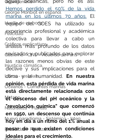
aguas oceánicas, pero no es así. 
Geoingeniería
Hemos perdido el 50% de la vida 
George Monbiot en español
marina en los últimos 70 años.
 El 
Huella de carbono
equipo del GOES ha utilizado su 
experiencia profesional y académica 
Felicidad
colectiva para llevar a cabo un 
Gráficos explicativos
análisis más profundo de los datos 
revisados y publicados para explorar 
Gobierno - ONU - Acuerdo de Paris
las razones menos obvias de este 
Injusticia climática
declive y sus implicaciones para el 
clima y la humanidad. 
En nuestra 
Libros - reseñas
opinión, esta pérdida de vida marina 
Océanos - Corrientes marinas
está directamente relacionada con 
Metano
el descenso del pH oceánico y la 
"revolución química" que comenzó 
Naturaleza - Plantas
en 1950, un descenso que continúa 
Nuevo paradigma - Sistémico - Integ
hoy en día a un ritmo del 1% anual a 
pesar de que existen condiciones 
Pesticidas - Fertilizantes
ideales para el crecimiento.
Plásticos