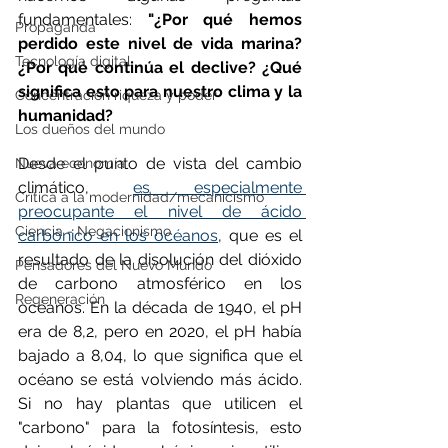
fundamentales: 
"¿Por qué hemos 
Propaganda
perdido este nivel de vida marina? 
Tecnología digital
¿Por qué continúa el declive? ¿Qué 
significa esto para nuestro clima y la 
Concentración riqueza y poder
humanidad?
Los dueños del mundo
Desde el punto de vista del cambio 
Nueva economía
climático, 
es especialmente 
Crítica a la modernidad/mecanicismo
preocupante el nivel de ácido 
Ciencia - Negacionismo
carbónico en los océanos
, que es el 
resultado de la disolución del dióxido 
Pensadores del Nuevo Mundo
de carbono atmosférico en los 
Regeneración
océanos. En la década de 1940, el pH 
era de 8,2, pero en 2020, el pH había 
bajado a 8,04, lo que significa que el 
océano se está volviendo más ácido. 
Si no hay plantas que utilicen el 
"carbono" para la fotosíntesis, esto 