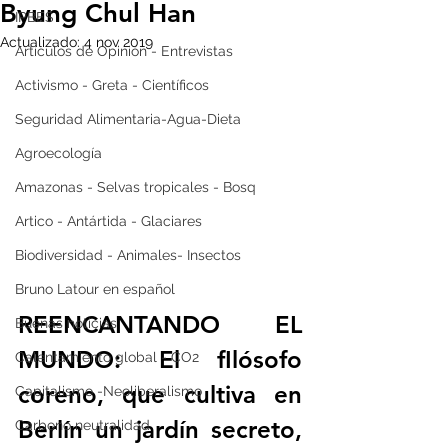
Byung Chul Han
IPBES
Actualizado:
4 nov 2019
Artículos de Opinión - Entrevistas
Activismo - Greta - Científicos
Seguridad Alimentaria-Agua-Dieta
Agroecología
Amazonas - Selvas tropicales - Bosq
Artico - Antártida - Glaciares
Biodiversidad - Animales- Insectos
Bruno Latour en español
REENCANTANDO EL 
Buenas noticias
MUNDO: El fIlósofo 
Calentamiento global - CO2
coreno, que cultiva en 
Capitalismo -Neoliberalismo
Berlín un jardín secreto, 
Carbono neutralidad