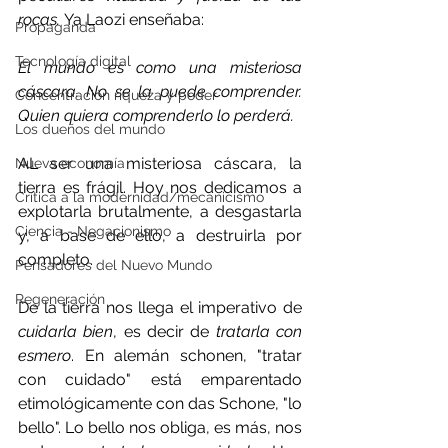
rocas. 
Ya Laozi enseñaba:
Propaganda
Tecnología digital
El mundo es como una misteriosa 
cáscara. No se la puede comprender. 
Concentración riqueza y poder
Quien quiera comprenderlo lo perderá.
Los dueños del mundo
AL ser una misteriosa cáscara, la 
Nueva economía
tierra es frágil. Hoy nos dedicamos a 
Crítica a la modernidad/mecanicismo
explotarla brutalmente, a desgastarla 
Ciencia - Negacionismo
y, a base de ello, a destruirla por 
completo.
Pensadores del Nuevo Mundo
Regeneración
De la tierra nos llega el imperativo de 
cuidarla bien
, es decir de 
tratarla con 
esmero
. En alemán schonen, "tratar 
con cuidado" está emparentado 
etimológicamente con das Schone, "lo 
bello". Lo bello nos obliga, es más, nos 