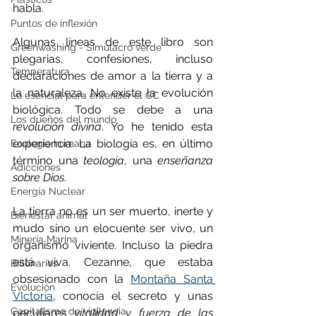
habla.
Puntos de inflexión
Algunas líneas de este libro son 
Greenwashing - Simulacro verde
plegarias, confesiones, incluso 
Temperatura
declaraciones de amor a la tierra y a 
la naturaleza. No existe la evolución 
Lo esencial para entender el CC
biológica. Todo se debe a una 
Los dueños del mundo
revolución divina
. Yo he tenido esta 
experiencia. La biología es, en último 
Ecología humana
término una 
teología
, una 
enseñanza 
Adicciones
sobre Dios
.
Energía Nuclear
La tierra no es un ser muerto, inerte y 
Bienestar animal
mudo sino un elocuente ser vivo, un 
Minería Marina
organismo viviente. Incluso la piedra 
está viva. Cezanne, que estaba 
Billonarios
obsesionado con la 
Montaña Santa 
Evolución
VIctoria
, conocía el secreto y unas 
Capitalismo de vigilancia
peculiares 
vitalidad y fuerza de las 