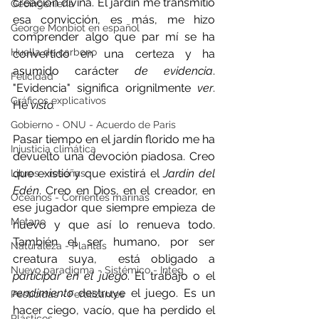
creación divina. El jardín me transmitió 
Geoingeniería
esa convicción, es más, me hizo 
George Monbiot en español
comprender algo que par mí se ha 
Huella de carbono
convertido en una certeza y ha 
asumido carácter 
de evidencia
. 
Felicidad
"Evidencia" significa orignilmente 
ver
. 
Gráficos explicativos
He 
visto.
Gobierno - ONU - Acuerdo de Paris
Pasar tiempo en el jardín florido me ha 
Injusticia climática
devuelto una devoción piadosa. Creo 
que existió y que existirá el 
Jardin del 
Libros - reseñas
Edén
. Creo en Dios, en el creador, en 
Océanos - Corrientes marinas
ese jugador que siempre empieza de 
Metano
nuevo y que así lo renueva todo. 
También el ser humano, por ser 
Naturaleza - Plantas
creatura suya,  está obligado a 
Nuevo paradigma - Sistémico - Integ
participar en el juego
. El trabajo o el 
rendimiento
 destruye el juego. Es un 
Pesticidas - Fertilizantes
hacer ciego, vacío, que ha perdido el 
Plásticos