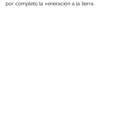
por completo la veneración a la tierra. 
Hemos dejado de 
verla
 y de
 oirla
.
#ByungChulHan
#loa
#tierra
#paradigmadelcuidado
#cuidar
#reencantamientodelmundo
Para consultas o sugerencias 
comuníquense con 
crisisclimaticayecologica@gmail.co
m
Filosofía - Sociología
Nuevo paradigma - Sistémico - Integ
Greenwashing - Simulacro verde