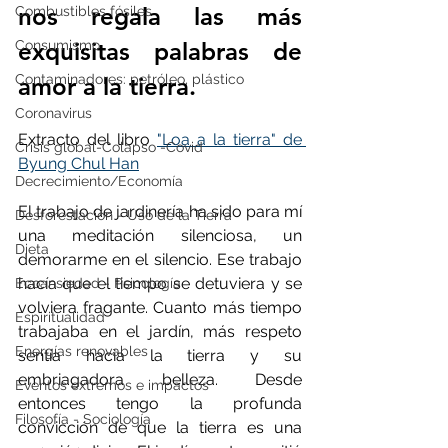
nos regala las más 
Combustibles fósiles
exquisitas palabras de 
Consumismo
Contaminadores: petróleo, plástico
amor a la tierra. 
Coronavirus
Extracto del libro 
"Loa a la tierra" de 
Crisis global-Colapso -Covid
Byung Chul Han
Decrecimiento/Economía
El trabajo de jardinería ha sido para mí 
Desforestación - Uso de la Tierra
una meditación silenciosa, un 
Dieta
demorarme en el silencio. Ese trabajo 
hacía que el tiempo se detuviera y se 
Ecoansiedad - Psicología
volviera fragante. Cuanto más tiempo 
Espiritualidad
trabajaba en el jardín, más respeto 
Energías renovables
sentía hacia la tierra y su 
embriagadora belleza. Desde 
Eventos extremos e impactos
entonces tengo la profunda 
Filosofía - Sociología
convicción de que la tierra es una 