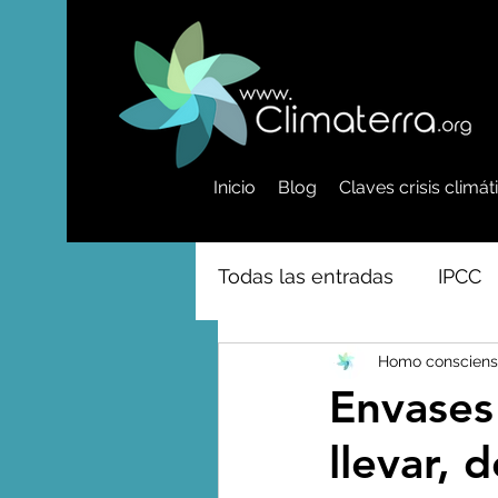
Inicio
Blog
Claves crisis climá
Todas las entradas
IPCC
Homo consciens
Activismo - Greta - Cientí
Envases
llevar, 
Amazonas - Selvas tropi