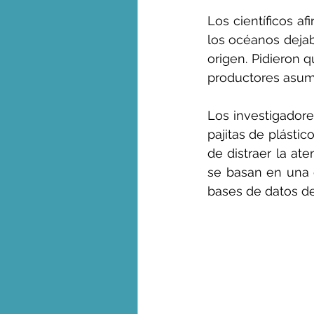
Los científicos af
los océanos dejab
origen. Pidieron q
productores asum
Los investigadore
pajitas de plástic
de distraer la at
se basan en una 
bases de datos de