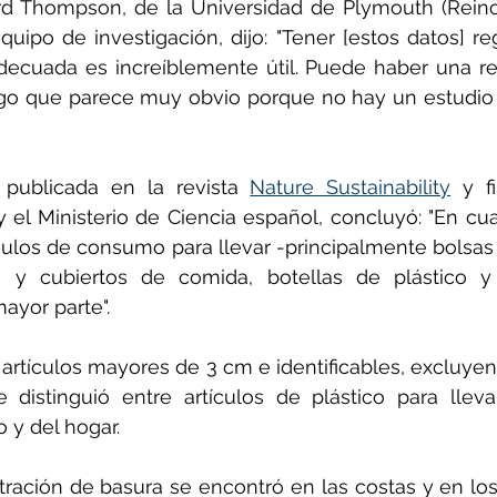
ard Thompson, de la Universidad de Plymouth (Reino
quipo de investigación, dijo: "Tener [estos datos] re
adecuada es increíblemente útil. Puede haber una re
go que parece muy obvio porque no hay un estudio 
, publicada en la revista 
Nature Sustainability
 y f
el Ministerio de Ciencia español, concluyó: "En cua
ículos de consumo para llevar -principalmente bolsas 
s y cubiertos de comida, botellas de plástico y v
ayor parte".
ó artículos mayores de 3 cm e identificables, excluye
e distinguió entre artículos de plástico para llev
 y del hogar.
ación de basura se encontró en las costas y en los