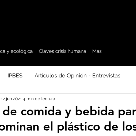
tica y ecológica
Claves crisis humana
Más
IPBES
Artículos de Opinión - Entrevistas
12 jun 2021
4 min de lectura
ficos
Seguridad Alimentaria-Agua-Dieta
Agro
 de comida y bebida pa
dominan el plástico de lo
cales - Bosq
Artico - Antártida - Glaciares