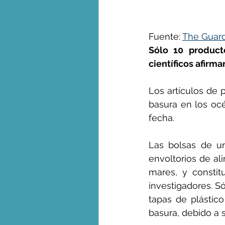
George Monbiot en espa
Fuente: 
The Guar
Sólo 10 producto
científicos afirm
Los artículos de 
basura en los oc
fecha.
Las bolsas de un
envoltorios de al
mares, y constit
investigadores. S
tapas de plástico
basura, debido a 