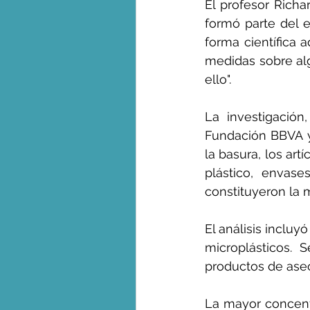
El profesor Rich
formó parte del e
forma científica 
medidas sobre al
ello".
La investigación
Fundación BBVA y 
la basura, los art
plástico, envase
constituyeron la m
El análisis incluy
microplásticos. S
productos de aseo
La mayor concentr