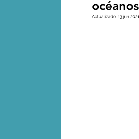
océanos
Biodiversidad - Animales
Actualizado:
13 jun 202
Calentamiento global - 
Combustibles fósiles
Crisis global-Colapso -C
Dieta
Ecoansiedad - 
Eventos extremos e imp