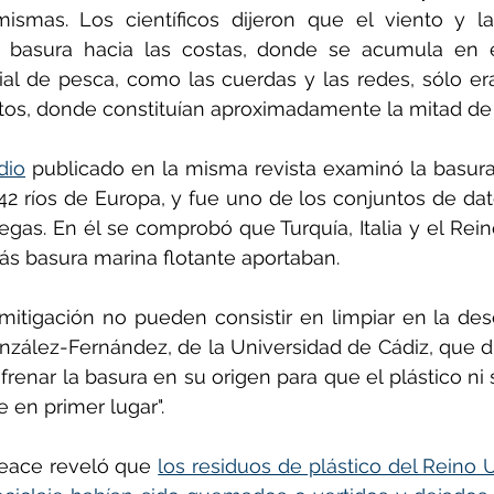
ismas. Los científicos dijeron que el viento y las
 basura hacia las costas, donde se acumula en e
ial de pesca, como las cuerdas y las redes, sólo era 
tos, donde constituían aproximadamente la mitad de l
dio
 publicado en la misma revista examinó la basura
2 ríos de Europa, y fue uno de los conjuntos de dato
egas. En él se comprobó que Turquía, Italia y el Rein
ás basura marina flotante aportaban.
mitigación no pueden consistir en limpiar en la de
González-Fernández, de la Universidad de Cádiz, que di
frenar la basura en su origen para que el plástico ni 
 en primer lugar".
eace reveló que 
los residuos de plástico del Reino 