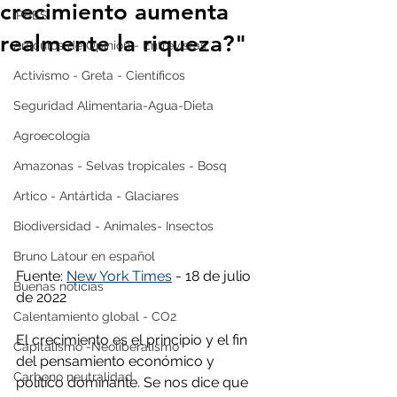
crecimiento aumenta
IPBES
realmente la riqueza?"
Artículos de Opinión - Entrevistas
Activismo - Greta - Científicos
Seguridad Alimentaria-Agua-Dieta
Agroecología
Amazonas - Selvas tropicales - Bosq
Artico - Antártida - Glaciares
Biodiversidad - Animales- Insectos
Bruno Latour en español
Fuente: 
New York Times
 - 18 de julio 
Buenas noticias
de 2022
Calentamiento global - CO2
El crecimiento es el principio y el fin 
Capitalismo -Neoliberalismo
del pensamiento económico y 
Carbono neutralidad
político dominante. Se nos dice que 