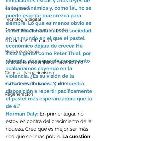
limitaciones físicas y a las leyes de 
la termodinámica y, como tal, no se 
Propaganda
puede esperar que crezca para 
Tecnología digital
siempre. Lo que es menos obvio es 
Concentración riqueza y poder
cómo funcionaría nuestra sociedad 
en un mundo en el que el pastel 
Los dueños del mundo
económico dejara de crecer. He 
Nueva economía
visto a gente como Peter Thiel, por 
ejemplo, decir que sin crecimiento 
Crítica a la modernidad/mecanicismo
acabaríamos cayendo en la 
Ciencia - Negacionismo
violencia. ¿Es su visión de la 
naturaleza humana y de nuestra 
Pensadores del Nuevo Mundo
disposición a repartir pacíficamente 
Regeneración
el pastel más esperanzadora que la 
de él? 
Herman Daly: 
En primer lugar, no 
estoy en contra del crecimiento de la 
riqueza. Creo que es mejor ser más 
rico que ser más pobre. 
La cuestión 