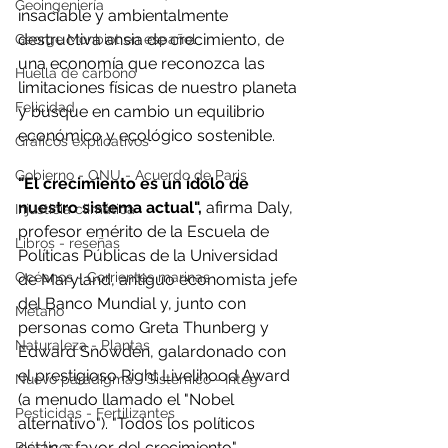
Geoingeniería
insaciable y ambientalmente 
destructiva ansia de crecimiento, de 
George Monbiot en español
una economía que reconozca las 
Huella de carbono
limitaciones físicas de nuestro planeta 
Felicidad
y busque en cambio un equilibrio 
económico y ecológico sostenible.
Gráficos explicativos
Gobierno - ONU - Acuerdo de Paris
"El crecimiento es un ídolo de 
nuestro sistema actual", 
afirma Daly, 
Injusticia climática
profesor emérito de la Escuela de 
Libros - reseñas
Políticas Públicas de la Universidad 
Océanos - Corrientes marinas
de Maryland, antiguo economista jefe 
del Banco Mundial y, junto con 
Metano
personas como Greta Thunberg y 
Naturaleza - Plantas
Edward Snowden, galardonado con 
el prestigioso Right Livelihood Award 
Nuevo paradigma - Sistémico - Integ
(a menudo llamado el "Nobel 
Pesticidas - Fertilizantes
alternativo"). "Todos los políticos 
están a favor del crecimiento", 
Plásticos