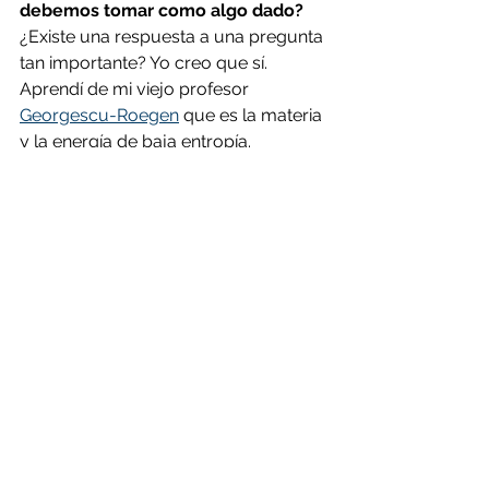
debemos tomar como algo dado? 
¿Existe una respuesta a una pregunta 
tan importante? Yo creo que sí. 
Aprendí de mi viejo profesor 
Georgescu-Roegen
 que es la materia 
y la energía de baja entropía. 
Necesitas materia y energía para 
lograr tus fines físicos. Pero la 
primera ley de la termodinámica 
dice que la materia y la energía 
nunca pueden destruirse ni crearse. 
Puedes cambiar su forma, y todos 
los procesos cambian esa forma de 
energía útil de baja entropía a 
energía inútil de alta entropía. 
Nuestros medios últimos están 
limitados por la ley de la entropía. 
¿Pero hay un fin último? Eso es más 
difícil de responder.