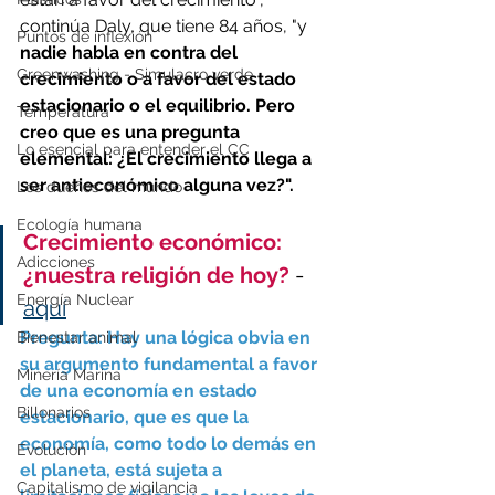
continúa Daly, que tiene 84 años, "y 
Puntos de inflexión
nadie habla en contra del 
Greenwashing - Simulacro verde
crecimiento o a favor del estado 
estacionario o el equilibrio. Pero 
Temperatura
creo que es una pregunta 
Lo esencial para entender el CC
elemental: ¿El crecimiento llega a 
ser antieconómico alguna vez?".
Los dueños del mundo
Ecología humana
Crecimiento económico: 
Adicciones
¿nuestra religión de hoy?
 - 
Energía Nuclear
aquí
Pregunta: Hay una lógica obvia en 
Bienestar animal
su argumento fundamental a favor 
Minería Marina
de una economía en estado 
Billonarios
estacionario, que es que la 
economía, como todo lo demás en 
Evolución
el planeta, está sujeta a 
Capitalismo de vigilancia