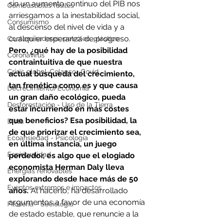
sin un aumento continuo del PIB nos 
Combustibles fósiles
arriesgamos a la inestabilidad social, 
Consumismo
al descenso del nivel de vida y a 
cualquier esperanza de progreso. 
Contaminadores: petróleo, plástico
Pero, ¿qué hay de la posibilidad 
Coronavirus
contraintuitiva de que nuestra 
Crisis global-Colapso -Covid
actual búsqueda del crecimiento, 
tan frenética como es y que causa 
Decrecimiento/Economía
un gran daño ecológico, pueda 
Desforestación - Uso de la Tierra
estar incurriendo en más costes 
que beneficios? Esa posibilidad, la 
Dieta
de que priorizar el crecimiento sea, 
Ecoansiedad - Psicología
en última instancia, un juego 
Espiritualidad
perdedor, es algo que el elogiado 
economista Herman Daly lleva 
Energías renovables
explorando desde hace más de 50 
Eventos extremos e impactos
años.
 Al hacerlo, ha desarrollado 
argumentos a favor de una economía 
Filosofía - Sociología
de estado estable, que renuncie a la 