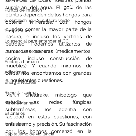
sin raíces de todas nuestras plantas 
surgieran del agua. El 90% de las 
Puntos de inflexión
plantas dependen de los hongos para 
Greenwashing - Simulacro verde
obtener minerales. Los hongos 
pueden comer la mayor parte de la 
Temperatura
basura, e incluso los vertidos de 
Lo esencial para entender el CC
petróleo. Podemos utilizarlos de 
numerosas maneras (medicamentos, 
Los dueños del mundo
cocina, incluso construcción de 
Ecología humana
muebles). Y cuando miramos de 
Adicciones
cerca, nos encontramos con grandes 
e inquietantes cuestiones.
Energía Nuclear
Bienestar animal
Merlin Sheldrake, micólogo que 
estudia las redes fúngicas 
Minería Marina
subterráneas, nos adentra con 
Billonarios
facilidad en estas cuestiones, con 
Evolución
entusiasmo y precisión. Su fascinación 
por los hongos comenzó en la 
Capitalismo de vigilancia