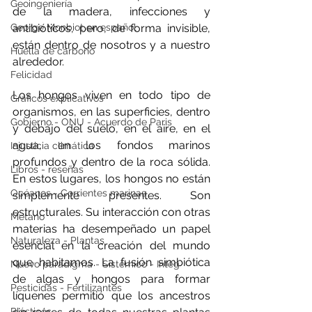
Geoingeniería
de la madera, infecciones y 
George Monbiot en español
antibióticos, pero, de forma invisible, 
están dentro de nosotros y a nuestro 
Huella de carbono
alrededor.
Felicidad
Los hongos viven en todo tipo de 
Gráficos explicativos
organismos, en las superficies, dentro 
Gobierno - ONU - Acuerdo de Paris
y debajo del suelo, en el aire, en el 
agua, en los fondos marinos 
Injusticia climática
profundos y dentro de la roca sólida. 
Libros - reseñas
En estos lugares, los hongos no están 
Océanos - Corrientes marinas
simplemente presentes. Son 
estructurales. Su interacción con otras 
Metano
materias ha desempeñado un papel 
Naturaleza - Plantas
esencial en la creación del mundo 
que habitamos. La fusión simbiótica 
Nuevo paradigma - Sistémico - Integ
de algas y hongos para formar 
Pesticidas - Fertilizantes
líquenes permitió que los ancestros 
Plásticos