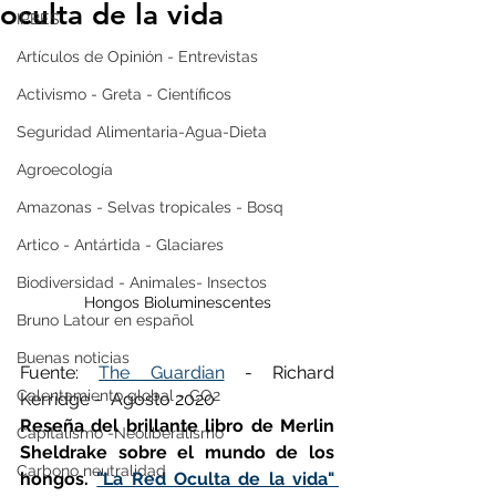
oculta de la vida
IPBES
Artículos de Opinión - Entrevistas
Activismo - Greta - Científicos
Seguridad Alimentaria-Agua-Dieta
Agroecología
Amazonas - Selvas tropicales - Bosq
Artico - Antártida - Glaciares
Biodiversidad - Animales- Insectos
Hongos Bioluminescentes
Bruno Latour en español
Buenas noticias
Fuente: 
The Guardian
 - Richard 
Calentamiento global - CO2
Kerridge -  Agosto 2020
Reseña del brillante libro de Merlin 
Capitalismo -Neoliberalismo
Sheldrake sobre el mundo de los 
Carbono neutralidad
hongos. 
"La Red Oculta de la vida" 