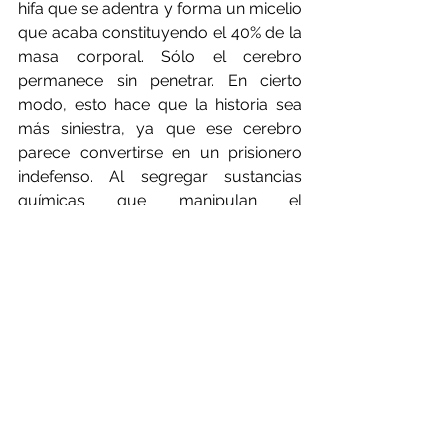
hifa que se adentra y forma un micelio 
que acaba constituyendo el 40% de la 
masa corporal. Sólo el cerebro 
permanece sin penetrar. En cierto 
modo, esto hace que la historia sea 
más siniestra, ya que ese cerebro 
parece convertirse en un prisionero 
indefenso. Al segregar sustancias 
químicas que manipulan el 
comportamiento de la hormiga, el 
hongo impulsa al insecto a abandonar 
el nido, trepar por un tallo alto y 
clavar sus mandíbulas en el envés de 
una hoja. De las patas emergen hilos 
de micelio que atan a la hormiga a la 
planta. Luego el hongo la digiere. 
Como dice Sheldrake, la operación es 
exquisitamente precisa, ya que el 
hongo es capaz de llevar a la hormiga 