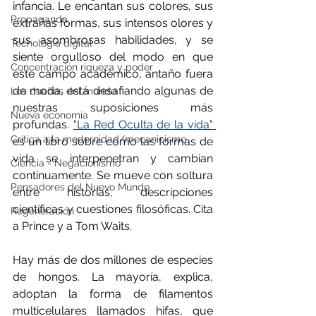
infancia. Le encantan sus colores, sus 
Propaganda
extrañas formas, sus intensos olores y 
sus asombrosas habilidades, y se 
Tecnología digital
siente orgulloso del modo en que 
Concentración riqueza y poder
este campo académico, antaño fuera 
de moda, está desafiando algunas de 
Los dueños del mundo
nuestras suposiciones más 
Nueva economía
profundas. 
"La Red Oculta de la vida" 
Crítica a la modernidad/mecanicismo
es un libro sobre cómo las formas de 
vida se interpenetran y cambian 
Ciencia - Negacionismo
continuamente. Se mueve con soltura 
Pensadores del Nuevo Mundo
entre historias, descripciones 
científicas y cuestiones filosóficas. Cita 
Regeneración
a Prince y a Tom Waits.
Hay más de dos millones de especies 
de hongos. La mayoría, explica, 
adoptan la forma de filamentos 
multicelulares llamados hifas, que 