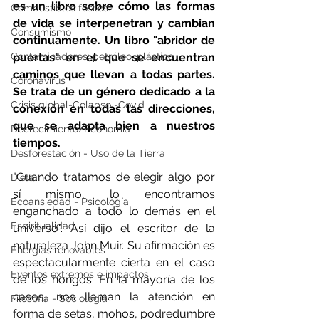
es un libro sobre cómo las formas 
Combustibles fósiles
de vida se interpenetran y cambian 
Consumismo
continuamente. Un libro "abridor de 
Contaminadores: petróleo, plástico
puertas" en el que se encuentran 
caminos que llevan a todas partes. 
Coronavirus
Se trata de un género dedicado a la 
Crisis global-Colapso -Covid
conexión en todas las direcciones, 
que se adapta bien a nuestros 
Decrecimiento/Economía
tiempos. 
Desforestación - Uso de la Tierra
"Cuando tratamos de elegir algo por 
Dieta
sí mismo, lo encontramos 
Ecoansiedad - Psicología
enganchado a todo lo demás en el 
Espiritualidad
universo". Así dijo el escritor de la 
naturaleza John Muir. Su afirmación es 
Energías renovables
espectacularmente cierta en el caso 
Eventos extremos e impactos
de los hongos. En la mayoría de los 
casos, nos llaman la atención en 
Filosofía - Sociología
forma de setas, mohos, podredumbre 