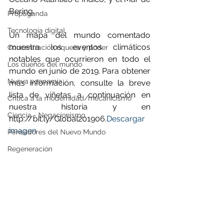
Bering. 
Propaganda
Tecnología digital
Un mapa del mundo comentado 
muestra los eventos climáticos 
Concentración riqueza y poder
notables que ocurrieron en todo el 
Los dueños del mundo
mundo en junio de 2019. Para obtener 
Nueva economía
más información, consulte la breve 
lista de viñetas a continuación en 
Crítica a la modernidad/mecanicismo
nuestra historia y en 
Ciencia - Negacionismo
http://bit.ly/Global201906.
Descargar 
imagen
Pensadores del Nuevo Mundo
Regeneración