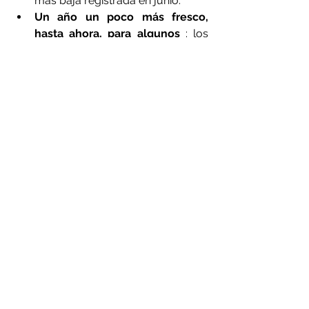
más baja registrada en junio. 
Un año un poco más fresco, 
hasta ahora, para algunos
 : los 
estados contiguos de EE. UU. Y el 
sur de Canadá tuvieron 
temperaturas de año a año por lo 
menos 1°C (1,8 F°) grados más 
bajas que el promedio. 
Más
 > 
Acceda al informe 
completo sobre el clima de 
NOAA y descargue imágenes 
desde el sitio web de NCEI 
.
Contacto con los medios
John Leslie
#junio2019
#calentamientoglobal
#antartida
#recordtemperatura
Temperatura