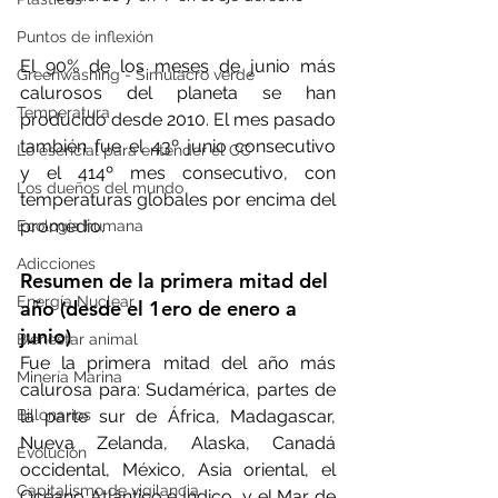
Puntos de inflexión
El 90% de los meses de junio más 
Greenwashing - Simulacro verde
calurosos del planeta se han 
Temperatura
producido desde 2010. El mes pasado 
también fue el 43º junio consecutivo  
Lo esencial para entender el CC
y el 414º mes consecutivo, con 
Los dueños del mundo
temperaturas globales por encima del 
promedio.
Ecología humana
Adicciones
Resumen de la primera mitad del 
Energía Nuclear
año (desde el 1ero de enero a 
junio)
Bienestar animal
Fue la primera mitad del año más 
Minería Marina
calurosa para: Sudamérica, partes de 
la parte sur de África, Madagascar, 
Billonarios
Nueva Zelanda, Alaska, Canadá 
Evolución
occidental, México, Asia oriental, el 
Capitalismo de vigilancia
Océano Atlántico e Índico, y el Mar de 