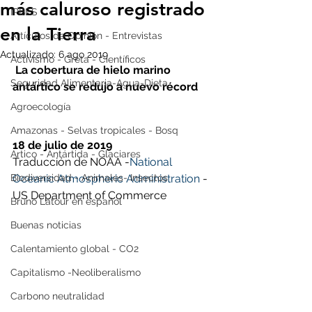
más caluroso registrado
IPBES
en la Tierra
Artículos de Opinión - Entrevistas
Actualizado:
6 ago 2019
Activismo - Greta - Científicos
La cobertura de hielo marino 
Seguridad Alimentaria-Agua-Dieta
antártico se redujo a nuevo récord
Agroecología
Amazonas - Selvas tropicales - Bosq
18 de julio de 2019
Artico - Antártida - Glaciares
Traducción de NOAA -
National 
Biodiversidad - Animales- Insectos
Oceanic Atmospheric Administration
 - 
US Department of Commerce
Bruno Latour en español
Buenas noticias
Calentamiento global - CO2
Capitalismo -Neoliberalismo
Carbono neutralidad