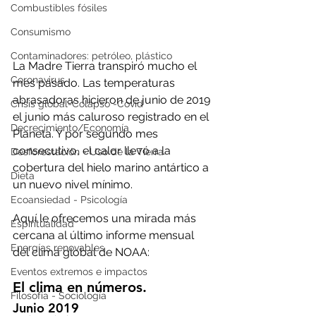
Combustibles fósiles
Consumismo
Contaminadores: petróleo, plástico
La Madre Tierra transpiró mucho el 
Coronavirus
mes pasado. Las temperaturas 
abrasadoras hicieron de junio de 2019 
Crisis global-Colapso -Covid
el junio más caluroso registrado en el 
Decrecimiento/Economía
Planeta. Y por segundo mes 
consecutivo, el calor llevó a la 
Desforestación - Uso de la Tierra
cobertura del hielo marino antártico a 
Dieta
un nuevo nivel mínimo.
Ecoansiedad - Psicología
Aquí le ofrecemos una mirada más 
Espiritualidad
cercana al último informe mensual 
Energías renovables
del clima global de NOAA:
Eventos extremos e impactos
El clima en números.
Filosofía - Sociología
Junio ​​2019