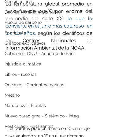
Geoingeniería
La temperatura global promedio en 
junio fue de 0.95°C por encima del 
George Monbiot en español
promedio del siglo XX, 
lo que lo 
Huella de carbono
convierte en el junio más caluroso  en 
Felicidad
los 140 años, 
según los científicos de 
los Centros Nacionales de 
Gráficos explicativos
Información Ambiental de la NOAA. 
Gobierno - ONU - Acuerdo de Paris
Injusticia climática
Libros - reseñas
Océanos - Corrientes marinas
Metano
Naturaleza - Plantas
Nuevo paradigma - Sistémico - Integ
Pesticidas - Fertilizantes
Los valores pueden leerse en °C en el eje 
izquierdo y en °F en el eje derecho
Plásticos