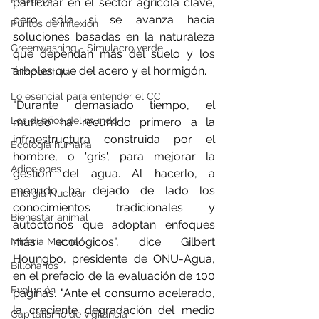
particular en el sector agrícola clave, 
pero sólo si se avanza hacia 
Puntos de inflexión
soluciones basadas en la naturaleza 
Greenwashing - Simulacro verde
que dependan más del suelo y los 
árboles que del acero y el hormigón.
Temperatura
Lo esencial para entender el CC
"Durante demasiado tiempo, el 
Los dueños del mundo
mundo ha recurrido primero a la 
infraestructura construida por el 
Ecología humana
hombre, o 'gris', para mejorar la 
Adicciones
gestión del agua. Al hacerlo, a 
menudo ha dejado de lado los 
Energía Nuclear
conocimientos tradicionales y 
Bienestar animal
autóctonos que adoptan enfoques 
más ecológicos", dice Gilbert 
Minería Marina
Houngbo, presidente de ONU-Agua, 
Billonarios
en el prefacio de la evaluación de 100 
Evolución
páginas. "Ante el consumo acelerado, 
la creciente degradación del medio 
Capitalismo de vigilancia