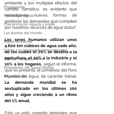
ambiente y los múltiples efectos del 
Propaganda
cambio climático, es evidente que 
necesitamos nuevas formas de 
Tecnología digital
gestionar las demandas que compiten 
Concentración riqueza y poder
por nuestros recursos de agua dulce".
Los dueños del mundo
Los seres humanos utilizan unos 
Nueva economía
4.600 km cúbicos de agua cada año, 
Crítica a la modernidad/mecanicismo
de los cuales el 70% se destina a la 
agricultura, el 20% a la industria y el 
Ciencia - Negacionismo
10% a los hogares,
 según el informe, 
Pensadores del Nuevo Mundo
que se presentó al comienzo del Foro 
Mundial del Agua, de carácter trienal. 
Regeneración
La demanda mundial se ha 
sextuplicado en los últimos 100 
años y sigue creciendo a un ritmo 
del 1% anual.
Esto ya está creando tensiones que 