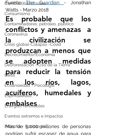
Fuente: 
The Guardian 
- Jonathan 
Combustibles fósiles
Watts - Marzo 2018
Consumismo
Es probable que los 
Contaminadores: petróleo, plástico
conflictos y amenazas  a 
Coronavirus
la civilización se 
Crisis global-Colapso -Covid
produzcan a menos que 
Decrecimiento/Economía
se adopten medidas 
Desforestación - Uso de la Tierra
para reducir la tensión 
Dieta
en los ríos, lagos, 
Ecoansiedad - Psicología
acuíferos, humedales y 
Espiritualidad
embalses
Energías renovables
Eventos extremos e impactos
Más de 5.000 millones de personas 
Filosofía - Sociología
podrían sufrir escasez de agua para 