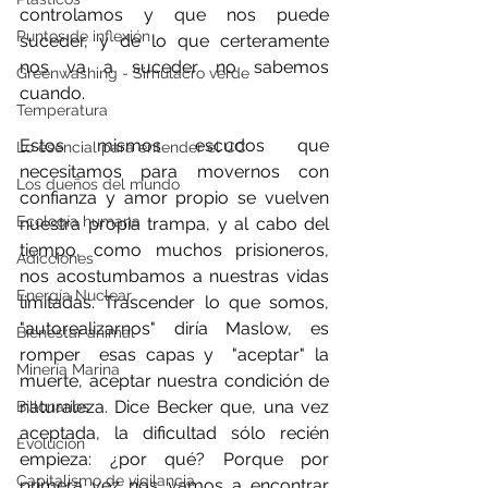
controlamos y que nos puede 
Puntos de inflexión
suceder, y de lo que certeramente 
nos va a suceder no sabemos 
Greenwashing - Simulacro verde
cuando.
Temperatura
Estos mismos escudos que 
Lo esencial para entender el CC
necesitamos para movernos con 
Los dueños del mundo
confianza y amor propio se vuelven 
Ecología humana
nuestra propia trampa, y al cabo del 
tiempo, como muchos prisioneros, 
Adicciones
nos acostumbamos a nuestras vidas 
Energía Nuclear
limitadas. Trascender lo que somos, 
"autorealizarnos" diría Maslow, es 
Bienestar animal
romper  esas capas y  "aceptar" la 
Minería Marina
muerte, aceptar nuestra condición de 
naturaleza. Dice Becker que, una vez 
Billonarios
aceptada, la dificultad sólo recién 
Evolución
empieza: ¿por qué? Porque por 
Capitalismo de vigilancia
primera vez nos vamos a encontrar 