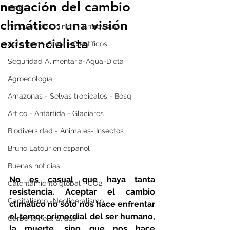
negación del cambio
IPBES
climático: una visión
Artículos de Opinión - Entrevistas
existencialista
Activismo - Greta - Científicos
Seguridad Alimentaria-Agua-Dieta
Agroecología
Amazonas - Selvas tropicales - Bosq
Artico - Antártida - Glaciares
Biodiversidad - Animales- Insectos
Bruno Latour en español
Buenas noticias
No es casual que haya tanta 
Calentamiento global - CO2
resistencia. Aceptar el cambio 
Capitalismo -Neoliberalismo
climático no sólo nos hace enfrentar 
el temor primordial del ser humano,  
Carbono neutralidad
la muerte, sino que nos hace 