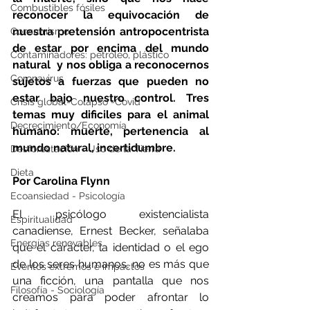
Combustibles fósiles
reconocer la equivocación de 
nuestra pretensión antropocentrista 
Consumismo
de estar por encima del mundo 
Contaminadores: petróleo, plástico
natural  y nos obliga a reconocernos 
Coronavirus
sujetos a fuerzas que pueden no 
estar bajo nuestro control. Tres 
Crisis global-Colapso -Covid
temas muy dificiles para el animal 
Decrecimiento/Economía
humano: muerte, pertenencia al 
mundo natural, incertidumbre. 
Desforestación - Uso de la Tierra
Dieta
Por Carolina Flynn
Ecoansiedad - Psicología
El psicólogo existencialista 
Espiritualidad
canadiense, Ernest Becker, señalaba 
Energías renovables
que el carácter, la identidad o el ego 
de los seres humanos, no es más que 
Eventos extremos e impactos
una ficción, una pantalla que nos 
Filosofía - Sociología
creamos para poder afrontar lo 