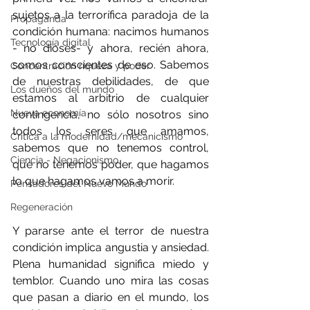
sujetos a la terrorífica paradoja de la 
Propaganda
condición humana: nacimos humanos 
Tecnología digital
- no dioses- y ahora, recién ahora, 
somos conscientes de eso. Sabemos 
Concentración riqueza y poder
de nuestras debilidades, de que 
Los dueños del mundo
estamos al arbitrio de cualquier 
Nueva economía
contingencia, no sólo nosotros sino 
todos los seres que amamos, 
Crítica a la modernidad/mecanicismo
sabemos que no tenemos control, 
Ciencia - Negacionismo
que no tenemos poder, que hagamos 
lo que hagamos vamos a morir. 
Pensadores del Nuevo Mundo
Regeneración
Y pararse ante el terror de nuestra 
condición implica angustia y ansiedad. 
Plena humanidad significa miedo y 
temblor. Cuando uno mira las cosas 
que pasan a diario en el mundo, los 