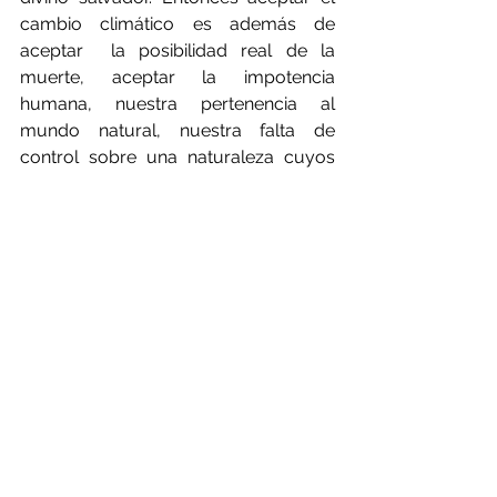
cambio climático es además de  
aceptar  la posibilidad real de la 
muerte, aceptar la impotencia 
humana, nuestra pertenencia al 
mundo natural, nuestra falta de 
control sobre una naturaleza cuyos 
motivos nos escapan, que puede 
perfectamente arreglárselas sin 
nosotros. Es aceptar que somos ya, 
una fuerza geológica, y hoy en día 
destructiva. 
Hasta si se quiere es entendible la 
fuerza que ponemos como sociedad 
para tapar el tema, para negarlo, para 
hablar de trivialiades cuando lo que 
se está jugando a nivel planetario, a 
nivel especie es de vida o muerte. Es 