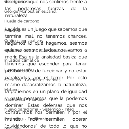
indefensos que nos sentimos frente a 
Geoingeniería
las poderosas fuerzas de la 
George Monbiot en español
naturaleza. 
Huella de carbono
La vida es un juego que sabemos que 
Felicidad
termina mal, no tenemos chances, 
Gráficos explicativos
hagamos lo que hagamos, seamos 
quienes seamos: todos nos vamos a 
Gobierno - ONU - Acuerdo de Paris
morir. Esa es la ansiedad básica que 
Injusticia climática
tenemos que esconder para tener 
Libros - reseñas
posibilidades de funcionar y no estar 
paralizados por el terror. Por esto 
Océanos - Corrientes marinas
mismo desacralizamos la naturaleza, 
Metano
la ponemos en un plano de igualdad  
y hasta pensamos que la podemos 
Naturaleza - Plantas
dominar. Estas defensas que nos 
Nuevo paradigma - Sistémico - Integ
construimos nos permiten ir por el 
mundo, nos permiten operar 
Pesticidas - Fertilizantes
“olvidándonos” de todo lo que no 
Plásticos